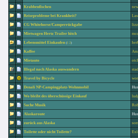
Krabbenfischen
ne
Reiseprobleme bei Krankheit?
Las
CG Whitehorse/Camperrückgabe
liz
Mietwagen Hertz Trailer hitch
mcq
Lebensmittel Einkaufen
her
(
1
2
)
Kaffee
Ami
Mietauto
ot
Illegal nach Alaska auswandern
sta
Travel by Bicycle
wor
Denali NP-Campingplatz-Wohnmobil
Hus
Wo bleibt des überschüssige Einkauf
lud
Suche Musik
Rob
Alaskaroute
Hus
zurück aus Alaska
som
Toilette oder nicht Toilette?
Exl