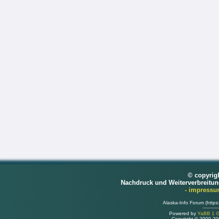
© copyrig
Nachdruck und Weiterverbreitu
- impress
Alaska-Info Forum (https
Powered by
YaBB 1 Go
Copyright © 2000-2