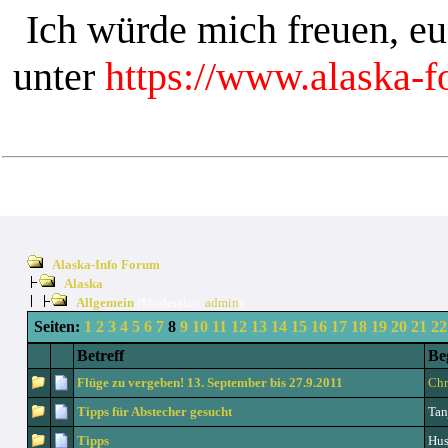
Ich würde mich freuen, e
unter
https://www.alaska-
Alaska-Info Forum
Alaska
Allgemein
(Moderator:
admin
)
Seiten:
1
2
3
4
5
6
7
8
9
10
11
12
13
14
15
16
17
18
19
20
21
22
Betreff
Be
Flüge zu vergeben! 13. September bis 27.9.2011
Chr
Tipps für Abstecher gesucht
Tan
Tipps
Hus