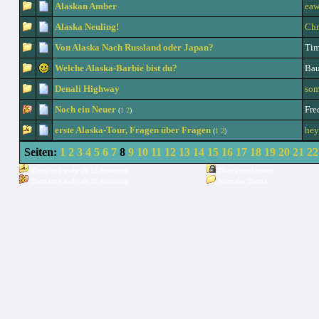
Alaskan Amber
eaw
Alaska Neuling!
Chr
Von Alaska Nach Russland oder Japan?
Tim
Welche Alaska-Barbie bist du?
Ba
Denali Highway
som
Noch ein Neuer
Fre
(
1
2
)
erste Alaska-Tour, Fragen über Fragen
hey
(
1
2
)
Seiten:
1
2
3
4
5
6
7
8
9
10
11
12
13
14
15
16
17
18
19
20
21
22
Thema mit mehr als 15 Antworten
Thema geschlossen
Thema mit mehr als 25 Antworten
Normales Thema