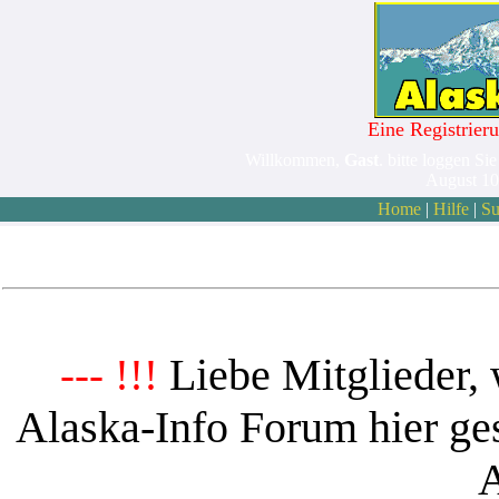
Eine Registrieru
Willkommen,
Gast
. bitte loggen Sie
August 10
Home
|
Hilfe
|
Su
Liebe Mitglieder, 
--- !!!
Alaska-Info Forum hier ges
A