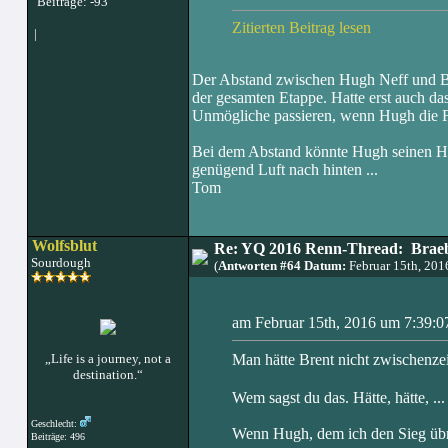
Beiträge: -93
Zitierten Beitrag lesen
|
Der Abstand zwischen Hugh Neff und Bre
der gesamten Etappe. Hatte erst auch da
Unmögliche passieren, wenn Hugh die F
Bei dem Abstand könnte Hugh seinen Hu
genügend Luft nach hinten ...
Tom
Wolfsblut
Re: YQ 2016 Renn-Thread: Braeb
Sourdough
(
Antworten #64 Datum:
Februar 15th, 20
am Februar 15th, 2016 um 7:39:07
„Life is a journey, not a
Man hätte Brent nicht zwischenzei
destination.“
Wem sagst du das. Hätte, hätte, .
Geschlecht:
Wenn Hugh, dem ich den Sieg übri
Beiträge: 496