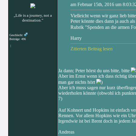
am Februar 15th, 2016 um 8:03:32
„Life is a journey, not a
Vielleicht wenn wir ganz lieb bitt
destination.“
Peter könnte dies dann ja auch a
Rubrik "Spenden an die armen F
Geschlecht:
Harry
Beiträge: 496
|
Zitierten Beitrag lesen
Ja dann; Peter hörst du uns bitte, bitte
Aber im Ernst wenn ich dass richtig übe
man gar nichts hört
)
Aber ich muss sagen nur kurz überflogen
wiederholen könnte (obwohl ich punktemä
7)
Auf Kohnert und Hopkins ist einfach ver
Rennen. Vor allem Hopkins wie ein Uhr
Irgendwie ist bei Brent doch in jedem J
Andreas