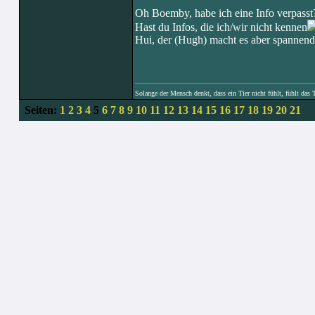
Oh Boemby, habe ich eine Info verpasst
Hast du Infos, die ich/wir nicht kennen
Hui, der (Hugh) macht es aber spannend?
Solange der Mensch denkt, dass ein Tier nicht fühlt, fühlt das 
Seiten:
1
2
3
4
5
6
7
8
9
10
11
12
13
14
15
16
17
18
19
20
21