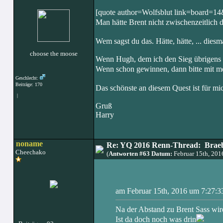
[quote author=Wolfsblut link=board=
Man hätte Brent nicht zwischenzeitlich 
Wem sagst du das. Hätte, hätte, ... dies
choose the moose
Wenn Hugh, dem ich den Sieg übrigens a
Wenn schon gewinnen, dann bitte mit m
Geschlecht:
Beiträge: 170
Das schönste an diesem Quest ist für mi
|
Gruß
Harry
noname
Re: YQ 2016 Renn-Thread: Braeb
Cheechako
(
Antworten #63 Datum:
Februar 15th, 20
am Februar 15th, 2016 um 7:27:3
Na der Abstand zu Brent Sass wi
Ist da doch noch was drin