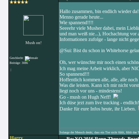
Hallo zusammen, bin endlich wieder da!!
Menno gerade heute...
Wie spannend!!!!
Seeeehr viele Musher dabei, mein Liebli
und man weiß nie...), Hochachtung vor a
Informationen zufolge - lange nicht geg
Mush on!
@Sui: Bist du schon in Whitehorse geland
Geschlecht:
Oh, wer wünschte mir noch einen schöne
Beiträge: 3086
Ich mag meine Arbeit wirklich, aber
|
So spannend!!!
Hoffentlich kommen alle, alle, alle noch
Was die leisten. Kann ich mir nicht vors
liegt noch vor uns - mindestens!
Go - mush on Hugh Neff!
Ich düse jezt zum live tracking - endlich!
Danke für eure Infos heute, ihr Lieben.
Solange der Mensch denkt, dass ein Tier nicht fühlt, fühlt das 
Harry
Re: YQ 2016 Renn-Thread: Braeb