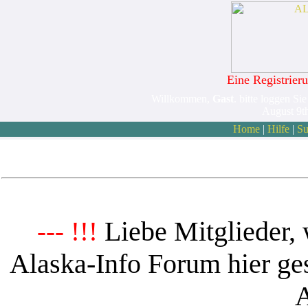
Eine Registrieru
Willkommen,
Gast
. bitte loggen Sie
August 9t
Home
|
Hilfe
|
Su
Liebe Mitglieder, 
--- !!!
Alaska-Info Forum hier ges
A