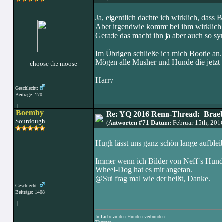
Ja, eigentlich dachte ich wirklich, dass 
Aber irgendwie kommt bei ihm wirklich
Gerade das macht ihn ja aber auch so sy
Im Übrigen schließe ich mich Bootie an.
Mögen alle Musher und Hunde die jetzt
choose the moose
Harry
Geschlecht:
Beiträge: 170
|
Boemby
Re: YQ 2016 Renn-Thread: Braeb
Sourdough
(
Antworten #71 Datum:
Februar 15th, 20
Hugh lässt uns ganz schön lange aufbleib
Immer wenn ich Bilder von Neff´s Hunde
Wheel-Dog hat es mir angetan.
@Sui frag mal wie der heißt, Danke.
Geschlecht:
Beiträge: 1408
|
In Liebe zu den Hunden verbunden.
Thomas