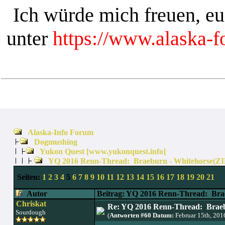
Ich würde mich freuen, e
unter
https://www.alaska-
Alaska-Info Forum
Dogmushing
Yukon Quest [www.yukonquest.info]
YQ 2016 Renn-Thread: Braeburn - Whitehorse(Z
Seiten:
1
2
3
4
5
6
7
8
9
10
11
12
13
14
15
16
17
18
19
20
21
Autor
Beitrag: YQ 2016 Renn-Thread: Bra
Chriskat
Re: YQ 2016 Renn-Thread: Braeb
Sourdough
(
Antworten #60 Datum:
Februar 15th, 20