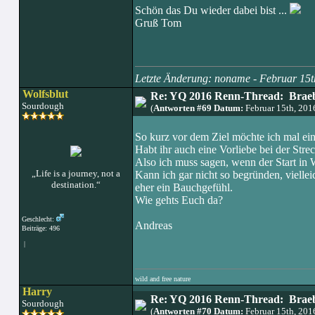
Schön das Du wieder dabei bist ...
Gruß Tom
Letzte Änderung: noname - Februar 15
Wolfsblut
Re: YQ 2016 Renn-Thread: Braeb
Sourdough
(
Antworten #69 Datum:
Februar 15th, 20
So kurz vor dem Ziel möchte ich mal ei
Habt ihr auch eine Vorliebe bei der Stre
Also ich muss sagen, wenn der Start in Wi
„Life is a journey, not a
Kann ich gar nicht so begründen, viell
destination.“
eher ein Bauchgefühl.
Wie gehts Euch da?
Geschlecht:
Andreas
Beiträge: 496
|
wild and free nature
Harry
Re: YQ 2016 Renn-Thread: Braeb
Sourdough
(
Antworten #70 Datum:
Februar 15th, 20