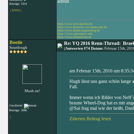
admin
Beiträge: 5354
|
WWW
|
https://www.nord-amerika.de
https://www.facebook.com/alaska.info.de
https://www.alaska-dogmushing.de
https://www.yukonquest.info
https://www.iditarod-race.de
Bootie
Re: YQ 2016 Renn-Thread: Braeb
Sourdough
(
Antworten #74 Datum:
Februar 15th, 20
am Februar 15th, 2016 um 8:35:3
Hugh lässt uns ganz schön lange a
Fall.
Mush on!
Immer wenn ich Bilder von Neff´s
braune Wheel-Dog hat es mir ange
Geschlecht:
@Sui frag mal wie der heißt, Dan
Beiträge: 3086
|
Zitierten Beitrag lesen