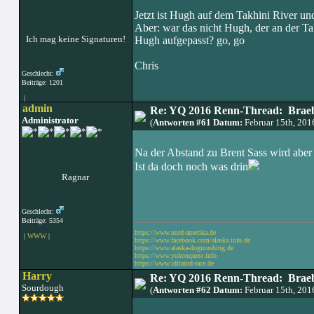
Jetzt ist Hugh auf dem Takhini River un
Aber: war das nicht Hugh, der an der Ta
Ich mag keine Signaturen!
Hugh aufgepasst? go, go
Chris
Geschlecht:
Beiträge: 1201
|
admin
Re: YQ 2016 Renn-Thread: Braeb
Administrator
(
Antworten #61 Datum:
Februar 15th, 20
Na der Abstand zu Brent Sass wird abe
Ist da doch noch was drin
Ragnar
Geschlecht:
Beiträge: 5354
https://www.nord-amerika.de
|
WWW
|
https://www.facebook.com/alaska.info.de
https://www.alaska-dogmushing.de
https://www.yukonquest.info
https://www.iditarod-race.de
Harry
Re: YQ 2016 Renn-Thread: Braeb
Sourdough
(
Antworten #62 Datum:
Februar 15th, 20