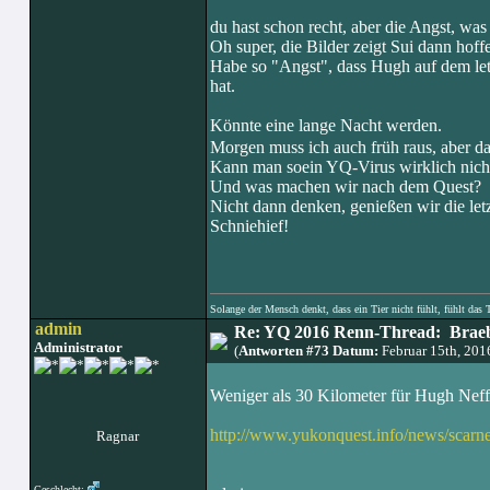
du hast schon recht, aber die Angst, wa
Oh super, die Bilder zeigt Sui dann hoffe
Habe so "Angst", dass Hugh auf dem letz
hat.
Könnte eine lange Nacht werden.
Morgen muss ich auch früh raus, aber da
Kann man soein YQ-Virus wirklich nicht
Und was machen wir nach dem Quest?
Nicht dann denken, genießen wir die let
Schniehief!
Solange der Mensch denkt, dass ein Tier nicht fühlt, fühlt das 
admin
Re: YQ 2016 Renn-Thread: Braeb
Administrator
(
Antworten #73 Datum:
Februar 15th, 20
Weniger als 30 Kilometer für Hugh Neff 
http://www.yukonquest.info/news/sca
Ragnar
Geschlecht: