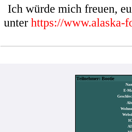
Ich würde mich freuen, e
unter
https://www.alaska-
Teilnehmer: Bootie
Na
E-Ma
Geschlec
Alt
Wohno
Websi
I
AI