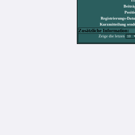
YI
Beiträ
Positi
Registrierungs-Dat
Kurzmitteilung send
Zusätzliche Information:
Zeige die letzen