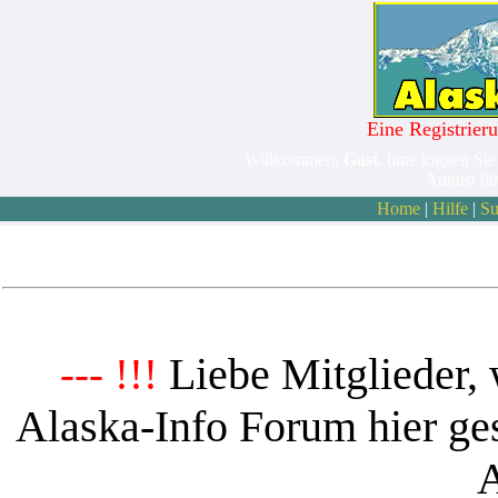
Eine Registrieru
Willkommen,
Gast
. bitte loggen Sie
August 6t
Home
|
Hilfe
|
Su
Liebe Mitglieder, 
--- !!!
Alaska-Info Forum hier ges
A