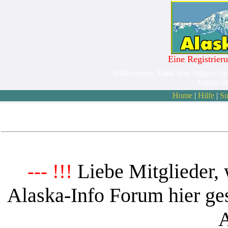
Eine Registrieru
Willkommen,
Gast
. bitte loggen Sie
August 6
Home
|
Hilfe
|
Su
Liebe Mitglieder, 
--- !!!
Alaska-Info Forum hier ges
A