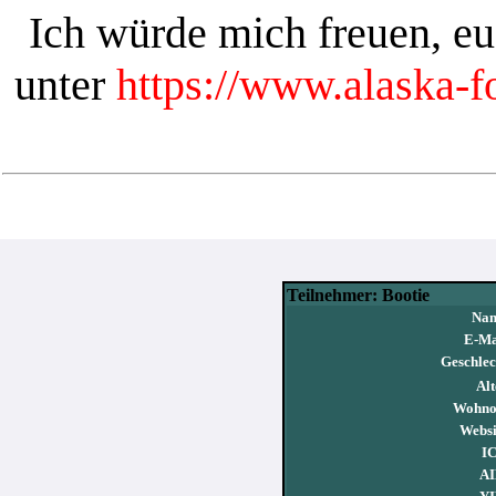
Ich würde mich freuen, e
unter
https://www.alaska-
Teilnehmer: Bootie
Na
E-Ma
Geschlec
Alt
Wohno
Websi
I
AI