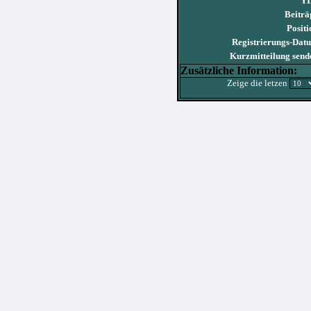
YI
Beiträ
Positi
Registrierungs-Dat
Kurzmitteilung send
Zusätzliche Information:
Zeige die letzen