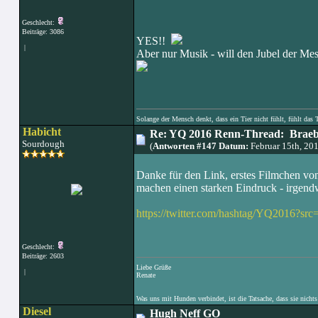
Geschlecht:
Beiträge: 3086
YES!!
|
Aber nur Musik - will den Jubel der Mes
Solange der Mensch denkt, dass ein Tier nicht fühlt, fühlt das 
Habicht
Re: YQ 2016 Renn-Thread: Braeb
Sourdough
(
Antworten #147 Datum:
Februar 15th, 20
Danke für den Link, erstes Filmchen vo
machen einen starken Eindruck - irgendw
https://twitter.com/hashtag/YQ2016?src
Geschlecht:
Beiträge: 2603
Liebe Grüße
|
Renate
Was uns mit Hunden verbindet, ist die Tatsache, dass sie nichts
Diesel
Hugh Neff GO