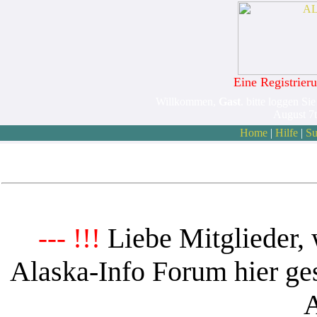
Eine Registrieru
Willkommen,
Gast
. bitte loggen Sie
August 7
Home
|
Hilfe
|
Su
Liebe Mitglieder, 
--- !!!
Alaska-Info Forum hier ges
A