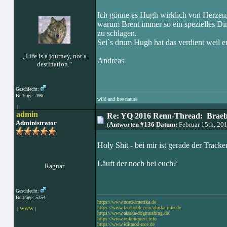
Ich gönne es Hugh wirklich von Herzen, 
warum Brent immer so ein spezielles Di
zu schlagen.
Sei`s drum Hugh hat das verdient weil er
„Life is a journey, not a
Andreas
destination.“
Geschlecht:
Beiträge: 496
wild and free nature
|
admin
Re: YQ 2016 Renn-Thread: Braeb
Administrator
(
Antworten #136 Datum:
Februar 15th, 20
Holy Shit - bei mir ist gerade der Track
Läuft der noch bei euch?
Ragnar
Geschlecht:
Beiträge: 5354
https://www.nord-amerika.de
https://www.facebook.com/alaska.info.de
|
WWW
|
https://www.alaska-dogmushing.de
https://www.yukonquest.info
https://www.iditarod-race.de