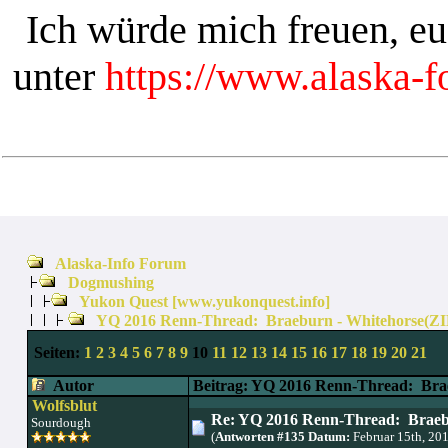
Ich würde mich freuen, e
unter
https://www.alaska-
Alaska-Info Forum
Dogmushing
Yukon Quest [www.yukonquest.info]
YQ 2016 Renn-Thread: Braeburn - Whitehorse(Z
Seiten:
1
2
3
4
5
6
7
8
9
10
11
12
13
14
15
16
17
18
19
20
21
Autor
Beitrag: YQ 2016 Renn-Thread: Bra
Wolfsblut
Re: YQ 2016 Renn-Thread: Braeb
Sourdough
(
Antworten #135 Datum:
Februar 15th, 20