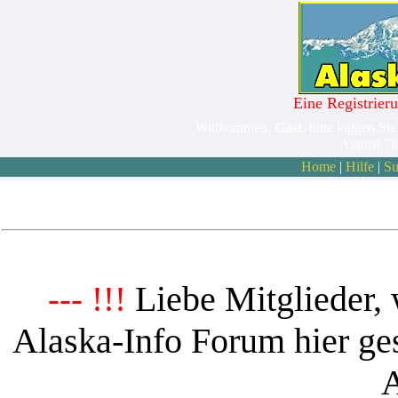
Eine Registrieru
Willkommen,
Gast
. bitte loggen Sie
August 7t
Home
|
Hilfe
|
Su
Liebe Mitglieder, 
--- !!!
Alaska-Info Forum hier ges
A