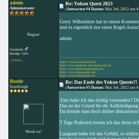
admin
Re: Yukon Quest 2023
Administrator
(
Antworten #4 Datum:
Mai 3rd, 2022 um 4
Gerry Willomitzer hat in einem Kommenta
und es eigentlich nur einen Regel-Aussch
Ragnar
admin
Geschlecht:
Beiträge: 5354
|
WWW
|
https://www.nord-amerika.de
https://www.facebook.com/alaska.info.de
https://www.alaska-dogmushing.de
https://www.yukonquest.info
https://www.iditarod-race.de
Bootie
Re: Das Ende des Yukon Quests?!
Sourdough
(
Antworten #5 Datum:
Mai 3rd, 2022 um 4
Also habe ich das richtig verstanden? D
Das ist der Grund für die Aufkündigun
Da könnte man doch drüber diskutieren!
5 Tage Ruhezeit (wenn ich das denn rich
Mush on!
Langsam habe ich das Gefühl, es schleich