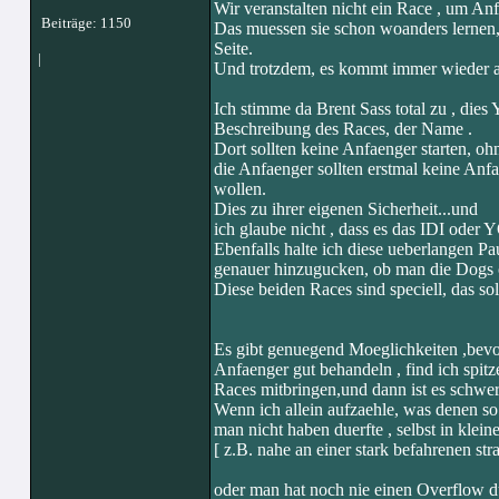
Wir veranstalten nicht ein Race , um Anf
Beiträge: 1150
Das muessen sie schon woanders lernen, d
Seite.
|
Und trotzdem, es kommt immer wieder au
Ich stimme da Brent Sass total zu , dies 
Beschreibung des Races, der Name .
Dort sollten keine Anfaenger starten, o
die Anfaenger sollten erstmal keine Anf
wollen.
Dies zu ihrer eigenen Sicherheit...und
ich glaube nicht , dass es das IDI oder
Ebenfalls halte ich diese ueberlangen Pau
genauer hinzugucken, ob man die Dogs oh
Diese beiden Races sind speciell, das so
Es gibt genuegend Moeglichkeiten ,bevo
Anfaenger gut behandeln , find ich spitz
Races mitbringen,und dann ist es schwe
Wenn ich allein aufzaehle, was denen so 
man nicht haben duerfte , selbst in klei
[ z.B. nahe an einer stark befahrenen st
oder man hat noch nie einen Overflow du