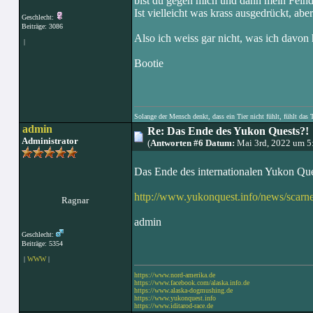
bist du gegen mich und dann mein Feind
Ist vielleicht was krass ausgedrückt, abe
Geschlecht:
Beiträge: 3086
Also ich weiss gar nicht, was ich davon h
|
Bootie
Solange der Mensch denkt, dass ein Tier nicht fühlt, fühlt das 
admin
Re: Das Ende des Yukon Quests?!
Administrator
(
Antworten #6 Datum:
Mai 3rd, 2022 um 5
Das Ende des internationalen Yukon Que
http://www.yukonquest.info/news/sca
Ragnar
admin
Geschlecht:
Beiträge: 5354
|
WWW
|
https://www.nord-amerika.de
https://www.facebook.com/alaska.info.de
https://www.alaska-dogmushing.de
https://www.yukonquest.info
https://www.iditarod-race.de