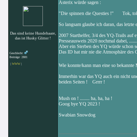
Asterix würde sagen :
"Die spinnen die Questies !" Tok, tok
So langsam glaube ich daran, das letzte
Das sind keine Hundehaare,
2007 Starthelfer, 3/4 des YQ-Trails auf
das ist Husky Glitter !
Presseausweis 2020 nochmal dabei, ......
Aber ein Sterben des YQ würde schon s
Das ID hat mir nie die Atmosphäre des Qu
Geschlecht:
Beiträge: 2881
|
WWW
|
Wie konnte/kann man eine so bekannte 
Immerhin war das YQ auch ein nicht une
beiden Seiten ! Grrrr !
Mush on ! ........ ha, ha, ha !
Goog bye YQ 2023 !
Swabian Snowdog