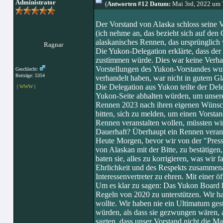
Administrator
(
Antworten #12 Datum:
Mai 3rd, 2022 um 
Der Vorstand von Alaska schloss seine 
(ich nehme an, das bezieht sich auf den 
alaskanisches Rennen, das ursprünglich 
Ragnar
Die Yukon-Delegation erklärte, dass der
zustimmen würde. Dies war keine Verhan
Vorstellungen des Yukon-Vorstandes wur
Geschlecht:
Beiträge: 5354
verhandelt haben, war nicht in gutem Gl
Die Delegation aus Yukon teilte der Dele
|
WWW
|
Yukon-Seite abhalten würden, um unsere
Rennen 2023 nach ihren eigenen Wünsche
bitten, sich zu melden, um einen Vorsta
Rennen veranstalten wollen, müssten wir
Dauerhaft? Überhaupt ein Rennen veran
Heute Morgen, bevor wir von der "Press
von Alaskan mit der Bitte, zu bestätigen,
baten sie, alles zu korrigieren, was wir 
Ehrlichkeit und des Respekts zusammenar
Interessenvertreter zu ehren. Mit einer 
Um es klar zu sagen: Das Yukon Board 
Regeln von 2020 zu unterstützen. Wir h
wollte. Wir haben nie ein Ultimatum gest
würden, als dass sie gezwungen wären, a
sagten, dass unser Vorstand nicht die M