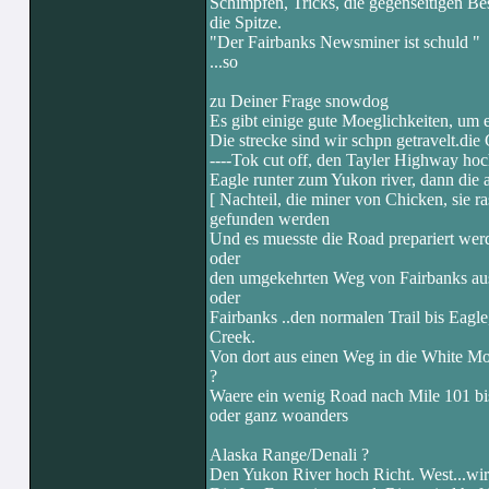
Schimpfen, Tricks, die gegenseitigen Bes
die Spitze.
"Der Fairbanks Newsminer ist schuld "
...so
zu Deiner Frage snowdog
Es gibt einige gute Moeglichkeiten, um 
Die strecke sind wir schpn getravelt.die 
----Tok cut off, den Tayler Highway hoc
Eagle runter zum Yukon river, dann die 
[ Nachteil, die miner von Chicken, sie r
gefunden werden
Und es muesste die Road prepariert werde
oder
den umgekehrten Weg von Fairbanks aus
oder
Fairbanks ..den normalen Trail bis Eagl
Creek.
Von dort aus einen Weg in die White Mo
?
Waere ein wenig Road nach Mile 101 bis 
oder ganz woanders
Alaska Range/Denali ?
Den Yukon River hoch Richt. West...wir 