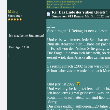
https://www.alaska-dogmushing.de
https://www.yukonquest.info
https://www.iditarod-race.de
Milaq
Re: Das Ende des Yukon Quests?!
Sourdough
(
Antworten #13 Datum:
Mai 3rd, 2022 um 
...1...
Susan rogan `1 Beitrag ist nett zu lesen.
Ich mag keine Signaturen!
Und es ist wie immer. Jede Seite hat rech
Nun die Reaktion hier......habe ein paa
Beiträge: 1150
---Es soll von der Yukon Seite gesagt wo
Die Frage , die man sich hier stellt, ob
|
gesagt wird, dass Alaska alles zahlen mus
---
Es reicht einfach :2002 haben wir schon 
Schon Jahre zuvor wurde hier nach Moeg
Und jetzt ist 2022.
Und weiter gehe ich jetzt [erstmal] nicht.
Ich habe jetzt zigmal geloescht , was ich
Rogan ihn drauf hatte..."wir sind lieb, 
.Sorry,
Das muss endlich aufhoeren....20 Jahre ,