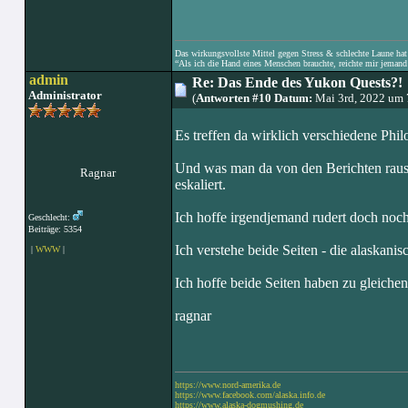
Das wirkungsvollste Mittel gegen Stress & schlechte Laune hat e
“Als ich die Hand eines Menschen brauchte, reichte mir jemand 
admin
Re: Das Ende des Yukon Quests?!
Administrator
(
Antworten #10 Datum:
Mai 3rd, 2022 um 
Es treffen da wirklich verschiedene Phil
Und was man da von den Berichten raus h
Ragnar
eskaliert.
Ich hoffe irgendjemand rudert doch noch
Geschlecht:
Beiträge: 5354
Ich verstehe beide Seiten - die alaskanis
|
WWW
|
Ich hoffe beide Seiten haben zu gleichen
ragnar
https://www.nord-amerika.de
https://www.facebook.com/alaska.info.de
https://www.alaska-dogmushing.de