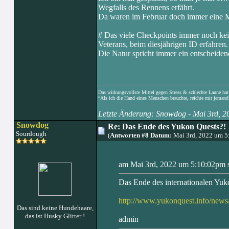
Wegfalls des Rennens erfährt.
Da waren im Februar doch immer eine M
# Das viele Checkpoints immer noch kei
Veterans, beim diesjährigen ID erfahren.
Die Natur spricht immer ein entscheiden
Das wirkungsvollste Mittel gegen Stress & schlechte Laune hat e
“Als ich die Hand eines Menschen brauchte, reichte mir jemand 
Letzte Änderung: Snowdog - Mai 3rd, 
Snowdog
Re: Das Ende des Yukon Quests?!
Sourdough
(
Antworten #8 Datum:
Mai 3rd, 2022 um 5
am Mai 3rd, 2022 um 5:10:02pm s
Das Ende des internationalen Yuk
http://www.yukonquest.info/ne
Das sind keine Hundehaare,
das ist Husky Glitter !
admin