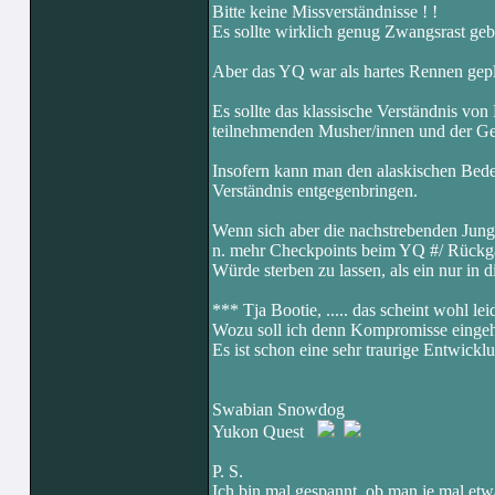
Bitte keine Missverständnisse ! !
Es sollte wirklich genug Zwangsrast ge
Aber das YQ war als hartes Rennen gepl
Es sollte das klassische Verständnis vo
teilnehmenden Musher/innen und der Ge
Insofern kann man den alaskischen Bede
Verständnis entgegenbringen.
Wenn sich aber die nachstrebenden Jung
n. mehr Checkpoints beim YQ #/ Rückgang
Würde sterben zu lassen, als ein nur i
*** Tja Bootie, ..... das scheint wohl le
Wozu soll ich denn Kompromisse eing
Es ist schon eine sehr traurige Entwickl
Swabian Snowdog
Yukon Quest
P. S.
Ich bin mal gespannt, ob man je mal etw