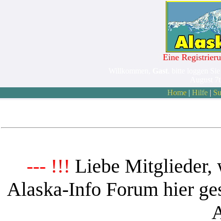
Eine Registrieru
Willkommen,
Gast
. bitte loggen Sie
August 7
Home
|
Hilfe
|
Su
Liebe Mitglieder, 
--- !!!
Alaska-Info Forum hier ges
A