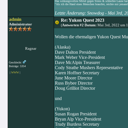
Das wirkungsvollste Mittel gegen Stress & schlechte Laune hat e
“Als ich die Hand eines Menschen brauchte, reichte mir jemand 
Letzte Änderung: Snowdog - Mai 3rd, 
admin
Re: Yukon Quest 2023
Administrator
(
Antworten #2 Datum:
Mai 3rd, 2022 um 
Wollen die ehemaligen Yukon Quest Mush
(Alaska)
Ragnar
Dave Dalton President
Mark Weber Vice-President
Dave McAlpin Treasurer
Geschlecht:
Beiträge: 5354
Cody Strathe Mushers Representative
Karen Hoffner Secretary
|
WWW
|
June Moore Director
Russ Bybee Director
Doug Grilliot Director
und
(Yukon)
Susan Rogan President
Bryan Alp Vice-President
Trudy Burdess Secretary