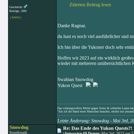
Zitierten Beitrag lesen
Geschlecht:
Beiträge: 2881
|
WWW
|
Danke Ragnar,
du hast es noch viel ausführlicher und 
Ich bin über die Yukoner doch sehr enttä
Hoffen wir 2023 auf ein wirklich großes
wieder mit mehreren unübersichtlichen 
Swabian Snowdog
Yukon Quest
Das wirkungsvollste Mittel gegen Stress & schlechte Laune hat e
“Als ich die Hand eines Menschen brauchte, reichte mir jemand 
Letzte Änderung: Snowdog - Mai 3rd, 
Snowdog
Re: Das Ende des Yukon Quests?!
Sourdough
(
Antworten #9 Datum:
Mai 3rd, 2022 um 5