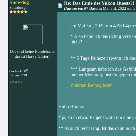
Snowdog
Re: Das Ende des Yukon Quests?!
Sourdough
(
Antworten #7 Datum:
Mai 3rd, 2022 um 5
am Mai 3rd, 2022 um 4:28:04pm s
* Also habe ich das richtig vers
nicht?
Das sind keine Hundehaare,
das ist Husky Glitter !
** 5 Tage Ruhezeit (wenn ich das 
*** Langsam habe ich das Gefühl, e
Geschlecht:
meiner Meinung, bist du gegen m
Beiträge: 2881
|
WWW
|
Zitierten Beitrag lesen
Hallo Bootie,
* ja, so in etwa. Es geht wohl um eine
** Ist auch recht lang. Ist das dann noc