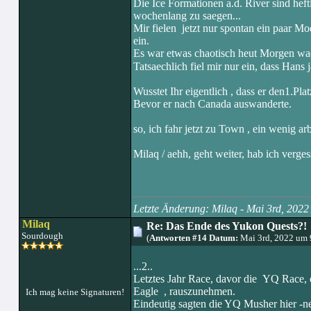
Die Ice Formationen a.d. River sind he
wochenlang zu saegen...
Mir fielen jetzt nur spontan ein paar Mo
ein.
Es war etwas chaotisch heut Morgen wa
Tatsaechlich fiel mir nur ein, dass Han
Wusstet Ihr eigentlich , dass er den1.P
Bevor er nach Canada auswanderte.
so, ich fahr jetzt zu Town , ein wenig a
Milaq / aehh, geht weiter, hab ich verge
Letzte Änderung: Milaq - Mai 3rd, 202
Milaq
Re: Das Ende des Yukon Quests?!
Sourdough
(
Antworten #14 Datum:
Mai 3rd, 2022 um 
...2..
Letztes Jahr Race, davor die YQ Race, 
Eagle , rauszunehmen.
Ich mag keine Signaturen!
Eindeutig sagten die YQ Musher hier -ne