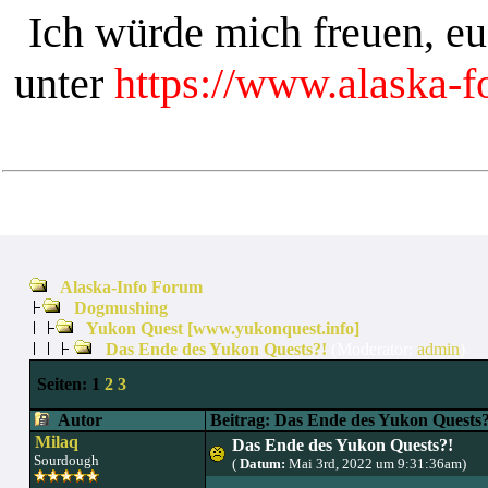
Ich würde mich freuen, e
unter
https://www.alaska-
Alaska-Info Forum
Dogmushing
Yukon Quest [www.yukonquest.info]
Das Ende des Yukon Quests?!
(Moderator:
admin
)
Seiten:
1
2
3
Autor
Beitrag: Das Ende des Yukon Quests?
Milaq
Das Ende des Yukon Quests?!
Sourdough
(
Datum:
Mai 3rd, 2022 um 9:31:36am)