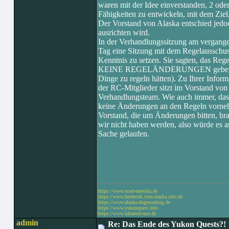
waren mit der Idee einverstanden, 2 od
Fähigkeiten zu entwickeln, mit dem Ziel
Der Vorstand von Alaska entschied jed
ausrichten wird.
In der Verhandlungssitzung am vergange
Tag eine Sitzung mit dem Regelausschus
Kenntnis zu setzen. Sie sagten, das Rege
KEINE REGELÄNDERUNGEN geben werde.
Dinge zu regeln hätten). Zu Ihrer Infor
der RC-Mitglieder sitzt im Vorstand von 
Verhandlungsteam. Wie auch immer, das A
keine Änderungen an den Regeln vorneh
Vorstand, die um Änderungen bitten, br
wir nicht haben werden, also würde es 
Sache gelaufen.
https://www.nord-amerika.de
https://www.facebook.com/alaska.info.de
https://www.alaska-dogmushing.de
https://www.yukonquest.info
https://www.iditarod-race.de
admin
Re: Das Ende des Yukon Quests?!