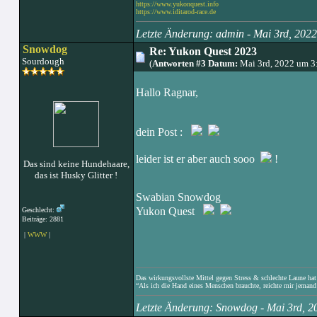
https://www.yukonquest.info
https://www.iditarod-race.de
Letzte Änderung: admin - Mai 3rd, 20
Snowdog
Re: Yukon Quest 2023
Sourdough
(
Antworten #3 Datum:
Mai 3rd, 2022 um 3
Hallo Ragnar,
dein Post :
leider ist er aber auch sooo
!
Das sind keine Hundehaare,
das ist Husky Glitter !
Swabian Snowdog
Yukon Quest
Geschlecht:
Beiträge: 2881
|
WWW
|
Das wirkungsvollste Mittel gegen Stress & schlechte Laune hat e
“Als ich die Hand eines Menschen brauchte, reichte mir jemand 
Letzte Änderung: Snowdog - Mai 3rd, 