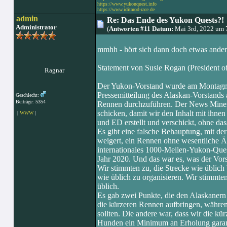
https://www.yukonquest.info
https://www.iditarod-race.de
admin
Re: Das Ende des Yukon Quests?!
Administrator
(
Antworten #11 Datum:
Mai 3rd, 2022 um 
mmhh - hört sich dann doch etwas ander
Statement von Susie Rogan (President o
Ragnar
Der Yukon-Vorstand wurde am Montagmo
Pressemitteilung des Alaskan-Vorstands 
Geschlecht:
Beiträge: 5354
Rennen durchzuführen. Der News Miner w
schicken, damit wir den Inhalt mit ihne
|
WWW
|
und ED erstellt und verschickt, ohne da
Es gibt eine falsche Behauptung, mit de
weigert, ein Rennen ohne wesentliche Ä
internationales 1000-Meilen-Yukon-Ques
Jahr 2020. Und das war es, was der Vors
Wir stimmten zu, die Strecke wie üblich 
wie üblich zu organisieren. Wir stimmte
üblich.
Es gab zwei Punkte, die den Alaskanern 
die kürzeren Rennen aufbringen, währen
sollten. Die andere war, dass wir die k
Hunden ein Minimum an Erholung garanti