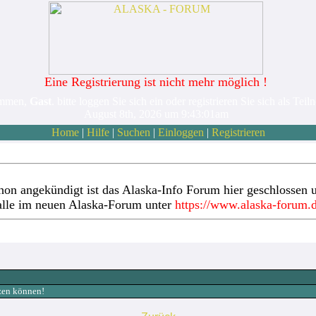
Eine Registrierung ist nicht mehr möglich !
ommen,
Gast
. bitte loggen Sie sich ein oder registrieren Sie sich als Teil
August 8th, 2026 um 9:43:01am
Home
|
Hilfe
|
Suchen
|
Einloggen
|
Registrieren
hon angekündigt ist das Alaska-Info Forum hier geschlossen u
alle im neuen Alaska-Forum unter
https://www.alaska-forum.
tzen können!