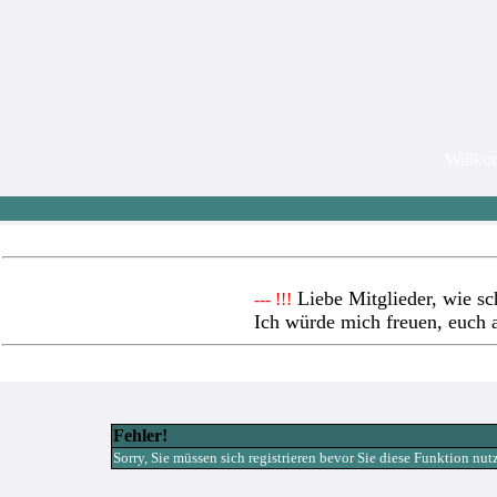
Willk
Liebe Mitglieder, wie sc
--- !!!
Ich würde mich freuen, euch 
Fehler!
Sorry, Sie müssen sich registrieren bevor Sie diese Funktion nu