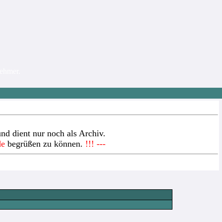
nehmer.
nd dient nur noch als Archiv.
de
begrüßen zu können.
!!! ---