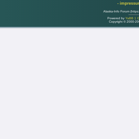
- impress
Alaska-Info Forum (https
Powered by
YaBB 1 Go
Copyright © 2000-2