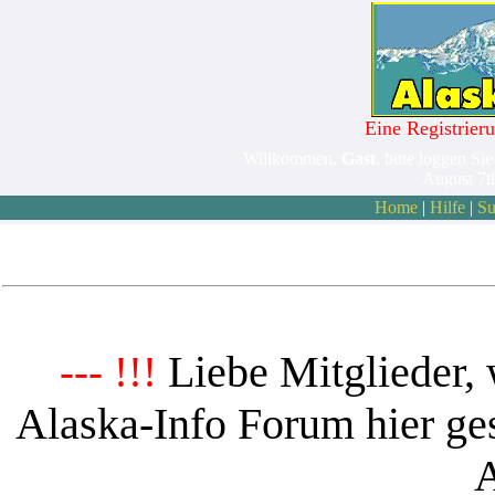
Eine Registrieru
Willkommen,
Gast
. bitte loggen Sie
August 7t
Home
|
Hilfe
|
Su
Liebe Mitglieder, 
--- !!!
Alaska-Info Forum hier ges
A