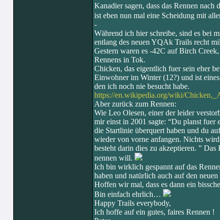
Kanadier sagen, dass das Rennen nach d
ist eben nun mal eine Scheidung mit a
-
Während ich hier schreibe, sind es bei 
entlang des neuen YQAk Trails recht mil
Gestern waren es -42C auf Birch Creek,
Rennens in Tok.
Chicken, das eigentlich fuer sein eher 
Einwohner im Winter (12?) und ist eines 
den ich noch nie besucht habe.
https://en.wikipedia.org/wiki/Chicken,_
Aber zurück zum Rennen:
Wie Leo Olesen, einer der leider versto
mir einst in 2001 sagte: “Du planst fuer
die Startlinie überquert haben und du au
wieder von vorne anfangen. Nichts wird
besteht darin dies zu akzeptieren. ” Da
nennen will.
Ich bin wirklich gespannt auf das Renne
haben und natürlich auch auf den neuen 
Hoffen wir mal, dass es dann ein bissche
Bin einfach ehrlich…
Happy Trails everybody,
Ich hoffe auf ein gutes, faires Rennen !