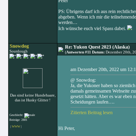
Peter
PS: Übrigens darf ich aus rein rechtlic
abgeben. Wenn ich mir die teilnehmenden
werden…
Ich wünsche euch viel Spass dabei.
Snowdog
Re: Yukon Quest 2023 (Alaska)
Sourdough
(
Antworten #11 Datum:
Dezember 20th, 2
am Dezember 20th, 2022 um 12:1
@ Snowdog:
Ja, die Yukoner haben so ziemlic
damals gemeinsamen Webseite zu
Das sind keine Hundehaare,
gesetzt hätten. Aber es war eben 
das ist Husky Glitter !
Scheidungen laufen….
Zitierten Beitrag lesen
Geschlecht:
Beiträge: 2881
|
WWW
|
Hi Peter,