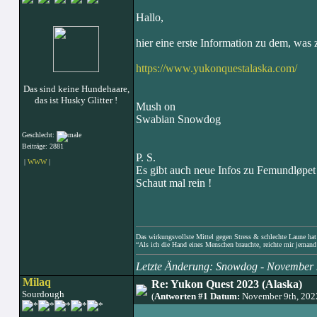
Hallo,
hier eine erste Information zu dem, was
https://www.yukonquestalaska.com/
Das sind keine Hundehaare,
das ist Husky Glitter !
Mush on
Swabian Snowdog
Geschlecht:
Beiträge: 2881
P. S.
|
WWW
|
Es gibt auch neue Infos zu Femundløpet
Schaut mal rein !
Das wirkungsvollste Mittel gegen Stress & schlechte Laune hat e
“Als ich die Hand eines Menschen brauchte, reichte mir jemand 
Letzte Änderung: Snowdog - November
Milaq
Re: Yukon Quest 2023 (Alaska)
Sourdough
(
Antworten #1 Datum:
November 9th, 202