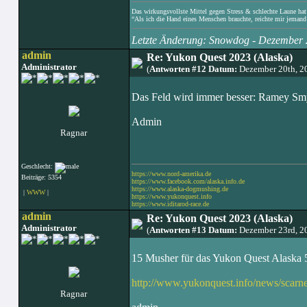
Das wirkungsvollste Mittel gegen Stress & schlechte Laune hat e
“Als ich die Hand eines Menschen brauchte, reichte mir jemand 
Letzte Änderung: Snowdog - Dezember 
admin
Re: Yukon Quest 2023 (Alaska)
Administrator
(
Antworten #12 Datum:
Dezember 20th, 2
Das Feld wird immer besser: Ramey Smy
Admin
Ragnar
Geschlecht:
https://www.nord-amerika.de
Beiträge: 5354
https://www.facebook.com/alaska.info.de
https://www.alaska-dogmushing.de
|
WWW
|
https://www.yukonquest.info
https://www.iditarod-race.de
admin
Re: Yukon Quest 2023 (Alaska)
Administrator
(
Antworten #13 Datum:
Dezember 23rd, 2
15 Musher für das Yukon Quest Alaska 
http://www.yukonquest.info/news/sca
Ragnar