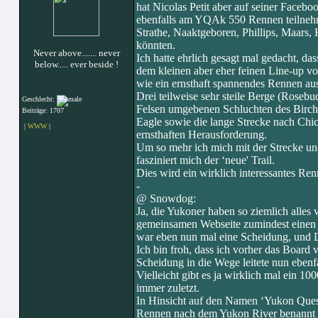
hat Nicolas Petit aber auf seiner Faceb
ebenfalls am YQAk 550 Rennen teilnehme
Strathe, Naaktgeboren, Phillips, Maars, 
könnten.
Never above....... never
Ich hatte ehrlich gesagt mal gedacht, d
below..... ever beside !
dem kleinen aber eher feinen Line-up v
wie ein ernsthaft spannendes Rennen aus
Drei teilweise sehr steile Berge (Rose
Geschlecht:
Felsen umgebenen Schluchten des Birch
Beiträge: 1707
Eagle sowie die lange Strecke nach Chi
|
WWW
|
ernsthaften Herausforderung.
Um so mehr ich mich mit der Strecke un
fasziniert mich der ‘neue' Trail.
Dies wird ein wirklich interessantes Re
-
@ Snowdog:
Ja, die Yukoner haben so ziemlich alle
gemeinsamen Webseite zumindest einen
war eben nun mal eine Scheidung, und D
Ich bin froh, dass ich vorher das Board ve
Scheidung in die Wege leitete nun ebenf
Vielleicht gibt es ja wirklich mal ein 
immer zuletzt.
In Hinsicht auf den Namen ‘Yukon Quest’
Rennen nach dem Yukon River benannt wur