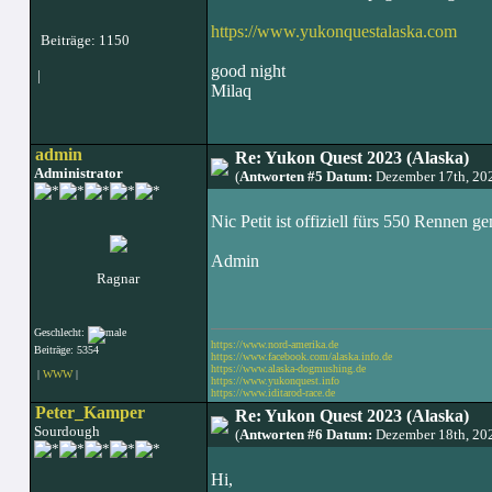
https://www.yukonquestalaska.com
Beiträge: 1150
good night
|
Milaq
admin
Re: Yukon Quest 2023 (Alaska)
Administrator
(
Antworten #5 Datum:
Dezember 17th, 20
Nic Petit ist offiziell fürs 550 Rennen ge
Admin
Ragnar
Geschlecht:
https://www.nord-amerika.de
Beiträge: 5354
https://www.facebook.com/alaska.info.de
https://www.alaska-dogmushing.de
|
WWW
|
https://www.yukonquest.info
https://www.iditarod-race.de
Peter_Kamper
Re: Yukon Quest 2023 (Alaska)
Sourdough
(
Antworten #6 Datum:
Dezember 18th, 20
Hi,