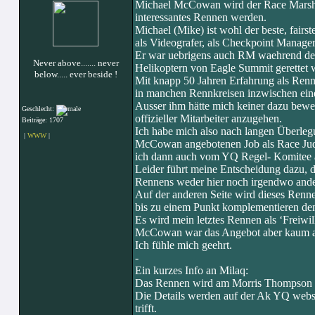
Michael McCowan wird der Race Marshall
interessantes Rennen werden.
Michael (Mike) ist wohl der beste, fairs
als Videografer, als Checkpoint Manage
Er war uebrigens auch RM waehrend de
Never above....... never
Helikoptern von Eagle Summit gerettet 
below..... ever beside !
Mit knapp 50 Jahren Erfahrung als Renn
in manchen Rennkreisen inzwischen ein
Ausser ihm hätte mich keiner dazu bewe
Geschlecht:
offizieller Mitarbeiter anzugehen.
Beiträge: 1707
Ich habe mich also nach langen Überleg
|
WWW
|
McCowan angebotenen Job als Race Jud
ich dann auch vom YQ Regel- Komitee al
Leider führt meine Entscheidung dazu, 
Rennens weder hier noch irgendwo ande
Auf der anderen Seite wird dieses Renn
bis zu einem Punkt komplementieren den 
Es wird mein letztes Rennen als ‘Freiwi
McCowan war das Angebot aber kaum a
Ich fühle mich geehrt.
-
Ein kurzes Info an Milaq:
Das Rennen wird am Morris Thompson C
Die Details werden auf der Ak YQ webs
trifft.