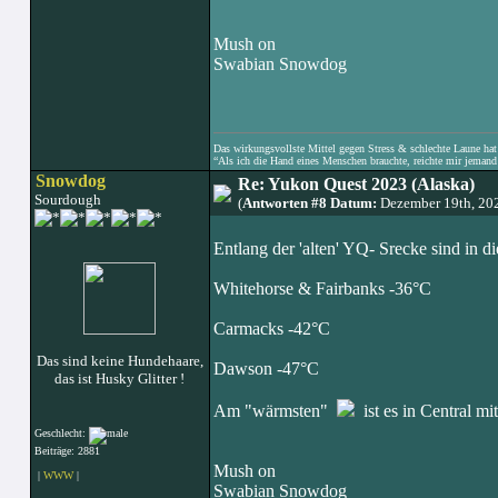
Mush on
Swabian Snowdog
Das wirkungsvollste Mittel gegen Stress & schlechte Laune hat e
“Als ich die Hand eines Menschen brauchte, reichte mir jemand 
Snowdog
Re: Yukon Quest 2023 (Alaska)
Sourdough
(
Antworten #8 Datum:
Dezember 19th, 20
Entlang der 'alten' YQ- Srecke sind in di
Whitehorse & Fairbanks -36°C
Carmacks -42°C
Das sind keine Hundehaare,
Dawson -47°C
das ist Husky Glitter !
Am "wärmsten"
ist es in Central mi
Geschlecht:
Beiträge: 2881
Mush on
|
WWW
|
Swabian Snowdog