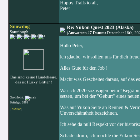
Happy Trails to all,
Peter
Snowdog
Re: Yukon Quest 2023 (Alaska)
Sourdough
(
Antworten #7 Datum:
Dezember 18th, 20
Hallo Peter,
ich glaube, wir sollten uns für dich fr
Alles Gute für den Job !
Das sind keine Hundehaare,
Macht was Gescheites daraus, auf das 
das ist Husky Glitter !
War ich 2020 sozusagen beim "Begräbnis
setzen, um bei der "Geburt" eines neuen
Geschlecht:
Beiträge: 2881
Was auf Yukon Seite an Rennen & Verma
|
WWW
|
Unverschämtheit bezeichnen.
Ich sehe da null Respekt vor der histori
Schade 'drum, ich mochte die Yukon Seite