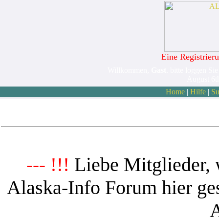
Eine Registrieru
Willkommen,
Gast
. bitte loggen Sie
August 6t
Home
|
Hilfe
|
Su
Liebe Mitglieder, 
--- !!!
Alaska-Info Forum hier ges
A