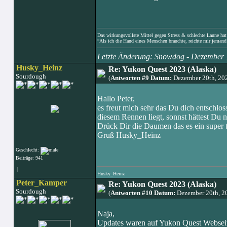
Das wirkungsvollste Mittel gegen Stress & schlechte Laune hat e
“Als ich die Hand eines Menschen brauchte, reichte mir jemand 
Letzte Änderung: Snowdog - Dezember 
Husky_Heinz
Re: Yukon Quest 2023 (Alaska)
Sourdough
(
Antworten #9 Datum:
Dezember 20th, 20
Hallo Peter,
es freut mich sehr das Du dich entschlos
diesem Rennen liegt, sonnst hättest Du ni
Drück Dir die Daumen das es ein super 
Gruß Husky_Heinz
Geschlecht:
Beiträge: 941
|
Husky_Heinz
Peter_Kamper
Re: Yukon Quest 2023 (Alaska)
Sourdough
(
Antworten #10 Datum:
Dezember 20th, 2
Naja,
Updates waren auf Yukon Quest Webseit