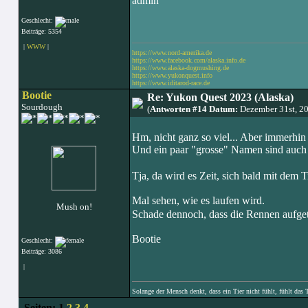
admin
Geschlecht:
Beiträge: 5354
|
WWW
|
https://www.nord-amerika.de
https://www.facebook.com/alaska.info.de
https://www.alaska-dogmushing.de
https://www.yukonquest.info
https://www.iditarod-race.de
Bootie
Re: Yukon Quest 2023 (Alaska)
Sourdough
(
Antworten #14 Datum:
Dezember 31st, 2
Hm, nicht ganz so viel... Aber immerhin
Und ein paar "grosse" Namen sind auch 
Tja, da wird es Zeit, sich bald mit dem
Mal sehen, wie es laufen wird.
Mush on!
Schade dennoch, dass die Rennen aufge
Bootie
Geschlecht:
Beiträge: 3086
|
Solange der Mensch denkt, dass ein Tier nicht fühlt, fühlt das 
Seiten:
1
2
3
4