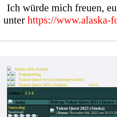
Ich würde mich freuen, e
unter
https://www.alaska-
Alaska-Info Forum
Dogmushing
Yukon Quest [www.yukonquest.info]
Yukon Quest 2023 (Alaska)
(Moderator:
admin
)
Seiten:
1
2
3
4
Beitrag: Yukon Quest 2023 (Alaska)
(
Autor
Snowdog
Yukon Quest 2023 (Alaska)
Sourdough
(
Datum:
November 9th, 2022 um 10:13:2