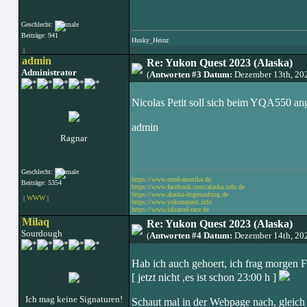
Geschlecht:
Beiträge: 941
Husky_Heinz
|
admin
Re: Yukon Quest 2023 (Alaska)
Administrator
(
Antworten #3 Datum:
Dezember 13th, 20
Nicolas Petit soll sich beim YQA550 an
admin
Ragnar
Geschlecht:
https://www.nord-amerika.de
Beiträge: 5354
https://www.facebook.com/alaska.info.de
https://www.alaska-dogmushing.de
|
WWW
|
https://www.yukonquest.info
https://www.iditarod-race.de
Milaq
Re: Yukon Quest 2023 (Alaska)
Sourdough
(
Antworten #4 Datum:
Dezember 14th, 20
Hab ich auch gehoert, ich frag morgen 
[ jetzt nicht ,es ist schon 23:00 h ]
Ich mag keine Signaturen!
Schaut mal in der Webpage nach, gleich 