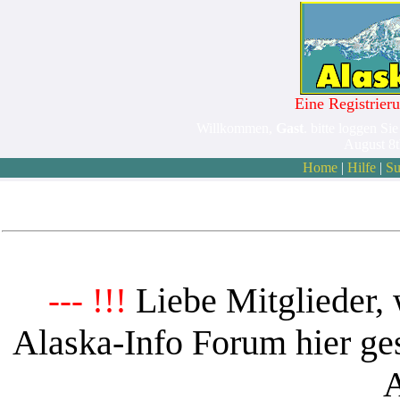
Eine Registrieru
Willkommen,
Gast
. bitte loggen Sie
August 8
Home
|
Hilfe
|
Su
Liebe Mitglieder, 
--- !!!
Alaska-Info Forum hier ges
A