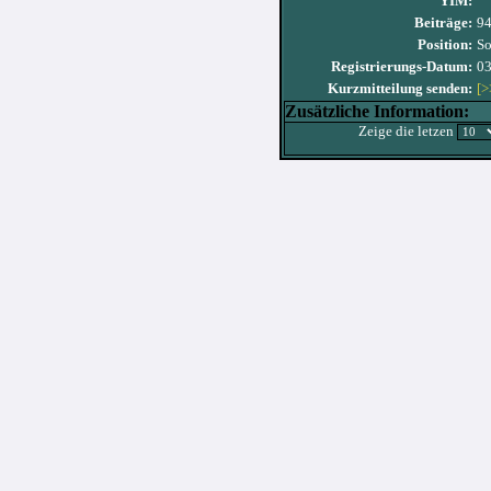
YIM:
Beiträge:
9
Position:
S
Registrierungs-Datum:
03
Kurzmitteilung senden:
[>
Zusätzliche Information:
Zeige die letzen