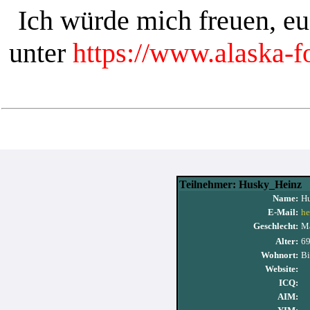
Ich würde mich freuen, e
unter
https://www.alaska-
Teilnehmer: Husky_Heinz
Name:
H
E-Mail:
he
Geschlecht:
M
Alter:
6
Wohnort:
Bi
Website:
ICQ:
AIM: