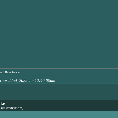
n nach Hause kommt !
bruar 22nd, 2022 um 12:40:00am
ake
2 um 8:58:06pm)