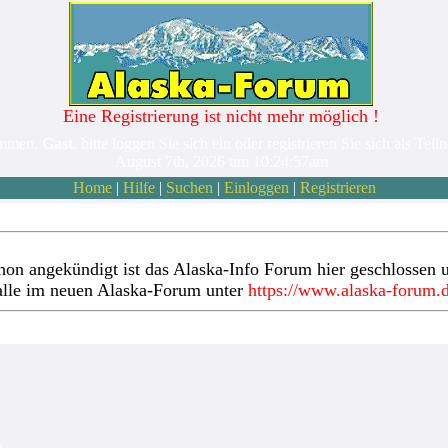
Eine Registrierung ist nicht mehr möglich !
ommen,
Gast
. bitte loggen Sie sich ein oder registrieren Sie sich als Teil
August 7th, 2026 um 10:24:57am
Home
|
Hilfe
|
Suchen
|
Einloggen
|
Registrieren
hon angekündigt ist das Alaska-Info Forum hier geschlossen u
alle im neuen Alaska-Forum unter
https://www.alaska-forum.