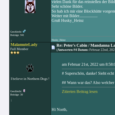
vielen Dank für das reinstellen der Bild
Sehr schöne Bilder.
So hab ich mir eine Blockhütte vorgeste
Weiter mit Bilder..................
Gruß Husky_Heinz
Geschlecht:
Beiträge: 941
Husky_Heinz
|
MalamuteLady
Re: Peter's Cabin / Mandanna L
Full Member
(
Antworten #4 Datum:
Februar 22nd, 20
am Februar 21st, 2022 um 8:58:
# Superschön, danke! Sieht echt
I believe in Northern Dogs !
## Wann war das? Also welcher
Zitierten Beitrag lesen
Geschlecht:
Beiträge: 30
|
Hi North,