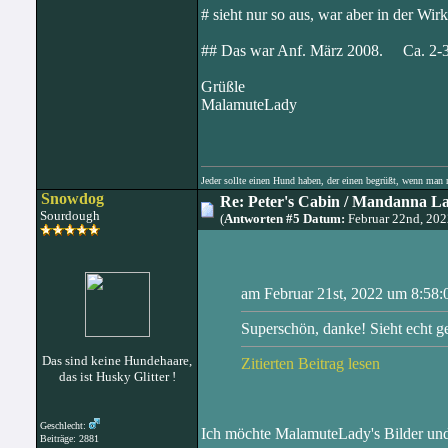
# sieht nur so aus, war aber in der Wirk
## Das war Anf. März 2008. Ca. 2-
Grüßle
MalamuteLady
Jeder sollte einen Hund haben, der einen begrüßt, wenn ma
Snowdog
Re: Peter's Cabin / Mandanna L
Sourdough
(
Antworten #5 Datum:
Februar 22nd, 20
am Februar 21st, 2022 um 8:58:
Superschön, danke! Sieht echt g
Das sind keine Hundehaare,
Zitierten Beitrag lesen
das ist Husky Glitter !
Geschlecht:
Ich möchte MalamuteLady's Bilder un
Beiträge: 2881