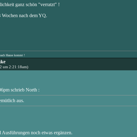
lichkeit ganz schön "verratzt" !
3 Wochen nach dem YQ.
n nach Hause kommt !
ake
22 um 2:21:18am)
06pm schrieb North :
emütlich aus.
d Ausführungen noch etwas ergänzen.