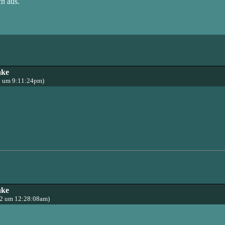
h aus.
ake
2 um 9:11:24pm)
ake
22 um 12:28:08am)