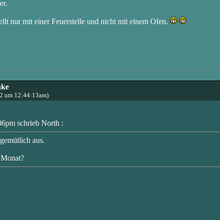
er.
llt nur mit einer Feuerstelle und nicht mit einem Ofen.
ake
22 um 12:44:13am)
06pm schrieb North :
 gemütlich aus.
 Monat?