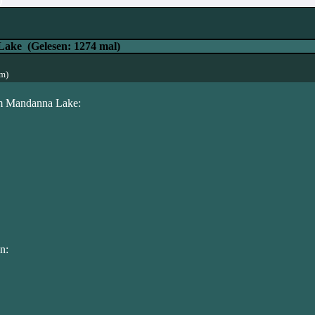
)
 Lake
(Gelesen: 1274 mal)
pm)
om Mandanna Lake:
n: