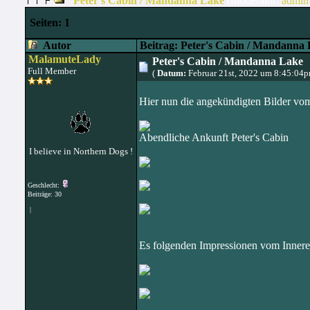
Peter's Cabin / Mandanna Lake
(Moderator:
admin
Seiten:
1
Autor
Beitrag: Peter's Cabin / Mandanna
MalamuteLady
Peter's Cabin / Mandanna Lake
Full Member
(
Datum:
Februar 21st, 2022 um 8:45:04
Hier nun die angekündigten Bilder v
Abendliche Ankunft Peter's Cabin
I believe in Northern Dogs !
Geschlecht:
Beiträge: 30
|
Es folgenden Impressionen vom Innere