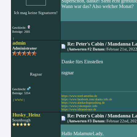
Superschön, danke! Sieht echt gemütlic
Wann war das? Also welcher Monat?
Ich mag keine Signaturen!
Geschlecht:
Beiträge: 2681
|
admin
Re: Peter's Cabin / Mandanna L
Administrator
(
Antworten #2 Datum:
Februar 21st, 202
Danke fürs Einstellen
ragnar
Ragnar
Geschlecht:
Beiträge: 5354
https://www.nord-amerika.de
https://www.facebook.com/alaska.info.de
|
WWW
|
https://www.alaska-dogmushing.de
https://www.yukonquest.info
https://www.iditarod-race.de
Husky_Heinz
Re: Peter's Cabin / Mandanna L
Sourdough
(
Antworten #3 Datum:
Februar 22nd, 20
Hallo MalamuteLady,