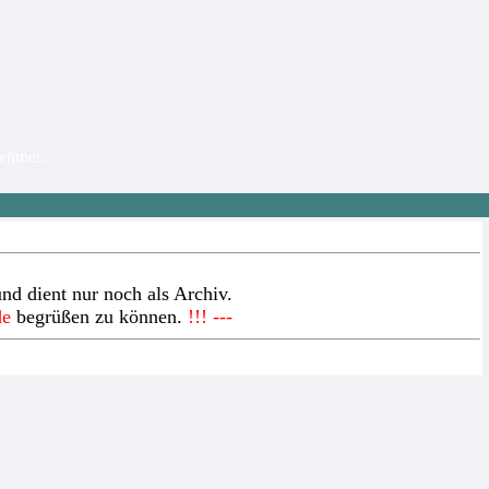
nehmer.
nd dient nur noch als Archiv.
de
begrüßen zu können.
!!! ---