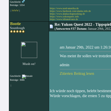
Geschlecht:
Beiträge: 5354
https://www.nord-amerika.de
|
WWW
|
https://www.facebook.com/alaska.info.de
https://www.alaska-dogmushing.de
https://www.yukonquest.info
https://www.iditarod-race.de
Bootie
Re: Yukon Quest 2022 - Tippspie
Sourdough
(
Antworten #37 Datum:
Januar 29th, 20
am Januar 29th, 2022 um 1:26:1
Was meint ihr sollen wir trotzde
Mush on!
admin
Zitierten Beitrag lesen
Geschlecht:
Beiträge: 3086
|
Ich würde noch tippen, belebt bestimm
Würde vorschlagen, die ersten 5 zu tip