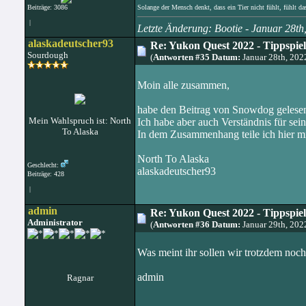
Beiträge: 3086
Solange der Mensch denkt, dass ein Tier nicht fühlt, fühlt da
|
Letzte Änderung: Bootie - Januar 28t
alaskadeutscher93
Re: Yukon Quest 2022 - Tippspie
Sourdough
(
Antworten #35 Datum:
Januar 28th, 20
Moin alle zusammen,
habe den Beitrag von Snowdog gelesen
Mein Wahlspruch ist: North
Ich habe aber auch Verständnis für sein
To Alaska
In dem Zusammenhang teile ich hier mi
North To Alaska
Geschlecht:
alaskadeutscher93
Beiträge: 428
|
admin
Re: Yukon Quest 2022 - Tippspie
Administrator
(
Antworten #36 Datum:
Januar 29th, 20
Was meint ihr sollen wir trotzdem noch
admin
Ragnar