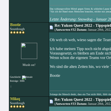
Das wirkungsvollste Mittel gegen Stress & schlechte Laune hat
“Als ich die Hand eines Menschen brauchte, reichte mir jema
Letzte Änderung: Snowdog - Januar 2
Bootie
Re: Yukon Quest 2022 - Tippspie
Sourdough
(
Antworten #32 Datum:
Januar 28th, 20
Oh weh oh weh, wieso sagen die Teams 
Ich habe meinen Tipp noch nicht abgeänd
Vorausgesetzt, es bleiben am Ende nich
Wenn schon die eigenen Teams vor Ort 
Mush on!
Wo sind die alten Zeiten hin, wo viele 
Bootie
Geschlecht:
Beiträge: 3086
|
Solange der Mensch denkt, dass ein Tier nicht fühlt, fühlt da
Milaq
Re: Yukon Quest 2022 - Tippspie
Sourdough
(
Antworten #33 Datum:
Januar 28th, 20