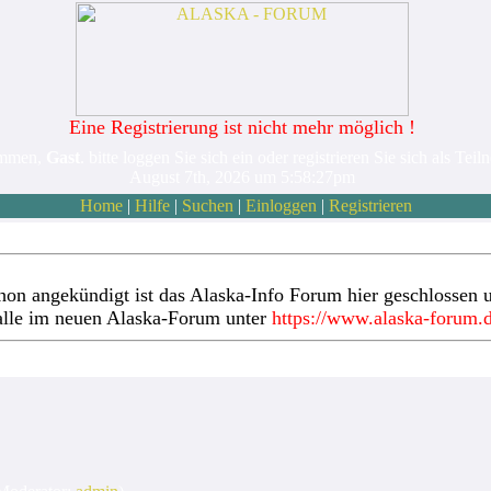
Eine Registrierung ist nicht mehr möglich !
ommen,
Gast
. bitte loggen Sie sich ein oder registrieren Sie sich als Teil
August 7th, 2026 um 5:58:27pm
Home
|
Hilfe
|
Suchen
|
Einloggen
|
Registrieren
hon angekündigt ist das Alaska-Info Forum hier geschlossen u
alle im neuen Alaska-Forum unter
https://www.alaska-forum.