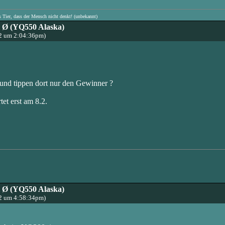
s Tier, dass der Mensch nicht denkt! (unbekannt)
l Ø (YQ550 Alaska)
22 um 2:04:36pm)
nd tippen dort nur den Gewinner ?
rtet erst am 8.2.
l Ø (YQ550 Alaska)
22 um 4:58:34pm)