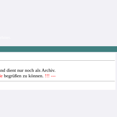
nehmer.
nd dient nur noch als Archiv.
de
begrüßen zu können.
!!! ---