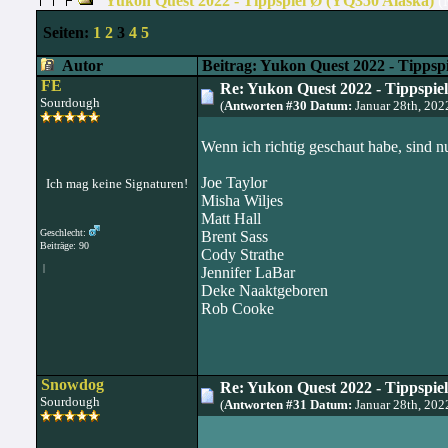
Yukon Quest 2022 - Tippspiel Ø (YQ350 Alaska)
(
Seiten:
1
2
3
4
5
Autor
Beitrag: Yukon Quest 2022 - Tippsp
FE
Re: Yukon Quest 2022 - Tippspie
Sourdough
(
Antworten #30 Datum:
Januar 28th, 202
Wenn ich richtig geschaut habe, sind n
Joe Taylor
Ich mag keine Signaturen!
Misha Wiljes
Matt Hall
Geschlecht:
Brent Sass
Beiträge: 90
Cody Strathe
|
Jennifer LaBar
Deke Naaktgeboren
Rob Cooke
Snowdog
Re: Yukon Quest 2022 - Tippspie
Sourdough
(
Antworten #31 Datum:
Januar 28th, 202