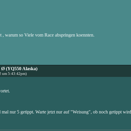
tet , warum so Viele vom Race abspringen koennten.
l Ø (YQ550 Alaska)
22 um 5:43:42pm)
ortet.
mal nur 5 getippt. Warte jetzt nur auf "Weisung", ob noch getippt wird