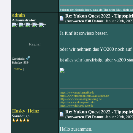
Solange der Mensch denkt, dass ein Tier nicht fühlt, fühlt da
admin
Re: Yukon Quest 2022 - Tippspie
Administrator
(
Antworten #38 Datum:
Januar 29th, 20
Ja fünf ist sowieso besser.
Ragnar
oder wir nehmen das YQ200 noch auf u
Geschlecht:
ist alles sehr kurzfristig, aber yq200 sta
Beiträge: 5354
|
WWW
|
https://www.nord-amerika.de
https://www.facebook.com/alaska.info.de
https://www.alaska-dogmushing.de
https://www.yukonquest.info
https://www.iditarod-race.de
Husky_Heinz
Re: Yukon Quest 2022 - Tippspie
Sourdough
(
Antworten #39 Datum:
Januar 29th, 20
Hallo zusammen,