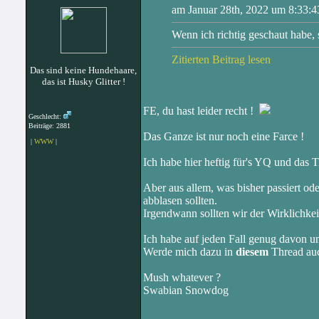
am Januar 28th, 2022 um 8:33:4
Wenn ich richtig geschaut habe, 
Zitierten Beitrag lesen
Das sind keine Hundehaare,
das ist Husky Glitter !
FE, du hast leider recht !
Geschlecht:
Beiträge: 2881
Das Ganze ist nur noch eine Farce !
|
WWW
|
Ich habe hier heftig für's YQ und das 
Aber aus allem, was bisher passiert ode
abblasen sollten.
Irgendwann sollten wir der Wirklichkei
Ich habe auf jeden Fall genug davon u
Werde mich dazu in
diesem
Thread auc
Mush whatever ?
Swabian Snowdog