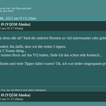
 ein Fell, vier Pfoten und bellt !
nd seine Pfote“
8th, 2022 um 9:13:23am
l Ø (YQ550 Alaska)
22 um 10:17:43am)
denn alle ab? Sind die anderen Rennen so viel interessanter oder ge
ert, bin dafür, dass wir die ersten 5 tippen.
t 5 Teams übrig...
keinen Bock auf das YQ haben, finde ich das schon sehr komisch...
Teams und viele Tipper dabei waren? Ok, ich war leider eingespannt priva
s Tier, dass der Mensch nicht denkt! (unbekannt)
l Ø (YQ550 Alaska)
22 um 11:15:28am)