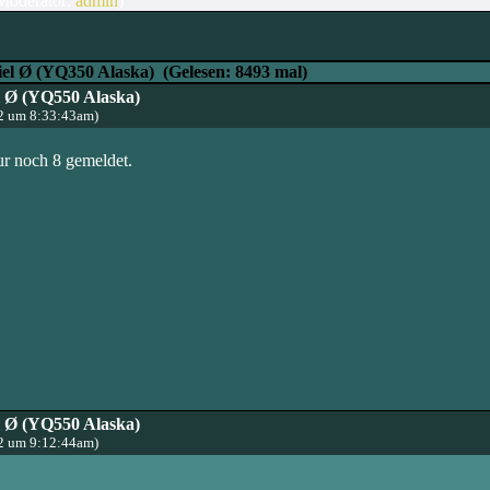
Moderator:
admin
)
iel Ø (YQ350 Alaska)
(Gelesen: 8493 mal)
l Ø (YQ550 Alaska)
2 um 8:33:43am)
ur noch 8 gemeldet.
l Ø (YQ550 Alaska)
2 um 9:12:44am)