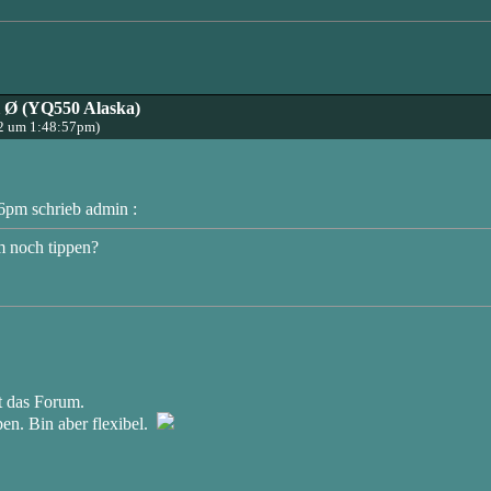
l Ø (YQ550 Alaska)
22 um 1:48:57pm)
6pm schrieb admin :
m noch tippen?
t das Forum.
pen. Bin aber flexibel.