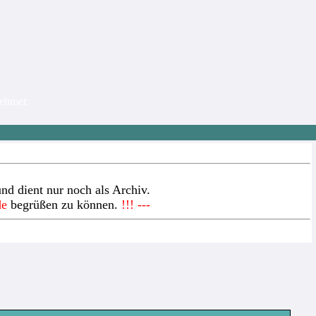
nehmer.
nd dient nur noch als Archiv.
de
begrüßen zu können.
!!! ---