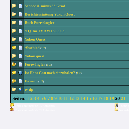
Schnee & minus 35 Grad
Berichterstattung Yukon Quest
Buch Furtwängler
Y.Q. Im TV AM 15.08.03
Yukon Quest
Abschied
(
1
2
)
Yukon quest
Furtwängler
(
1
2
)
Ist Hans Gatt noch einzuholen?
(
1
2
)
Dawson
(
1
2
)
tv tip
Seiten:
1
2
3
4
5
6
7
8
9
10
11
12
13
14
15
16
17
18
19
20
21
Thema mit mehr als 15 Antworten
Thema g
Thema mit mehr als 25 Antworten
Normale