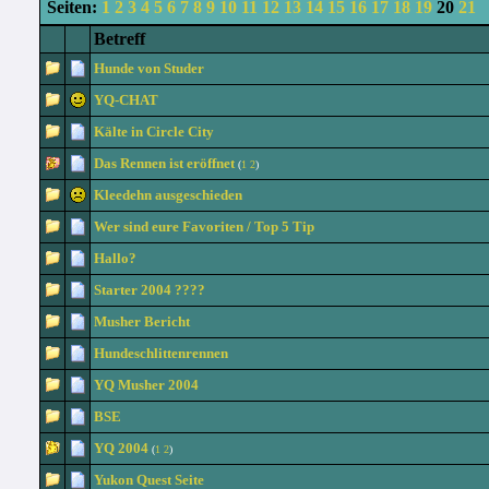
Seiten:
1
2
3
4
5
6
7
8
9
10
11
12
13
14
15
16
17
18
19
20
21
Betreff
Hunde von Studer
YQ-CHAT
Kälte in Circle City
Das Rennen ist eröffnet
(
1
2
)
Kleedehn ausgeschieden
Wer sind eure Favoriten / Top 5 Tip
Hallo?
Starter 2004 ????
Musher Bericht
Hundeschlittenrennen
YQ Musher 2004
BSE
YQ 2004
(
1
2
)
Yukon Quest Seite