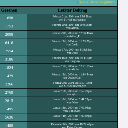
|
Neues Thema beginnen
Gesehen
Letzter Beitrag
Februar 21st, 2004 um 6:56:58pm
1658
von SilviaFurtwaengler
Februar 20th, 2004 um 9:49:06pm
1753
von admin
Februar 20th, 2004 um 12:06:48am
2008
von Arthur_P.
Februar 19th, 2004 um 11:55:59pm
6416
von David
Februar 17th, 2004 um 9:33:58am
2554
von Nico
Februar 16th, 2004 um 7:14:55pm
3186
von Skagway
Februar 15th, 2004 um 12:21:19am
1824
von admin
Februar 13th, 2004 um 11:14:54am
1429
von David (Gast)
Februar 2nd, 2004 um 5:57:13pm
2266
von SilviaFurtwaengler
Januar 16th, 2004 um 7:52:20pm
2768
von ayko.
Januar 16th, 2004 um 2:41:29pm
2815
von Nico
Januar 16th, 2004 um 7:00:06am
1495
von Bon (Gast)
Januar 14th, 2004 um 1:02:02pm
5636
von Nico
Dezember 8th, 2003 um 10:27:40pm
1489
von Peter Kamper