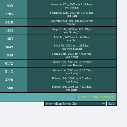
November 17th, 2003 um 6:15:14pm
1935
von oldman
September 22nd, 2003 um 3:57:34pm
2285
von Paul
September 6th, 2003 um 10:50:07am
3418
von Sui
August 15th, 2003 um 8:25:03pm
1434
von Silvia_F.
Mai 3rd, 2003 um 11:24:37am
1403
von Sui
März 7th, 2003 um 1:25:52am
5049
von Peter Kamper
Februar 24th, 2003 um 4:09:07pm
1939
von richart
Februar 24th, 2003 um 10:28:00am
6172
von Peter Kamper
Februar 21st, 2003 um 10:27:53am
5113
von Ripley
Februar 19th, 2003 um 9:01:09am
4228
von Ripley
Februar 19th, 2003 um 7:52:31am
1500
von dusty
|
Neues Thema beginnen
Gehe zu: