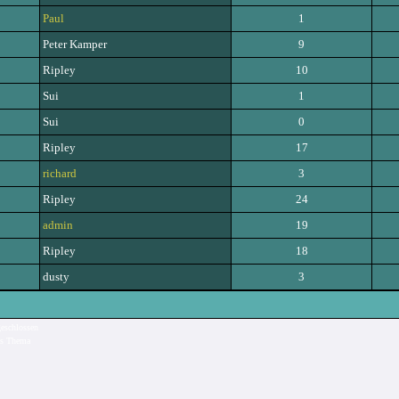
Paul
1
Peter Kamper
9
Ripley
10
Sui
1
Sui
0
Ripley
17
richard
3
Ripley
24
admin
19
Ripley
18
dusty
3
eschlossen
s Thema