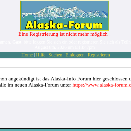
Eine Registrierung ist nicht mehr möglich !
ommen,
Gast
. bitte loggen Sie sich ein oder registrieren Sie sich als Teil
August 8th, 2026 um 6:13:47pm
Home
|
Hilfe
|
Suchen
|
Einloggen
|
Registrieren
hon angekündigt ist das Alaska-Info Forum hier geschlossen u
alle im neuen Alaska-Forum unter
https://www.alaska-forum.