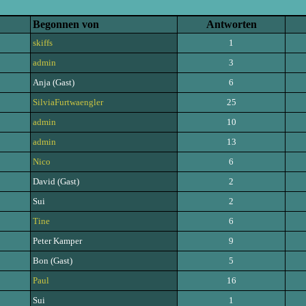
Begonnen von
Antworten
skiffs
1
admin
3
Anja (Gast)
6
SilviaFurtwaengler
25
admin
10
admin
13
Nico
6
David (Gast)
2
Sui
2
Tine
6
Peter Kamper
9
Bon (Gast)
5
Paul
16
Sui
1