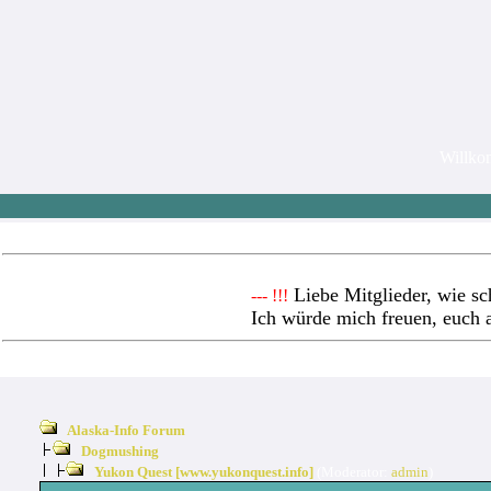
Willk
Liebe Mitglieder, wie sc
--- !!!
Ich würde mich freuen, euch 
Alaska-Info Forum
Dogmushing
Yukon Quest [www.yukonquest.info]
(Moderator:
admin
)