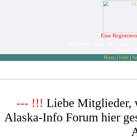
Eine Registrieru
Willkommen,
Gast
. bitte loggen Sie
August 9
Home
|
Hilfe
|
Su
Liebe Mitglieder, 
--- !!!
Alaska-Info Forum hier ges
A