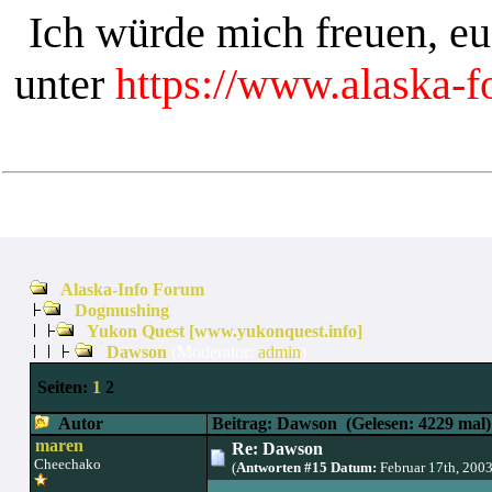
Ich würde mich freuen, e
unter
https://www.alaska-
Alaska-Info Forum
Dogmushing
Yukon Quest [www.yukonquest.info]
Dawson
(Moderator:
admin
)
Seiten:
1
2
Autor
Beitrag: Dawson
(Gelesen: 4229 mal)
maren
Re: Dawson
Cheechako
(
Antworten #15 Datum:
Februar 17th, 200