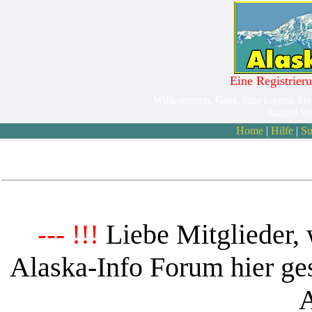
Eine Registrieru
Willkommen,
Gast
. bitte loggen Sie
August 9t
Home
|
Hilfe
|
Su
Liebe Mitglieder, 
--- !!!
Alaska-Info Forum hier ges
A