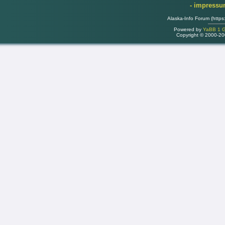
- impress
Alaska-Info Forum (https
Powered by
YaBB 1 Go
Copyright © 2000-2