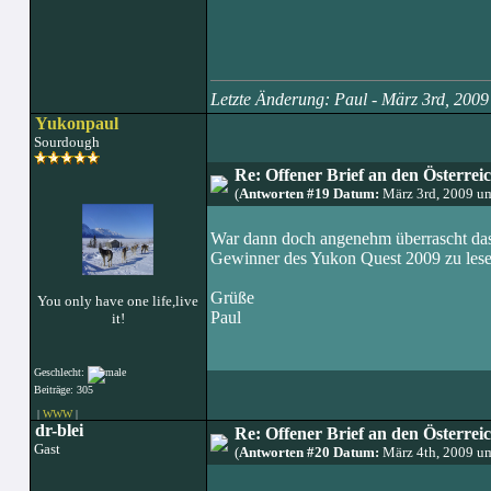
Letzte Änderung: Paul - März 3rd, 200
Yukonpaul
Sourdough
Re: Offener Brief an den Österre
(
Antworten #19 Datum:
März 3rd, 2009 u
War dann doch angenehm überrascht das
Gewinner des Yukon Quest 2009 zu lese
Grüße
You only have one life,live
Paul
it!
Geschlecht:
Beiträge: 305
|
WWW
|
dr-blei
Re: Offener Brief an den Österre
Gast
(
Antworten #20 Datum:
März 4th, 2009 u