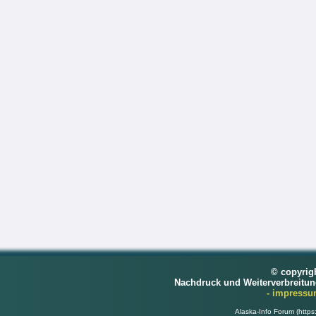
© copyrig
Nachdruck und Weiterverbreitu
- impress
Alaska-Info Forum (https