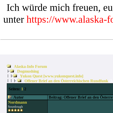
Ich würde mich freuen, e
unter
https://www.alaska-
Alaska-Info Forum
Dogmushing
Yukon Quest [www.yukonquest.info]
Offener Brief an den Österreichischen Rundfunk
(M
Seiten:
1
2
Autor
Beitrag: Offener Brief an den Österr
Nordmann
Sourdough