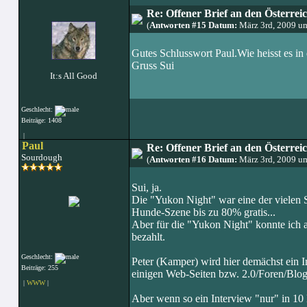
Re: Offener Brief an den Österre
(
Antworten #15 Datum:
März 3rd, 2009 u
Gutes Schlusswort Paul.Wie heisst es in
Gruss Sui
It:s All Good
Geschlecht:
Beiträge: 1408
|
Paul
Re: Offener Brief an den Österre
Sourdough
(
Antworten #16 Datum:
März 3rd, 2009 u
Sui, ja.
Die "Yukon Night" war eine der vielen Sa
Hunde-Szene bis zu 80% gratis...
Aber für die "Yukon Night" konnte ich a
bezahlt.
Geschlecht:
Peter (Kamper) wird hier demächst ein In
Beiträge: 255
einigen Web-Seiten bzw. 2.0/Foren/Blogs
|
WWW
|
Aber wenn so ein Interview "nur" in 10 