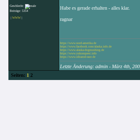
Geschlecht:
Habe es gerade erhalten - alles klar.
Beiträge: 5354
|
WWW
|
ragnar
https://www.nord-amerika.de
https://www.facebook.com/alaska.info.de
https://www.alaska-dogmushing.de
https://www.yukonquest.info
https://www.iditarod-race.de
Letzte Änderung: admin - März 4th, 2
Seiten:
1
2