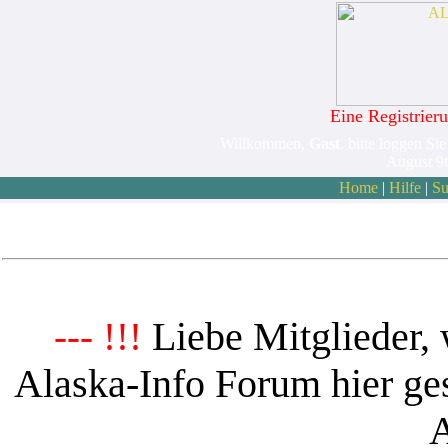
Eine Registrieru
Willkommen,
Gast
. bitte loggen Sie
August 9
Home
|
Hilfe
|
Su
Liebe Mitglieder, 
--- !!!
Alaska-Info Forum hier ges
A