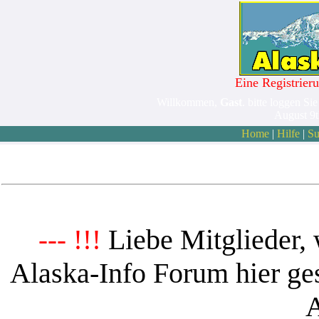
Eine Registrieru
Willkommen,
Gast
. bitte loggen Sie
August 9
Home
|
Hilfe
|
Su
Liebe Mitglieder, 
--- !!!
Alaska-Info Forum hier ges
A