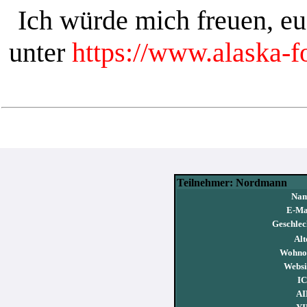
Ich würde mich freuen, e
unter
https://www.alaska-
Teilnehmer: Nordmann
Nam
E-Ma
Geschlec
Alt
Wohnor
Websi
IC
AI