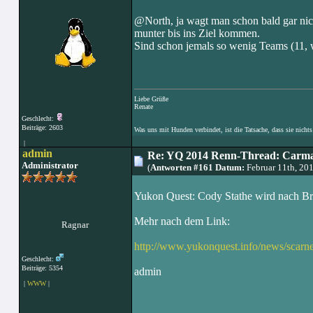
@North, ja wagt man schon bald gar nic
munter bis ins Ziel kommen.
Sind schon jemals so wenig Teams (11, w
Liebe Grüße
Renate
Geschlecht:
Beiträge: 2603
Was uns mit Hunden verbindet, ist die Tatsache, dass sie nichts
|
admin
Re: YQ 2014 Renn-Thread: Carma
Administrator
(
Antworten #161 Datum:
Februar 11th, 20
Yukon Quest: Cody Stathe wird nach Bra
Mehr nach dem Link:
Ragnar
http://www.yukonquest.info/news/sca
Geschlecht:
Beiträge: 5354
admin
|
WWW
|