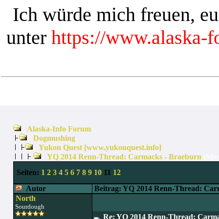
Ich würde mich freuen, e
unter
https://www.alaska-
Alaska-Info Forum
Dogmushing
Yukon Quest [www.yukonquest.info]
YQ 2014 Renn-Thread: Carmacks - Braeburn
(Mod
Seiten:
1
2
3
4
5
6
7
8
9
10
11
12
Autor
Beitrag: YQ 2014 Renn-Thread: Car
North
Sourdough
Re: YQ 2014 Renn-Thread: Carma