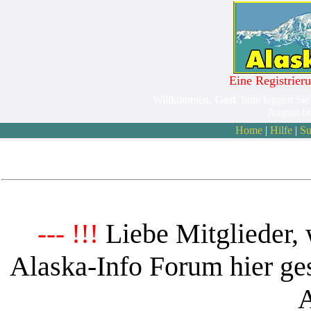
Eine Registrieru
Willkommen,
Gast
. bitte loggen Sie
August 6
Home
|
Hilfe
|
Su
Liebe Mitglieder, 
--- !!!
Alaska-Info Forum hier ges
A