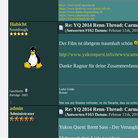
https://www.nord-amerika.de
https://www.facebook.com/alaska.info.de
https://www.alaska-dogmushing.de
https://www.yukonquest.info
https://www.iditarod-race.de
Habicht
Re: YQ 2014 Renn-Thread: Carma
Sourdough
(
Antworten #162 Datum:
Februar 11th, 20
Der Film ist übrigens traumhaft schön
http://www.yukonquest.info/news/sca
Danke Ragnar für deine Zusammenfassu
Liebe Grüße
Geschlecht:
Renate
Beiträge: 2603
|
Was uns mit Hunden verbindet, ist die Tatsache, dass sie nichts
admin
Re: YQ 2014 Renn-Thread: Carma
Administrator
(
Antworten #163 Datum:
Februar 11th, 20
Yukon Quest: Brent Sass - Der Verunglüc