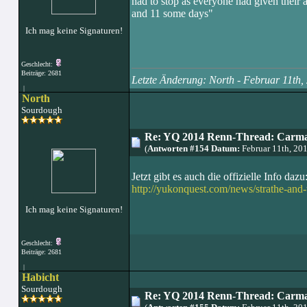
had to stop as everyone had given their 
and 11 some days"
Ich mag keine Signaturen!
Geschlecht:
Beiträge: 2681
Letzte Änderung: North - Februar 11th
|
North
Sourdough
Re: YQ 2014 Renn-Thread: Carma
(
Antworten #154 Datum:
Februar 11th, 20
Jetzt gibt es auch die offizielle Info dazu
http://yukonquest.com/news/strathe-and
Ich mag keine Signaturen!
Geschlecht:
Beiträge: 2681
|
Habicht
Sourdough
Re: YQ 2014 Renn-Thread: Carma