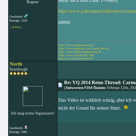
Mehr nach dem Link: (+video)
Ragnar
http://www.yukonquest.info/news/sca
Geschlecht:
Beiträge: 5354
admin
|
WWW
|
https://www.nord-amerika.de
https://www.facebook.com/alaska.info.de
https://www.alaska-dogmushing.de
https://www.yukonquest.info
https://www.iditarod-race.de
North
Sourdough
Re: YQ 2014 Renn-Thread: Carma
(
Antworten #164 Datum:
Februar 12th, 20
Das Video ist wirklich witzig, aber ic
nicht der Grund für seinen Sturz.
Ich mag keine Signaturen!
Geschlecht:
Beiträge: 2681