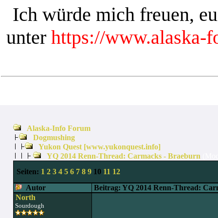
Ich würde mich freuen, e
unter
https://www.alaska-
Alaska-Info Forum
Dogmushing
Yukon Quest [www.yukonquest.info]
YQ 2014 Renn-Thread: Carmacks - Braeburn
(Mod
Seiten:
1
2
3
4
5
6
7
8
9
10
11
12
Autor
Beitrag: YQ 2014 Renn-Thread: Car
North
Sourdough