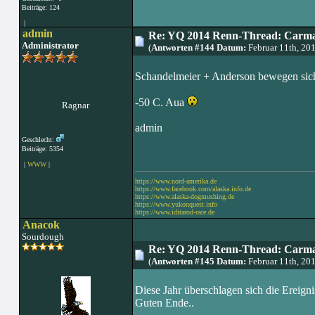
Beiträge: 124
|
admin
Re: YQ 2014 Renn-Thread: Carma
Administrator
(
Antworten #144 Datum:
Februar 11th, 20
Schandelmeier + Anderson bewegen sich w
-50 C. Aua
Ragnar
admin
Geschlecht:
Beiträge: 5354
|
WWW
|
https://www.nord-amerika.de
https://www.facebook.com/alaska.info.de
https://www.alaska-dogmushing.de
https://www.yukonquest.info
https://www.iditarod-race.de
Anacok
Sourdough
Re: YQ 2014 Renn-Thread: Carma
(
Antworten #145 Datum:
Februar 11th, 20
Diese Jahr überschlagen sich die Ereign
Guten Ende..