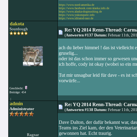
https://www.nord-amerika.de
https://www.facebook.com/alaska.info.de
https://www.alaska-dogmushing.de
https://www.yukonquest.info
https://www.iditarod-race.de
dakota
Sourdough
Re: YQ 2014 Renn-Thread: Carma
(
Antworten #137 Datum:
Februar 11th, 20
ach du lieber himmel ! das ist vielleicht
gruselig...
oder ist das schon immer so gewesen und
ich hoffe, cody ist okay (wobei so ein m
Tut mir unsagbar leid für dave - es ist s
vorwürfe...
Geschlecht:
Beiträge: 454
|
admin
Re: YQ 2014 Renn-Thread: Carma
Administrator
(
Antworten #138 Datum:
Februar 11th, 20
Dave Dalton, der dafür bekannt war, das
Teams ins Ziel kam, der den Veterinari
gewonnen hat. Echt traurig.
Ragnar