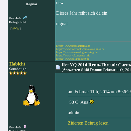
usw.
Ragnar
Dieses Jahr reiht sich da ein.
Geschlecht:
Beiträge: 5354
ragnar
|
WWW
|
https://www.nord-amerika.de
https://www.facebook.com/alaska.info.de
https://www.alaska-dogmushing.de
https://www.yukonquest.info
https://www.iditarod-race.de
Habicht
Re: YQ 2014 Renn-Thread: Carma
Sourdough
(
Antworten #148 Datum:
Februar 11th, 20
am Februar 11th, 2014 um 8:36:2
-50 C. Aua
admin
Zitierten Beitrag lesen
Geschlecht: