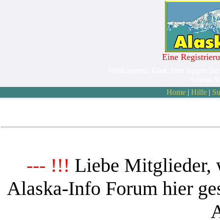
Eine Registrieru
Willkommen,
Gast
. bitte loggen Sie
August 6
Home
|
Hilfe
|
Su
Liebe Mitglieder, 
--- !!!
Alaska-Info Forum hier ges
A