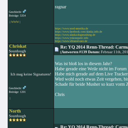
ragnar
Geschlecht:
Beiträge: 5354
|
WWW
|
https://www.nord-amerika.de
https://www.facebook.com/alaska.info.de
https://www.alaska-dogmushing.de
https://www.yukonquest.info
https://www.iditarod-race.de
Chriskat
Re: YQ 2014 Renn-Thread: Carma
Sourdough
(
Antworten #139 Datum:
Februar 11th, 20
Was ist bloß los in diesem Jahr?
Habe gerade eine Weile nicht im Forum 
Habe mich gerade auf dem Live Tracker 
Ich mag keine Signaturen!
Wird wohl noch etwas Zeit vergehen, bi
Schade für beide Musher so kurz vorm Z
Geschlecht:
Beiträge: 1201
Chris
|
North
Sourdough
Re: YQ 2014 Renn-Thread: Carma