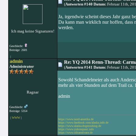
(
Antworten #140 Datum:
Februar 11th, 20
Ja, irgendwie scheint dieses Jahr ganz 
Da kann man wirklich nur hoffen, dass 
werden.
Ich mag keine Signaturen!
Geschlecht:
Beiträge: 2681
|
admin
Re: YQ 2014 Renn-Thread: Carma
Administrator
(
Antworten #141 Datum:
Februar 11th, 20
Sowohl Schandelmeier als auch Anderson
mehr als vier Stunden auf dem Trail ca.
Ragnar
admin
Geschlecht:
Beiträge: 5354
|
WWW
|
https://www.nord-amerika.de
https://www.facebook.com/alaska.info.de
https://www.alaska-dogmushing.de
https://www.yukonquest.info
https://www.iditarod-race.de