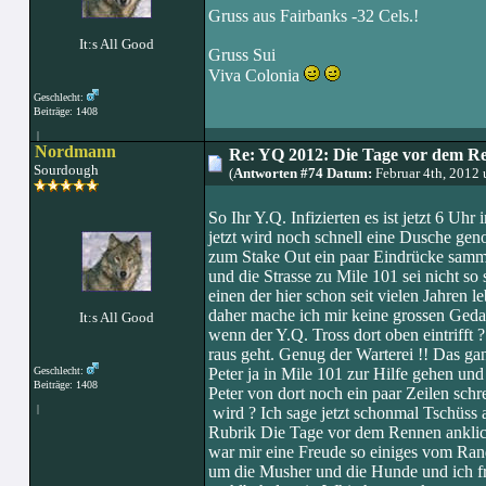
Gruss aus Fairbanks -32 Cels.!
It:s All Good
Gruss Sui
Viva Colonia
Geschlecht:
Beiträge: 1408
|
Nordmann
Re: YQ 2012: Die Tage vor dem R
Sourdough
(
Antworten #74 Datum:
Februar 4th, 2012
So Ihr Y.Q. Infizierten es ist jetzt 6 Uh
jetzt wird noch schnell eine Dusche gen
zum Stake Out ein paar Eindrücke samm
und die Strasse zu Mile 101 sei nicht s
einen der hier schon seit vielen Jahren
daher mache ich mir keine grossen Gedan
It:s All Good
wenn der Y.Q. Tross dort oben eintrifft ?
raus geht. Genug der Warterei !! Das gan
Geschlecht:
Peter ja in Mile 101 zur Hilfe gehen un
Beiträge: 1408
Peter von dort noch ein paar Zeilen sch
|
wird ? Ich sage jetzt schonmal Tschüss 
Rubrik Die Tage vor dem Rennen anklicke
war mir eine Freude so einiges vom Rand
um die Musher und die Hunde und ich fr