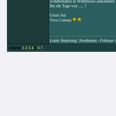
wohlbehalten in Whitehorse ankommen !
Bis die Tage von ..... ?
Gruss Sui
Viva Colonia
Letzte Änderung: Nordmann - Februar 
Seiten:
1
2
3
4
5
6
7