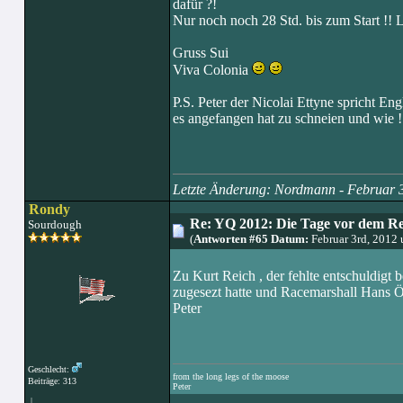
dafür ?!
Nur noch noch 28 Std. bis zum Start !! Le
Gruss Sui
Viva Colonia
P.S. Peter der Nicolai Ettyne spricht En
es angefangen hat zu schneien und wie !
Letzte Änderung: Nordmann - Februar 
Rondy
Re: YQ 2012: Die Tage vor dem R
Sourdough
(
Antworten #65 Datum:
Februar 3rd, 2012
Zu Kurt Reich , der fehlte entschuldigt
zugesezt hatte und Racemarshall Hans Öt
Peter
Geschlecht:
from the long legs of the moose
Beiträge: 313
Peter
|