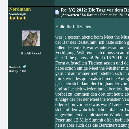
|
Nordmann
Re: YQ 2012: Die Tage vor dem R
Sourdough
(
Antworten #64 Datum:
Februar 3rd, 2012
Hallo Ihr Infizierten,
war ja gestern abend beim Meet the Mush
der Bar des Restaurant, ich hätte schon 
fallen. Jedenfalls war es interessant und
Verfügung. Während sich draussen auf d
It:s All Good
aller Ruhe genossen! Punkt 18.30 Uhr ö
Form aufgstellten Tischen sassen und d
Geschlecht:
habe schon einige Meet the Musher mite
Beiträge: 1408
garnicht auf immer mehr stellten sich in
|
mir zuviel des guten,als ich meine Auto
gesellten sich dann der Doghandler vo
und stellte sich wiedereinmal bereitwill
vorbei zu kommen den dort tritt heute 
einzige der bei der Meet the Musher Ver
oder schon vorher etwas war ? Lassen w
sich auf den wahrlich nicht einfachen T
angeschnitten das mit starken Winden u
Peter und 12 Mile Summit offen ist/bleib
heisst aber auch das die Berichterstattu