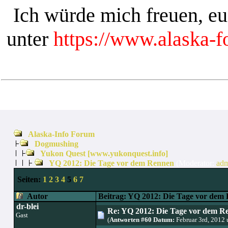
Ich würde mich freuen, e
unter
https://www.alaska-
Alaska-Info Forum
Dogmushing
Yukon Quest [www.yukonquest.info]
YQ 2012: Die Tage vor dem Rennen
(Moderator:
adm
Seiten:
1
2
3
4
5
6
7
Autor
Beitrag: YQ 2012: Die Tage vor dem
dr-blei
Re: YQ 2012: Die Tage vor dem R
Gast
(
Antworten #60 Datum:
Februar 3rd, 2012