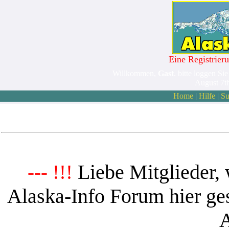
Eine Registrieru
Willkommen,
Gast
. bitte loggen Sie
August 7t
Home
|
Hilfe
|
Su
Liebe Mitglieder, 
--- !!!
Alaska-Info Forum hier ges
A