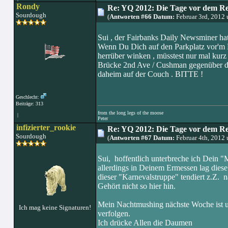
Rondy
Re: YQ 2012: Die Tage vor dem R
Sourdough
(
Antworten #66 Datum:
Februar 3rd, 2012
Sui , der Fairbanks Daily Newsminer ha
Wenn Du Dich auf den Parkplatz vor'm B
herrüber winken , müsstest nur mal kurz
Brücke 2nd Ave / Cushman gegenüber de
daheim auf der Couch . BITTE !
Geschlecht:
Beiträge: 313
from the long legs of the moose
|
Peter
infizierter_rookie
Re: YQ 2012: Die Tage vor dem R
Sourdough
(
Antworten #67 Datum:
Februar 4th, 2012
Sui, hoffentlich unterbreche ich Dein "
allerdings in Deinem Ermessen lag die
dieser "Karnevalstruppe" tendiert z.Z. n
Gehört nicht so hier hin.
Mein Nachtmushing nächste Woche ist 
Ich mag keine Signaturen!
verfolgen.
Ich drücke Allen die Daumen