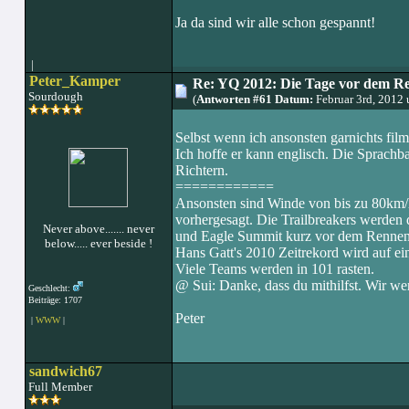
Ja da sind wir alle schon gespannt!
|
Peter_Kamper
Re: YQ 2012: Die Tage vor dem R
Sourdough
(
Antworten #61 Datum:
Februar 3rd, 2012
Selbst wenn ich ansonsten garnichts fi
Ich hoffe er kann englisch. Die Sprachba
Richtern.
============
Ansonsten sind Winde von bis zu 80km/
vorhergesagt. Die Trailbreakers werden 
Never above....... never
und Eagle Summit kurz vor dem Rennen
below..... ever beside !
Hans Gatt's 2010 Zeitrekord wird auf e
Viele Teams werden in 101 rasten.
@ Sui: Danke, dass du mithilfst. Wir we
Geschlecht:
Beiträge: 1707
Peter
|
WWW
|
sandwich67
Full Member