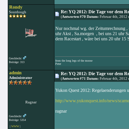
Rondy
Re: YQ 2012: Die Tage vor dem R
Sourdough
(
Antworten #70 Datum:
Februar 4th, 2012
Nur nochmal wg. der Zeitumrechnung , es i
uhr Akst , Sa.morgen , bei uns 21 uhr S
dem Racestart , wäre bei uns 20 uhr 15 S
Geschlecht:
from the long legs of the moose
Beiträge: 313
Peter
|
admin
Re: YQ 2012: Die Tage vor dem R
Administrator
(
Antworten #71 Datum:
Februar 4th, 2012
Yukon Quest 2012: Regelaenderungen un
http://www.yukonquest.info/news/sca
Ragnar
ragnar
Geschlecht:
Beiträge: 5354
|
WWW
|