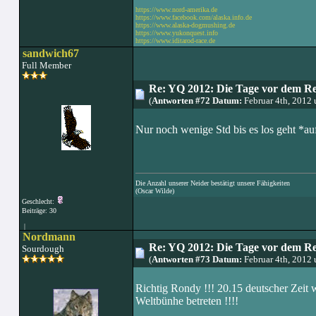
https://www.nord-amerika.de
https://www.facebook.com/alaska.info.de
https://www.alaska-dogmushing.de
https://www.yukonquest.info
https://www.iditarod-race.de
sandwich67
Full Member
Re: YQ 2012: Die Tage vor dem R
(
Antworten #72 Datum:
Februar 4th, 2012
Nur noch wenige Std bis es los geht *a
Die Anzahl unserer Neider bestätigt unsere Fähigkeiten
(Oscar Wilde)
Geschlecht:
Beiträge: 30
|
Nordmann
Re: YQ 2012: Die Tage vor dem R
Sourdough
(
Antworten #73 Datum:
Februar 4th, 2012
Richtig Rondy !!! 20.15 deutscher Zeit 
Weltbünhe betreten !!!!