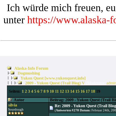
Ich würde mich freuen, e
unter
https://www.alaska-
Alaska-Info Forum
Dogmushing
Yukon Quest [www.yukonquest.info]
2009 - Yukon Quest (Trail Blog) V
(Moderator:
admi
Seiten:
1
2
3
4
5
6
7
8
9
10
11
12
13
14
15
16
17
18
19
Autor
Beitrag: 2009 - Yukon Quest (Trail B
silvia
Re: 2009 - Yukon Quest (Trail Blo
Sourdough
(
Antworten #270 Datum:
Februar 24th, 20