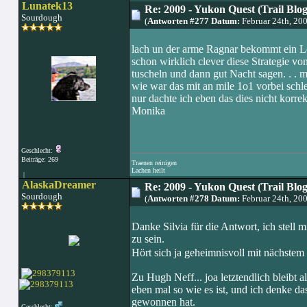
Lunatek13
Re: 2009 - Yukon Quest (Trail Blo
Sourdough
(
Antworten #277 Datum:
Februar 24th, 20
lach un der arme Ragnar bekommt ein Lo
schon wirklich clever diese Strategie von
tuscheln und dann gut Nacht sagen. . . 
wie war das mit an mile 1o1 vorbei schl
nur dachte ich eben das dies nicht korrek
Monika
Geschlecht:
Beiträge: 269
Traenen reinigen
Lachen heilt
|
AlaskaDreamer
Re: 2009 - Yukon Quest (Trail Blo
Sourdough
(
Antworten #278 Datum:
Februar 24th, 20
Danke Silvia für die Antwort, ich stell 
zu sein.
Hört sich ja geheimnisvoll mit nächstem
Zu Hugh Neff... joa letztendlich bleibt a
eben mal so wie es ist, und ich denke das
gewonnen hat.
Geschlecht: