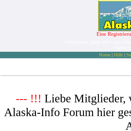
Eine Registrieru
Willkommen,
Gast
. bitte loggen Sie
August 9
Home
|
Hilfe
|
Su
Liebe Mitglieder, 
--- !!!
Alaska-Info Forum hier ges
A