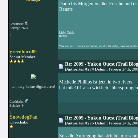
Dann bis Morgen in alter Frische und ei
Renate
Geschlecht:
Beiträge: 2603
Liebe Grüße
|
Renate
Was uns mit Hunden verbindet, ist die Tatsache, dass sie nichts
greenhorn89
Senior Member
Re: 2009 - Yukon Quest (Trail Blo
(
Antworten #274 Datum:
Februar 24th, 20
Michelle Phillips ist jetzt in two rivers
Ich mag keine Signaturen!
hat mile101 also wirklich "übersprunge
Geschlecht:
Beiträge: 44
|
SnowdogFan
Re: 2009 - Yukon Quest (Trail Blo
Cheechako
(
Antworten #275 Datum:
Februar 24th, 20
So - die Aufregung hat sich bei mir sch