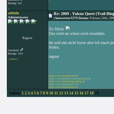
Beiträge: 224
|
admin
Re: 2009 - Yukon Quest (Trail Blo
Administrator
(
Antworten #279 Datum:
Februar 24th, 20
Zu Silvia
Das wird sie schon euch erzaehlen.
Ragnar
ihr seid mir nicht boese aber ich mach j
Seiten.
Geschlecht:
Beiträge: 5354
ragnar
|
WWW
|
https://www.nord-amerika.de
https://www.facebook.com/alaska.info.de
https://www.alaska-dogmushing.de
https://www.yukonquest.info
https://www.iditarod-race.de
Seiten:
1
2
3
4
5
6
7
8
9
10
11
12
13
14
15
16
17
18
19