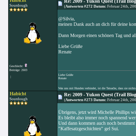
Habicht
Re: 2009 - Yukon Quest (Trail Blo
Sourdough
(
Antworten #272 Datum:
Februar 24th, 20
@Silvia,
meinen Dank auch an dich für deine kom
Dann Morgen einen schönen Tag und alle
Liebe Grüße
Renate
Geschlecht:
Beiträge: 2603
Liebe Grüße
|
Renate
Was uns mit Hunden verbindet, ist die Tatsache, dass sie nichts
Habicht
Re: 2009 - Yukon Quest (Trail Blo
Sourdough
(
Antworten #273 Datum:
Februar 24th, 20
Übrigens, jetzt wird Michelle Phillips wi
Es bleibt also immer noch spannend we
Und dann kommen auch noch bestimmt die
"Kaffesatzgeschichten" gel Sui.