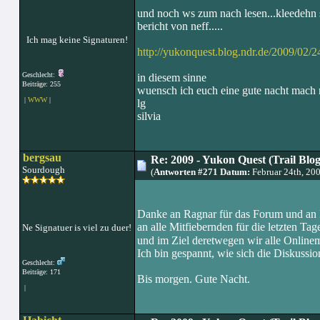
und noch ws zum nach lesen...kleedehn s
bericht von neff.....
Ich mag keine Signaturen!
http://yukonquest.blog.ndr.de/2009/02/24
Geschlecht:
in diesem sinne
Beiträge: 255
wuensch ich euch eine gute nacht mach m
|
WWW
|
lg
silvia
bergsau
Re: 2009 - Yukon Quest (Trail Blo
Sourdough
(
Antworten #271 Datum:
Februar 24th, 20
Danke an Ragnar für das Forum und an Pet
an alle Mitfiebernden für die letzten Ta
Ne Signatuer is viel zu duer!
und im Ziel deretwegen wir alle Onlin
Ich bin gespannt, wie sich die Diskussi
Geschlecht:
Beiträge: 171
Bis morgen. Gute Nacht.
|