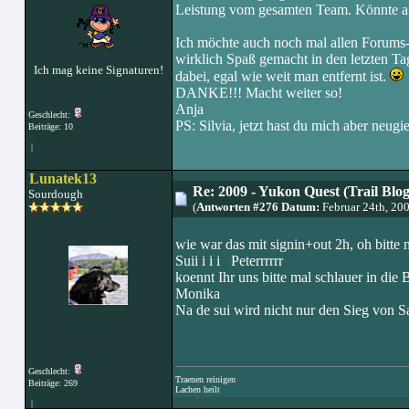
Leistung vom gesamten Team. Könnte al
Ich möchte auch noch mal allen Forums-
wirklich Spaß gemacht in den letzten Tag
Ich mag keine Signaturen!
dabei, egal wie weit man entfernt ist.
DANKE!!! Macht weiter so!
Anja
Geschlecht:
PS: Silvia, jetzt hast du mich aber neugi
Beiträge: 10
|
Lunatek13
Re: 2009 - Yukon Quest (Trail Blo
Sourdough
(
Antworten #276 Datum:
Februar 24th, 20
wie war das mit signin+out 2h, oh bitte n
Suii i i i Peterrrrrr
koennt Ihr uns bitte mal schlauer in die 
Monika
Na de sui wird nicht nur den Sieg von 
Geschlecht:
Traenen reinigen
Beiträge: 269
Lachen heilt
|