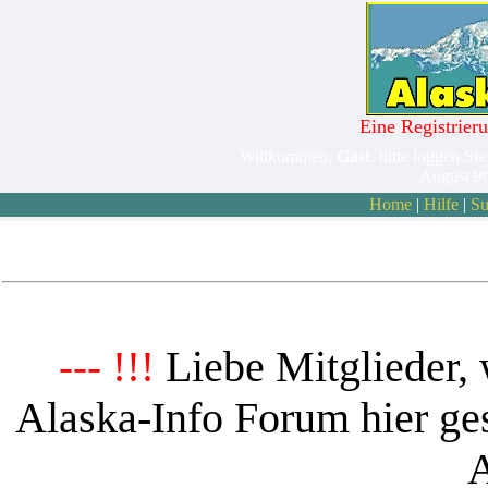
Eine Registrieru
Willkommen,
Gast
. bitte loggen Sie
August 9
Home
|
Hilfe
|
Su
Liebe Mitglieder, 
--- !!!
Alaska-Info Forum hier ges
A