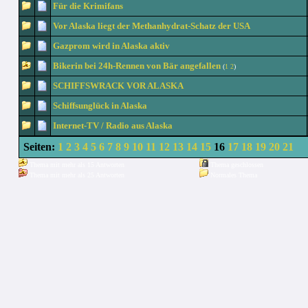
Für die Krimifans
Vor Alaska liegt der Methanhydrat-Schatz der USA
Gazprom wird in Alaska aktiv
Bikerin bei 24h-Rennen von Bär angefallen
(
1
2
)
SCHIFFSWRACK VOR ALASKA
Schiffsunglück in Alaska
Internet-TV / Radio aus Alaska
Seiten:
1
2
3
4
5
6
7
8
9
10
11
12
13
14
15
16
17
18
19
20
21
Thema mit mehr als 15 Antworten
Thema geschlossen
Thema mit mehr als 25 Antworten
Normales Thema