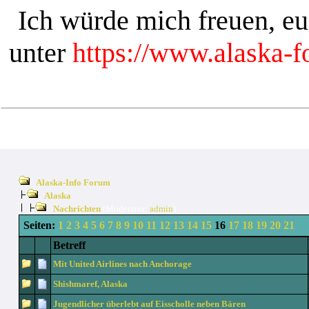
Ich würde mich freuen, e
unter
https://www.alaska-
Alaska-Info Forum
Alaska
Nachrichten
(Moderator:
admin
)
Seiten:
1
2
3
4
5
6
7
8
9
10
11
12
13
14
15
16
17
18
19
20
21
Betreff
Mit United Airlines nach Anchorage
Shishmaref, Alaska
Jugendlicher überlebt auf Eisscholle neben Bären