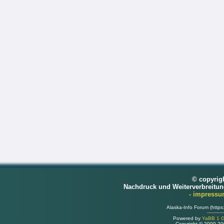
© copyrig
Nachdruck und Weiterverbreitu
- impress
Alaska-Info Forum (https
Powered by
YaBB 1 Go
Copyright © 2000-2