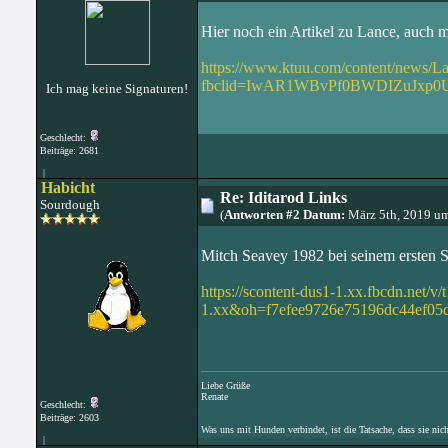
Hier noch ein Artikel zu Lance, auch m
https://www.ktuu.com/content/news/La
fbclid=IwAR1WBvPf0BWDIZuJxp0
Ich mag keine Signaturen!
Geschlecht:
Beiträge: 2681
|
Habicht
Re: Iditarod Links
Sourdough
(
Antworten #2 Datum:
März 5th, 2019 u
Mitch Seavey 1982 bei seinem ersten S
https://scontent-dus1-1.xx.fbcdn.ne
1.xx&oh=f7efee9726e75196dc44ef0
Liebe Grüße
Renate
Geschlecht:
Beiträge: 2603
Was uns mit Hunden verbindet, ist die Tatsache, dass sie nic
|