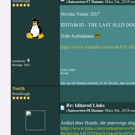
Sourdough
(
Antworten #7 Datum:
März 5th, 2019 u
Nicolas Vanier 2017
IDITAROD - THE LAST SLED DO
Tolle Aufnahmen
https://www.youtube.com/watch?v=
Geschlecht:
Beiträge: 2603
Liebe Grüße
|
Renate
Was uns mit Hunden verbindet, ist die Tatsache, dass sie nic
North
Sourdough
Re: Iditarod Links
(
Antworten #8 Datum:
März 9th, 2019 u
Artikel über Hunde, die unterwegs ab
https://www.ktuu.com/content/news/
fbclid=IwAR2f70YauYj34pdDrvH5