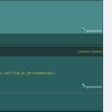
gespeichert
|
Zitieren
|
Ändern
nc_cat=111&_nc_ht=scontent-dus1-
gespeichert