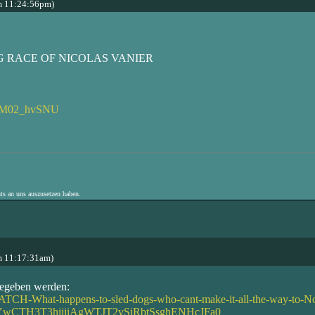
m 11:24:56pm)
G RACE OF NICOLAS VANIER
ekM02_hvSNU
hts an uns auszusetzen haben.
m 11:17:31am)
gegeben werden:
WATCH-What-happens-to-sled-dogs-who-cant-make-it-all-the-way-to-
zYwCTH3T3hiijiAgWTJT2vSjRbtSsghENHcJFa0