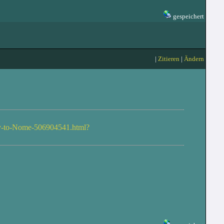
gespeichert
|
Zitieren
|
Ändern
ay-to-Nome-506904541.html?