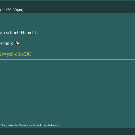
m 11:20:30pm)
m schrieb Habicht :
ntechnik
h?v=ysS-oSix5JQ
s Tier, dass der Mensch nicht denkt! (unbekannt)