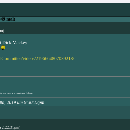
049 mal)
pm)
it Dick Mackey
n
ailCommittee/videos/2196664807039218/
hts an uns auszusetzen haben.
28th, 2019 um 9:30:13pm
m 2:22:31pm)