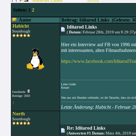
Iditarod Links
(Moderator:
admin
)
Seiten:
1
2
Autor
Beitrag: Iditarod Links
(Gelesen: 3
Habicht
Iditarod Links
Sourdough
(
Datum:
Februar 28th, 2019 um 9:29:37
Hier ein Interview auf FB von 1996 m
mit interessanten, alten Filmaufnahme
https://www.facebook.com/IditarodTr
Liebe Grüße
Renate
Geschlecht:
Beiträge: 2603
Was uns mit Hunden verbindet, ist die Tatsache, dass sie nic
|
Letzte Änderung: Habicht - Februar 
North
Sourdough
Re: Iditarod Links
(
Antworten #1 Datum:
März 4th, 2019 u