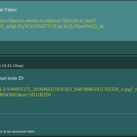
it Video:
nce-Mackey-returns-to-Iditarod-506524141.html?
U1_mJgUrLyN5uTtN5I7VZUqLfe2ZrXkesYeND_sk
m 10:43:10am)
tart beim ID
t/v/t1.0-9/49895335_1816068251830303_848186861921763328_o.jpg?_
5d8945692&oe=5D11B2F0
hts an uns auszusetzen haben.