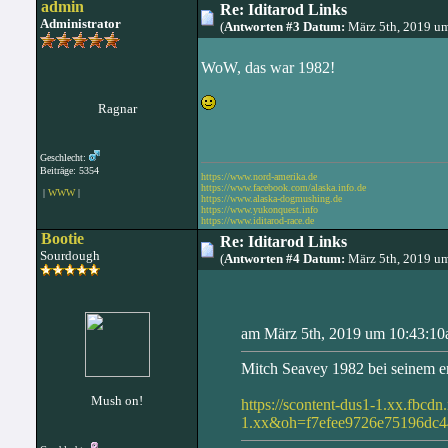
admin
Re: Iditarod Links
Administrator
(
Antworten #3 Datum:
März 5th, 2019 u
WoW, das war 1982!
Ragnar
Geschlecht:
Beiträge: 5354
https://www.nord-amerika.de
https://www.facebook.com/alaska.info.de
|
WWW
|
https://www.alaska-dogmushing.de
https://www.yukonquest.info
https://www.iditarod-race.de
Bootie
Re: Iditarod Links
Sourdough
(
Antworten #4 Datum:
März 5th, 2019 u
am März 5th, 2019 um 10:43:10a
Mitch Seavey 1982 bei seinem er
Mush on!
https://scontent-dus1-1.xx.fb
1.xx&oh=f7efee9726e75196dc