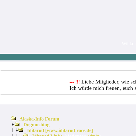
Willk
Liebe Mitglieder, wie sc
--- !!!
Ich würde mich freuen, euch 
Alaska-Info Forum
Dogmushing
Iditarod [www.iditarod-race.de]