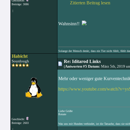
Geschlecht:
Zitierten Beitrag lesen
Beiträge: 3086
|
Wahnsinn!!
Solange der Mensch denkt, dass ein Tier nicht fühlt, fühlt da
Habicht
Sourdough
Re: Iditarod Links
(
Antworten #5 Datum:
März 5th, 2019 u
Mehr oder weniger gute Kurventechn
https://www.youtube.com/watch?v=ys
Liebe Grüße
Renate
Geschlecht:
Beiträge: 2603
Was uns mit Hunden verbindet, ist die Tatsache, dass sie nic
|