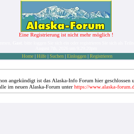
Eine Registrierung ist nicht mehr möglich !
ommen,
Gast
. bitte loggen Sie sich ein oder registrieren Sie sich als Teil
August 7th, 2026 um 9:29:20pm
Home
|
Hilfe
|
Suchen
|
Einloggen
|
Registrieren
hon angekündigt ist das Alaska-Info Forum hier geschlossen u
alle im neuen Alaska-Forum unter
https://www.alaska-forum.