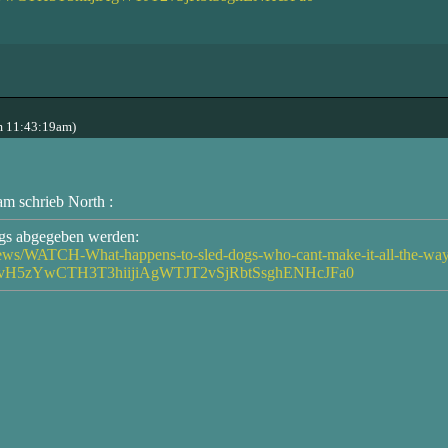
m 11:43:19am)
m schrieb North :
egs abgegeben werden:
news/WATCH-What-happens-to-sled-dogs-who-cant-make-it-all-the-w
rvH5zYwCTH3T3hiijiAgWTJT2vSjRbtSsghENHcJFa0