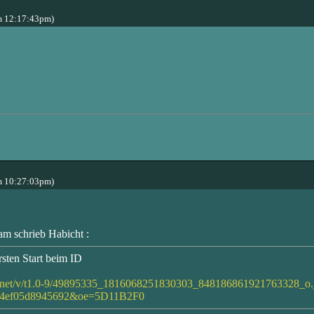
m 12:17:43pm)
m 10:27:03pm)
m schrieb Habicht :
sten Start beim ID
cdn.net/v/t1.0-9/49895335_1816068251830303_848186861921763328_o
44ef05d8945692&oe=5D11B2F0