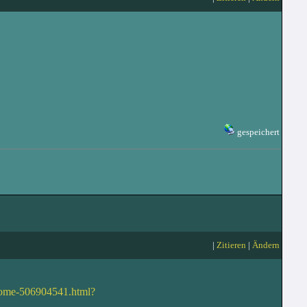
gespeichert
|
Zitieren
|
Ändern
Nome-506904541.html?