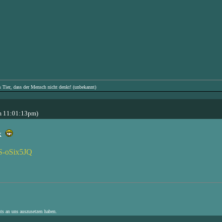
s Tier, dass der Mensch nicht denkt! (unbekannt)
m 11:01:13pm)
ik
S-oSix5JQ
hts an uns auszusetzen haben.