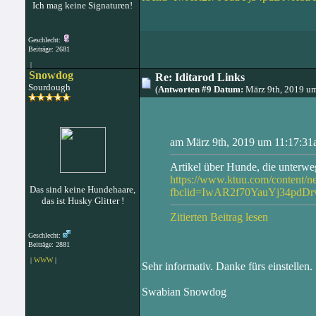
Ich mag keine Signaturen!
Geschlecht:
Beiträge: 2681
|
Snowdog
Re: Iditarod Links
Sourdough
(
Antworten #9 Datum:
März 9th, 2019 u
am März 9th, 2019 um 11:17:31a
Artikel über Hunde, die unterw
https://www.ktuu.com/content/
Das sind keine Hundehaare,
fbclid=IwAR2f70YauYj34pdD
das ist Husky Glitter !
Zitierten Beitrag lesen
Geschlecht:
Beiträge: 2881
|
WWW
|
Sehr informativ. Danke fürs einstellen.
Swabian Snowdog