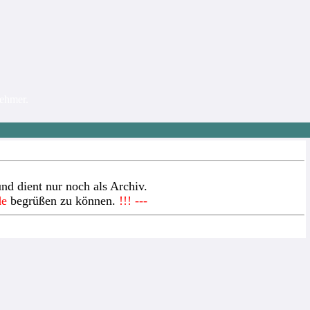
nehmer.
nd dient nur noch als Archiv.
de
begrüßen zu können.
!!! ---