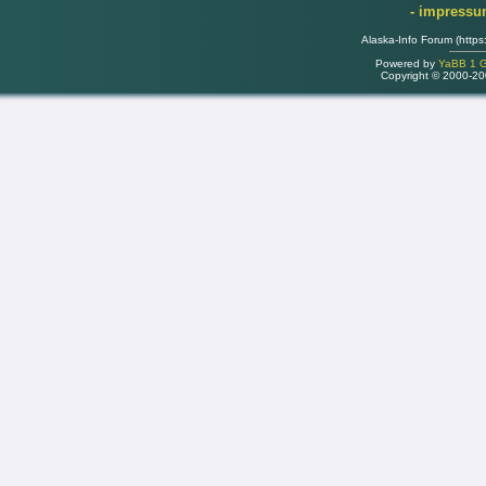
- impress
Alaska-Info Forum (https
Powered by
YaBB 1 Go
Copyright © 2000-2