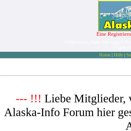
Eine Registrieru
Willkommen,
Gast
. bitte loggen Sie
August 6
Home
|
Hilfe
|
Su
Liebe Mitglieder, 
--- !!!
Alaska-Info Forum hier ges
A