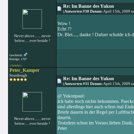
Re: Im Banne des Yukon
(
Antworten #30 Datum:
April 15th, 2009 
Wow !
Echt ??
Dr. Blei...., danke ! Dafuer schulde ich 
Never above....... never
below..... ever beside !
Geschlecht:
Beiträge: 1707
|
WWW
|
Peter_Kamper
Sourdough
Re: Im Banne des Yukon
(
Antworten #31 Datum:
April 15th, 2009 
@ Yukonpaul:
Ich habe noch nichts bekommen. Paeckc
sind allerdings hier auch schon mal En
Briefe dauern in der Regel per Luftfrac
dauern.
Never above....... never
Trotzdem schon im Voraus lieben Dank,
below..... ever beside !
Peter