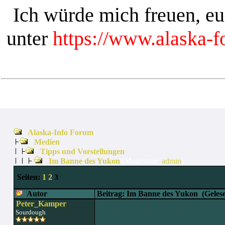
Ich würde mich freuen, e
unter
https://www.alaska-
Alaska-Info Forum
Medien
Tipps und Vorstellungen
Im Banne des Yukon
(Moderator:
admin
)
Seiten:
1
2
3
Autor
Beitrag: Im Banne des Yukon
(Gelese
Peter_Kamper
Sourdough