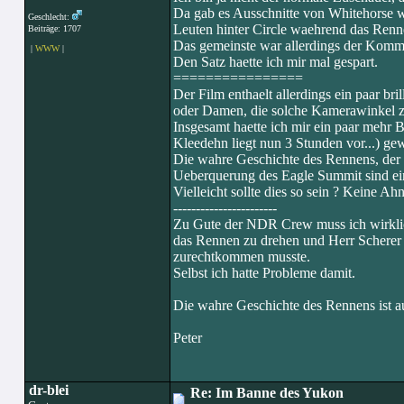
Da gab es Ausschnitte von Whitehorse w
Geschlecht:
Leuten hinter Circle waehrend das Renne
Beiträge: 1707
Das gemeinste war allerdings der Komme
|
WWW
|
Den Satz haette ich mir mal gespart.
================
Der Film enthaelt allerdings ein paar b
oder Damen, die solche Kamerawinkel zu
Insgesamt haette ich mir ein paar mehr
Kleedehn liegt nun 3 Stunden vor...) g
Die wahre Geschichte des Rennens, der 
Ueberquerung des Eagle Summit sind ein
Vielleicht sollte dies so sein ? Keine Ah
-----------------------
Zu Gute der NDR Crew muss ich wirklich
das Rennen zu drehen und Herr Scherer
zurechtkommen musste.
Selbst ich hatte Probleme damit.
Die wahre Geschichte des Rennens ist au
Peter
dr-blei
Re: Im Banne des Yukon