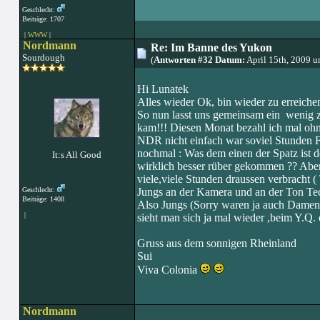
Geschlecht:
Beiträge: 1707
|
WWW
|
Nordmann
Re: Im Banne des Yukon
Sourdough
(
Antworten #32 Datum:
April 15th, 2009 
Hi Lunatek
Alles wieder Ok, bin wieder zu erreichen
So nun lasst uns gemeinsam ein wenig z
kam!!! Diesen Monat bezahl ich mal ohn
NDR nicht einfach war soviel Stunden Fi
nochmal : Was dem einen der Spatz ist d
It:s All Good
wirklich besser rüber gekommen ?? Aber 
viele,viele Stunden draussen verbracht 
Geschlecht:
Jungs an der Kamera und an der Ton Tec
Beiträge: 1408
Also Jungs (Sorry waren ja auch Damen d
|
sieht man sich ja mal wieder ,beim Y.Q.
Gruss aus dem sonnigen Rheinland
Sui
Viva Colonia
Nordmann