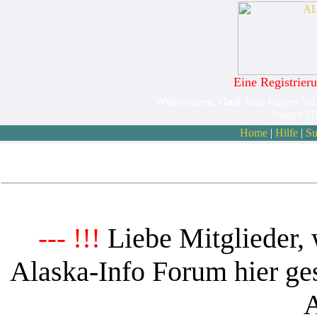
Eine Registrieru
Willkommen,
Gast
. bitte loggen Sie
August 10
Home
|
Hilfe
|
Su
Liebe Mitglieder, 
--- !!!
Alaska-Info Forum hier ges
A