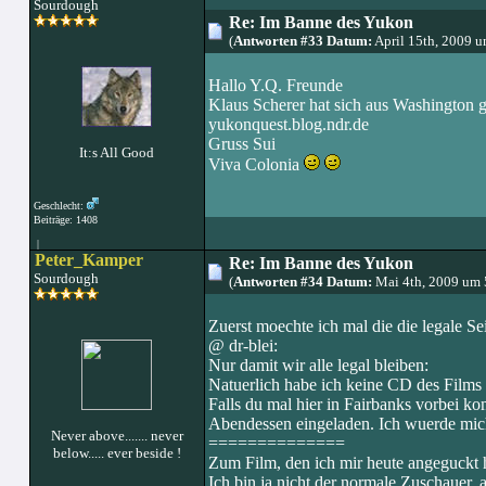
Sourdough
Re: Im Banne des Yukon
(
Antworten #33 Datum:
April 15th, 2009 
Hallo Y.Q. Freunde
Klaus Scherer hat sich aus Washington 
yukonquest.blog.ndr.de
Gruss Sui
It:s All Good
Viva Colonia
Geschlecht:
Beiträge: 1408
|
Peter_Kamper
Re: Im Banne des Yukon
Sourdough
(
Antworten #34 Datum:
Mai 4th, 2009 um 
Zuerst moechte ich mal die die legale Se
@ dr-blei:
Nur damit wir alle legal bleiben:
Natuerlich habe ich keine CD des Films 
Falls du mal hier in Fairbanks vorbei k
Abendessen eingeladen. Ich wuerde mic
Never above....... never
==============
below..... ever beside !
Zum Film, den ich mir heute angeguckt 
Ich bin ja nicht der normale Zuschauer, a