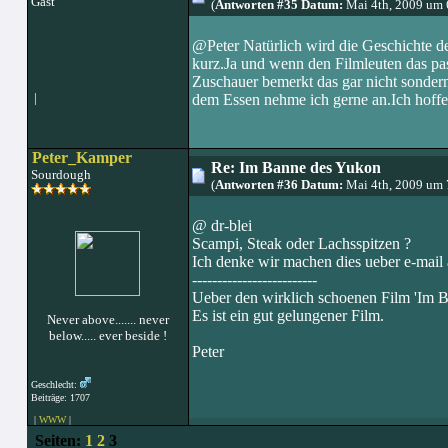
Gast
(
Antworten #35 Datum:
Mai 4th, 2009 um 
@Peter Natürlich wird die Geschichte de
kurz.Ja und wenn den Filmleuten das pas
Zuschauer bemerkt das gar nicht sondern
|
dem Essen nehme ich gerne an.Ich hoffe 
Peter_Kamper
Re: Im Banne des Yukon
Sourdough
(
Antworten #36 Datum:
Mai 4th, 2009 um 
@ dr-blei
Scampi, Steak oder Lachsspitzen ?
Ich denke wir machen dies ueber e-mail 
-------------------------
Ueber den wirklich schoenen Film 'Im Ba
Es ist ein gut gelungener Film.
Never above....... never
below..... ever beside !
Peter
Geschlecht:
Beiträge: 1707
|
WWW
|
Seiten:
1
2
3