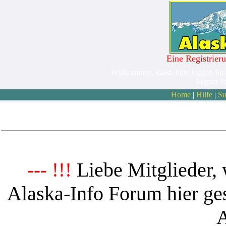
Eine Registrieru
Willkommen,
Gast
. bitte loggen Sie
August 9
Home
|
Hilfe
|
Su
Liebe Mitglieder, 
--- !!!
Alaska-Info Forum hier ges
A