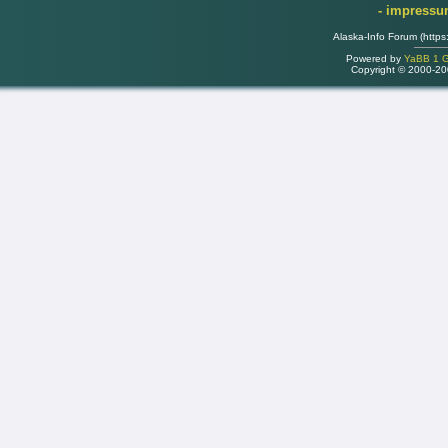
- impress
Alaska-Info Forum (https
Powered by
YaBB 1 Go
Copyright © 2000-2