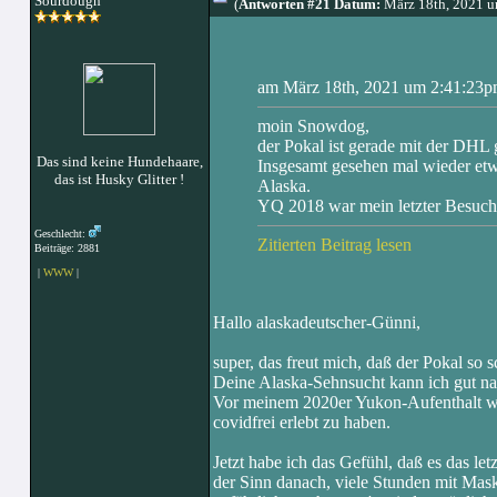
Sourdough
(
Antworten #21 Datum:
März 18th, 2021 
am März 18th, 2021 um 2:41:23pm
moin Snowdog,
der Pokal ist gerade mit der DHL
Das sind keine Hundehaare,
Insgesamt gesehen mal wieder etwas
das ist Husky Glitter !
Alaska.
YQ 2018 war mein letzter Besuch
Geschlecht:
Zitierten Beitrag lesen
Beiträge: 2881
|
WWW
|
Hallo alaskadeutscher-Günni,
super, das freut mich, daß der Pokal so sc
Deine Alaska-Sehnsucht kann ich gut na
Vor meinem 2020er Yukon-Aufenthalt war
covidfrei erlebt zu haben.
Jetzt habe ich das Gefühl, daß es das let
der Sinn danach, viele Stunden mit Mask