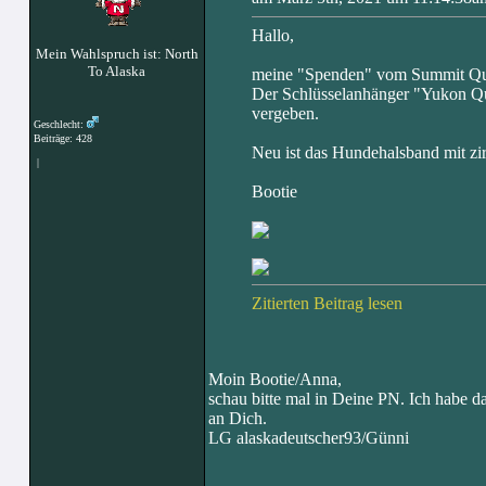
Hallo,
Mein Wahlspruch ist: North
To Alaska
meine "Spenden" vom Summit Que
Der Schlüsselanhänger "Yukon Que
vergeben.
Geschlecht:
Beiträge: 428
Neu ist das Hundehalsband mit zi
|
Bootie
Zitierten Beitrag lesen
Moin Bootie/Anna,
schau bitte mal in Deine PN. Ich habe d
an Dich.
LG alaskadeutscher93/Günni