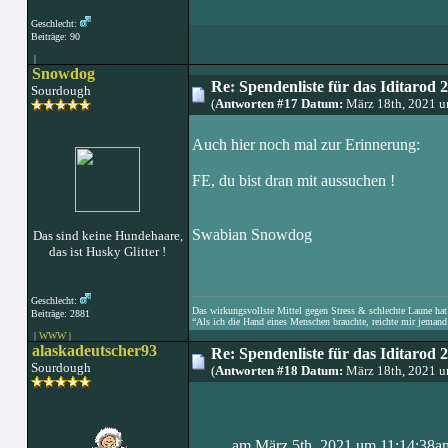
Geschlecht:
Beiträge: 90
|
Snowdog
Re: Spendenliste für das Iditarod 
Sourdough
(
Antworten #17 Datum:
März 18th, 2021 u
Auch hier noch mal zur Erinnerung:
FE, du bist dran mit aussuchen !
Swabian Snowdog
Das sind keine Hundehaare,
das ist Husky Glitter !
Geschlecht:
Das wirkungsvollste Mittel gegen Stress & schlechte Laune hat e
Beiträge: 2881
“Als ich die Hand eines Menschen brauchte, reichte mir jemand 
|
WWW
|
alaskadeutscher93
Re: Spendenliste für das Iditarod 
Sourdough
(
Antworten #18 Datum:
März 18th, 2021 u
am März 5th, 2021 um 11:14:38am