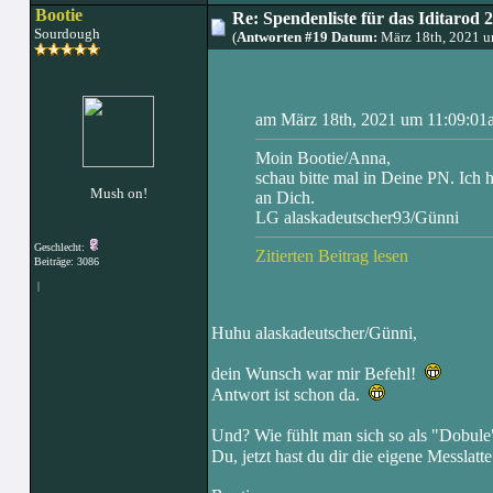
Bootie
Re: Spendenliste für das Iditarod 
Sourdough
(
Antworten #19 Datum:
März 18th, 2021 u
am März 18th, 2021 um 11:09:01a
Moin Bootie/Anna,
schau bitte mal in Deine PN. Ich 
Mush on!
an Dich.
LG alaskadeutscher93/Günni
Geschlecht:
Zitierten Beitrag lesen
Beiträge: 3086
|
Huhu alaskadeutscher/Günni,
dein Wunsch war mir Befehl!
Antwort ist schon da.
Und? Wie fühlt man sich so als "Dobu
Du, jetzt hast du dir die eigene Messlatte