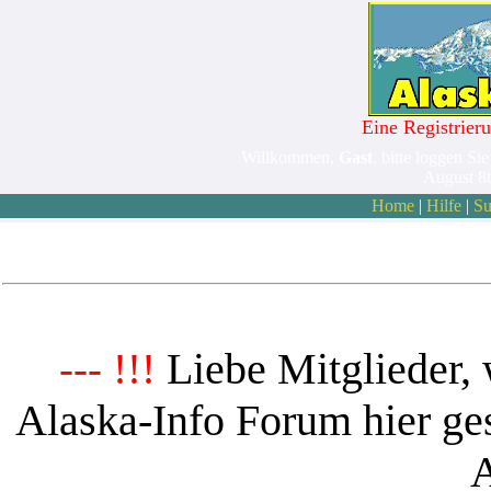
Eine Registrieru
Willkommen,
Gast
. bitte loggen Sie
August 8
Home
|
Hilfe
|
Su
Liebe Mitglieder, 
--- !!!
Alaska-Info Forum hier ges
A