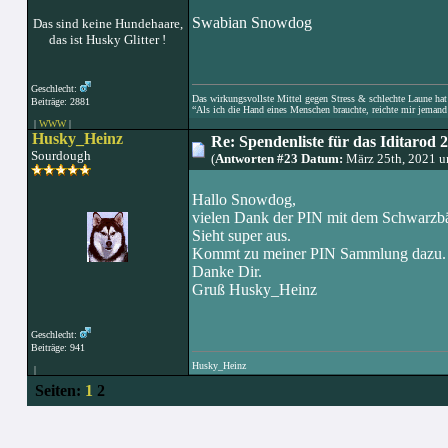
Swabian Snowdog
Das sind keine Hundehaare,
das ist Husky Glitter !
Geschlecht:
Das wirkungsvollste Mittel gegen Stress & schlechte Laune hat e
Beiträge: 2881
“Als ich die Hand eines Menschen brauchte, reichte mir jemand 
|
WWW
|
Husky_Heinz
Re: Spendenliste für das Iditarod 
Sourdough
(
Antworten #23 Datum:
März 25th, 2021 u
Hallo Snowdog,
vielen Dank der PIN mit dem Schwarzbä
Sieht super aus.
Kommt zu meiner PIN Sammlung dazu.
Danke Dir.
Gruß Husky_Heinz
Geschlecht:
Beiträge: 941
Husky_Heinz
|
Seiten:
1
2