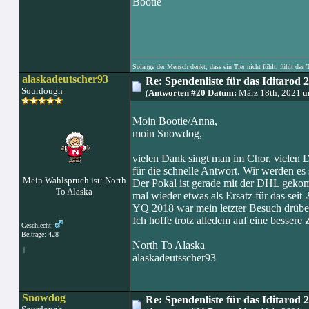
Bootie
Solange der Mensch denkt, dass ein Tier nicht fühlt, fühlt das 
alaskadeutscher93
Re: Spendenliste für das Iditarod 
Sourdough
(
Antworten #20 Datum:
März 18th, 2021 
Moin Bootie/Anna,
moin Snowdog,
vielen Dank singt man im Chor, vielen D
für die schnelle Antwort. Wir werden es
Mein Wahlspruch ist: North
Der Pokal ist gerade mit der DHL gekom
To Alaska
mal wieder etwas als Ersatz für das seit
YQ 2018 war mein letzter Besuch drübe
Ich hoffe trotz alledem auf eine bessere 
Geschlecht:
Beiträge: 428
North To Alaska
|
alaskadeutsscher93
Snowdog
Re: Spendenliste für das Iditarod 