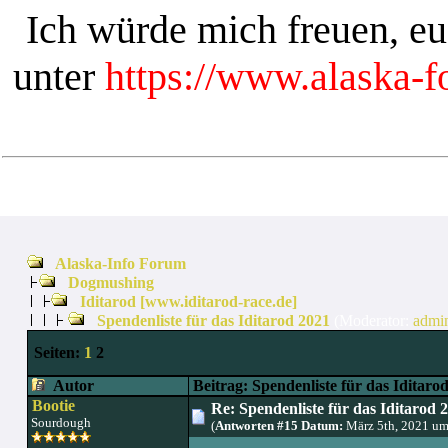
Ich würde mich freuen, e
unter
https://www.alaska-
Alaska-Info Forum
Dogmushing
Iditarod [www.iditarod-race.de]
Spendenliste für das Iditarod 2021
(Moderator:
admi
Seiten:
1
2
Autor
Beitrag: Spendenliste für das Iditaro
Bootie
Re: Spendenliste für das Iditarod 
Sourdough
(
Antworten #15 Datum:
März 5th, 2021 um