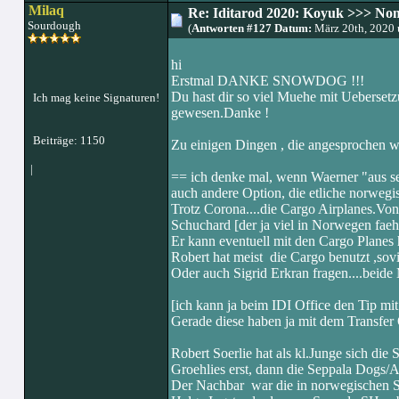
Milaq
Re: Iditarod 2020: Koyuk >>> No
Sourdough
(
Antworten #127 Datum:
März 20th, 2020
hi
Erstmal DANKE SNOWDOG !!!
Du hast dir so viel Muehe mit Uebersetz
Ich mag keine Signaturen!
gewesen.Danke !
Beiträge: 1150
Zu einigen Dingen , die angesprochen w
|
== ich denke mal, wenn Waerner "aus se
auch andere Option, die etliche norwe
Trotz Corona....die Cargo Airplanes.Von
Schuchard [der ja viel in Norwegen faehr
Er kann eventuell mit den Cargo Planes h
Robert hat meist die Cargo benutzt ,sovi
Oder auch Sigrid Erkran fragen....beide 
[ich kann ja beim IDI Office den Tip mit
Gerade diese haben ja mit dem Transfer 
Robert Soerlie hat als kl.Junge sich die
Groehlies erst, dann die Seppala Dogs/A
Der Nachbar war die in norwegischen 