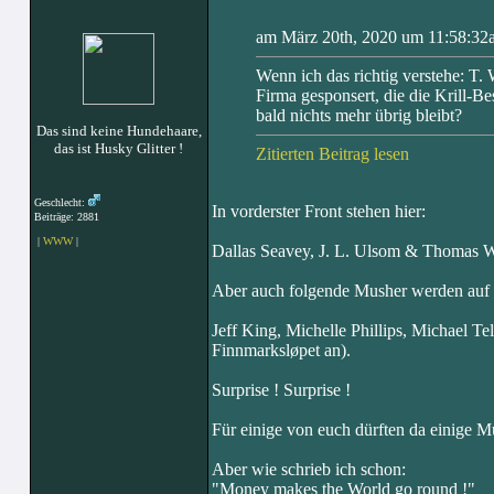
am März 20th, 2020 um 11:58:32a
Wenn ich das richtig verstehe: T
Firma gesponsert, die die Krill-B
bald nichts mehr übrig bleibt?
Das sind keine Hundehaare,
das ist Husky Glitter !
Zitierten Beitrag lesen
Geschlecht:
In vorderster Front stehen hier:
Beiträge: 2881
|
WWW
|
Dallas Seavey, J. L. Ulsom & Thomas 
Aber auch folgende Musher werden auf
Jeff King, Michelle Phillips, Michael Te
Finnmarksløpet an).
Surprise ! Surprise !
Für einige von euch dürften da einige Mu
Aber wie schrieb ich schon:
"Money makes the World go round !"