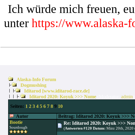
Ich würde mich freuen, e
unter
https://www.alaska-
Alaska-Info Forum
Dogmushing
Iditarod [www.iditarod-race.de]
Iditarod 2020: Koyuk >>> Nome
(Moderator:
admin
)
Seiten:
1
2
3
4
5
6
7
8
9
10
Autor
Beitrag: Iditarod 2020: Koyuk >>> 
Bootie
Re: Iditarod 2020: Koyuk >>> No
Sourdough
(
Antworten #120 Datum:
März 20th, 2020