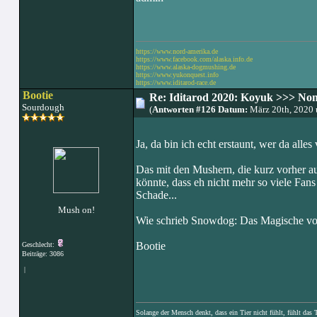
https://www.nord-amerika.de
https://www.facebook.com/alaska.info.de
https://www.alaska-dogmushing.de
https://www.yukonquest.info
https://www.iditarod-race.de
Bootie
Re: Iditarod 2020: Koyuk >>> No
Sourdough
(
Antworten #126 Datum:
März 20th, 2020
Ja, da bin ich echt erstaunt, wer da alle
Das mit den Mushern, die kurz vorher au
könnte, dass eh nicht mehr so viele Fan
Schade...
Mush on!
Wie schrieb Snowdog: Das Magische vom
Bootie
Geschlecht:
Beiträge: 3086
|
Solange der Mensch denkt, dass ein Tier nicht fühlt, fühlt das 