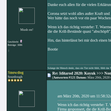
Danke euch allen für die vielen Erkläru
Corona setzt wohl alles außer Kraft und b
Wer hätte das noch vor ein paar Wochen
Wenn ich das richtig verstehe: T. Waer
Mush on!
die die Krill-Bestände quasi "abschöpft
Hm, das hinterlässt bei mir doch einen b
Geschlecht:
Beiträge: 3086
Bootie
|
Solange der Mensch denkt, dass ein Tier nicht fühlt, fühlt das 
Snowdog
Re: Iditarod 2020: Koyuk >>> No
Sourdough
(
Antworten #121 Datum:
März 20th, 2020
am März 20th, 2020 um 11:58:32a
Wenn ich das richtig verstehe: T
Firma gesponsert, die die Krill-B