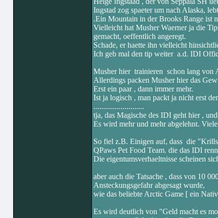
Helge Ingstaad , der von Seppala SH u
Ingstad zog spaeter um nach Alaska, leb
.Ein Mountain in der Brooks Range ist 
Vielleicht hat Musher Waerner ja die Ti
gemacht, oeffentlich angeregt.
Schade, er haette ihn vielleicht hinsichtl
Ich geb mal den tip weiter a.d. IDI Offic
Musher hier trainieren schon lang von 
Allerdings packen Musher hier das Gewic
Erst ein paar , dann immer mehr.
Ist ja logisch , man packt ja nicht erst
..........................
tja, das Magische des IDI geht hier , und
Es wird mehr und mehr abgelehnt. Vieles
So fiel z.B. Einigen auf, dass die "Kri
QPaws Pet Food Team. die das IDI renn
Die eigentumsverhaeltnisse scheinen sich
aber auch die Tatsache , dass von 10 
Ansteckungsgefahr abgesagt wurde,
wie das beliebte Arctic Game [ ein Native
Es wird deutlich von "Geld macht es mo