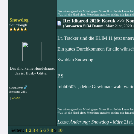
Das wirkungsvollste Mittel gegen Stress & schlechte Laune hat e
“Als ich die Hand eines Menschen brauchte, reichte mir jemand 
Snowdog
Re: Iditarod 2020: Koyuk >>> No
Sourdough
(
Antworten #134 Datum:
März 21st, 2020 
Lt. Tracker sind die ELIM 11 jetzt unter
Ein gutes Durchkommen für alle wünsch
Swabian Snowdog
Das sind keine Hundehaare,
das ist Husky Glitter !
P.S.
robb0505 , deine Gewinnauswahl wartet
Geschlecht:
Beiträge: 2881
|
WWW
|
Das wirkungsvollste Mittel gegen Stress & schlechte Laune hat e
“Als ich die Hand eines Menschen brauchte, reichte mir jemand 
Letzte Änderung: Snowdog - März 21st
Seiten:
1
2
3
4
5
6
7
8
9
10