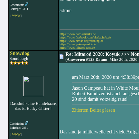
Geschlecht:
Beiträge: 5354
admin
|
WWW
|
https://www.nord-amerika.de
https://www.facebook.com/alaska.info.de
https://www.alaska-dogmushing.de
https://www.yukonquest.info
https://www.iditarod-race.de
Snowdog
Re: Iditarod 2020: Koyuk >>> No
Sourdough
(
Antworten #123 Datum:
März 20th, 2020
am März 20th, 2020 um 4:38:39pm
Jason Campeau hat in White Mount
Robert Bundtzen ist auch ausgesc
20 sind damit vorzeitig raus!
Das sind keine Hundehaare,
das ist Husky Glitter !
Zitierten Beitrag lesen
Geschlecht:
Beiträge: 2881
Das sind ja mittlerweile echt viele Aufg
|
WWW
|