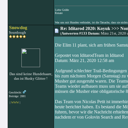
Liebe Grüße
Renate
Was uns mit Hunden verbindet, ist die Tatsache, dass sie nichts
Snowdog
Re: Iditarod 2020: Koyuk >>> No
Sourdough
(
Antworten #133 Datum:
März 21st, 2020 
Die Elim 11 plant, sich am frühen Sam
Gepostet von IditarodTeam in Iditarod
Datum: März 21, 2020 12:58 am
Aufgrund schlechter Trail-Bedingungen 
Das sind keine Hundehaare,
bis zum nächsten Morgen (Samstag) zu 
das ist Husky Glitter !
Musher gut ausgeruht waren. Die Teams 
Teams wieder aufbauen muss um sie auf 
müssen die Musher eine obligatorische 
Geschlecht:
Beiträge: 2881
Das Team von Nicolas Petit ist immerhi
|
WWW
|
heute berichtet haben. Es bestand die M
fuhren, bevor wir die Nachricht erhielte
nachdem er von Golovin Search and Re