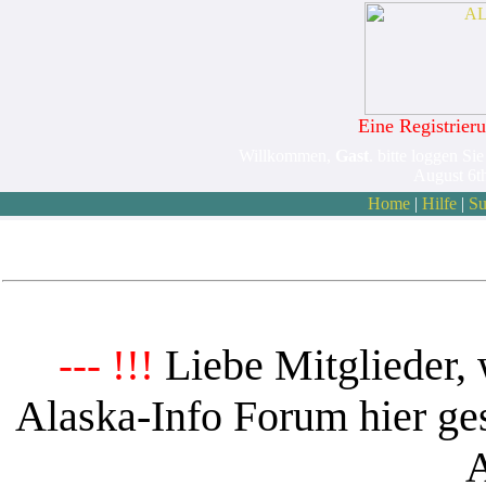
Eine Registrieru
Willkommen,
Gast
. bitte loggen Sie
August 6t
Home
|
Hilfe
|
Su
Liebe Mitglieder, 
--- !!!
Alaska-Info Forum hier ges
A