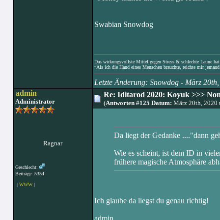
Swabian Snowdog
Das wirkungsvollste Mittel gegen Stress & schlechte Laune hat e
“Als ich die Hand eines Menschen brauchte, reichte mir jemand 
Letzte Änderung: Snowdog - März 20th
admin
Re: Iditarod 2020: Koyuk >>> No
Administrator
(
Antworten #125 Datum:
März 20th, 2020
Da liegt der Gedanke ...."dann ge
Ragnar
Wie es scheint, ist dem ID in viel
frühere magische Atmosphäre ab
Geschlecht:
Beiträge: 5354
|
WWW
|
Ich glaube da liegst du genau richtig!
admin