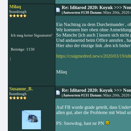
Milaq
Re: Iditarod 2020: Koyuk >>> No
Sourdough
(
Antworten #130 Datum:
März 20th, 2020
Ein Nachtrag zu dem Durcheinander , ob 
Wir koennen hier oben ohne Anmeldung 
So Manche [ich auch ] lassen sich nicht 
Ich mag keine Signaturen!
Und andauernd beim Office anrufen , ha
Hier also der einzige link ,den ich bisher 
Beiträge: 1150
https://craigmedred.news/2020/03/19/idit
|
Milaq
Susanne_B.
Re: Iditarod 2020: Koyuk >>> No
Sourdough
(
Antworten #131 Datum:
März 20th, 2020
Auf FB wurde grade geteilt, dass Unde
allen gut, aber die Probleme mit Wind u
PS: Snowdog, hast ne PN