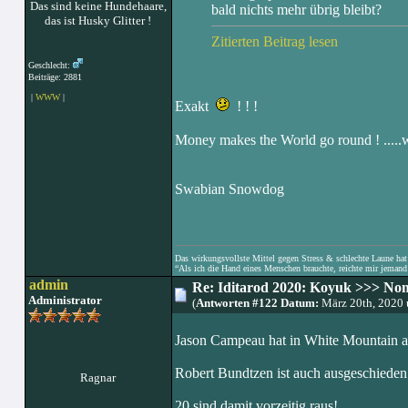
Das sind keine Hundehaare,
bald nichts mehr übrig bleibt?
das ist Husky Glitter !
Zitierten Beitrag lesen
Geschlecht:
Beiträge: 2881
|
WWW
|
Exakt
! ! !
Money makes the World go round ! .....
Swabian Snowdog
Das wirkungsvollste Mittel gegen Stress & schlechte Laune hat e
“Als ich die Hand eines Menschen brauchte, reichte mir jemand 
admin
Re: Iditarod 2020: Koyuk >>> No
Administrator
(
Antworten #122 Datum:
März 20th, 2020
Jason Campeau hat in White Mountain au
Robert Bundtzen ist auch ausgeschieden
Ragnar
20 sind damit vorzeitig raus!