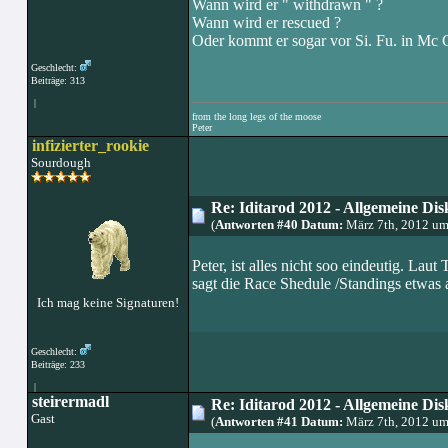
Wann wird er " withdrawn " ?
Wann wird er rescued ?
Oder kommt er sogar vor Si. Fu. in Mc 
Geschlecht:
Beiträge: 313
|
from the long legs of the moose
Peter
infizierter_rookie
Sourdough
Re: Iditarod 2012 - Allgemeine Dis
(
Antworten #40 Datum:
März 7th, 2012 um
Peter, ist alles nicht soo eindeutig. Lau
sagt die Race Shedule /Standings etwas
Ich mag keine Signaturen!
Geschlecht:
Beiträge: 233
|
steirermadl
Re: Iditarod 2012 - Allgemeine Dis
Gast
(
Antworten #41 Datum:
März 7th, 2012 um