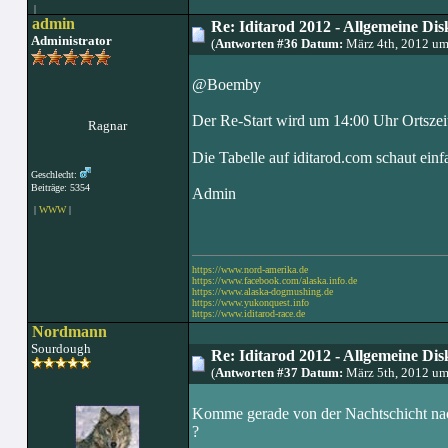
|
admin
Re: Iditarod 2012 - Allgemeine Dis
Administrator
(
Antworten #36 Datum:
März 4th, 2012 um
@Boemby
Der Re-Start wird um 14:00 Uhr Ortszeit 
Ragnar
Die Tabelle auf iditarod.com schaut ein
Geschlecht:
Beiträge: 5354
Admin
|
WWW
|
https://www.nord-amerika.de
https://www.facebook.com/alaska.info.de
https://www.alaska-dogmushing.de
https://www.yukonquest.info
https://www.iditarod-race.de
Nordmann
Sourdough
Re: Iditarod 2012 - Allgemeine Dis
(
Antworten #37 Datum:
März 5th, 2012 um
Komme gerade von der Nachtschicht nac
?