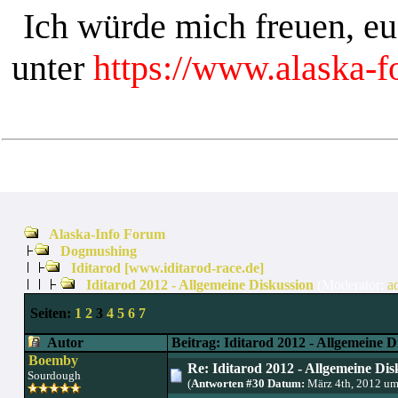
Ich würde mich freuen, e
unter
https://www.alaska-
Alaska-Info Forum
Dogmushing
Iditarod [www.iditarod-race.de]
Iditarod 2012 - Allgemeine Diskussion
(Moderator:
a
Seiten:
1
2
3
4
5
6
7
Autor
Beitrag: Iditarod 2012 - Allgemeine D
Boemby
Re: Iditarod 2012 - Allgemeine Dis
Sourdough
(
Antworten #30 Datum:
März 4th, 2012 um