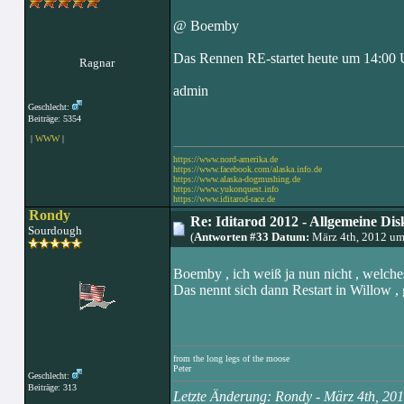
@ Boemby
Das Rennen RE-startet heute um 14:00 Uhr
Ragnar
admin
Geschlecht:
Beiträge: 5354
|
WWW
|
https://www.nord-amerika.de
https://www.facebook.com/alaska.info.de
https://www.alaska-dogmushing.de
https://www.yukonquest.info
https://www.iditarod-race.de
Rondy
Re: Iditarod 2012 - Allgemeine Dis
Sourdough
(
Antworten #33 Datum:
März 4th, 2012 um
Boemby , ich weiß ja nun nicht , welches 
Das nennt sich dann Restart in Willow ,
from the long legs of the moose
Peter
Geschlecht:
Beiträge: 313
Letzte Änderung: Rondy - März 4th, 2