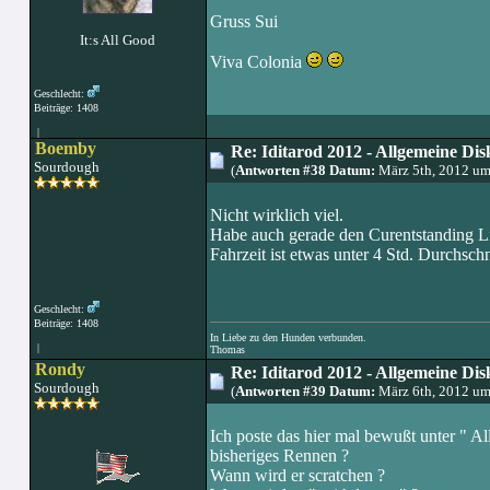
Gruss Sui
It:s All Good
Viva Colonia
Geschlecht:
Beiträge: 1408
|
Boemby
Re: Iditarod 2012 - Allgemeine Dis
Sourdough
(
Antworten #38 Datum:
März 5th, 2012 um
Nicht wirklich viel.
Habe auch gerade den Curentstanding Li
Fahrzeit ist etwas unter 4 Std. Durchsc
Geschlecht:
Beiträge: 1408
In Liebe zu den Hunden verbunden.
|
Thomas
Rondy
Re: Iditarod 2012 - Allgemeine Dis
Sourdough
(
Antworten #39 Datum:
März 6th, 2012 u
Ich poste das hier mal bewußt unter " A
bisheriges Rennen ?
Wann wird er scratchen ?