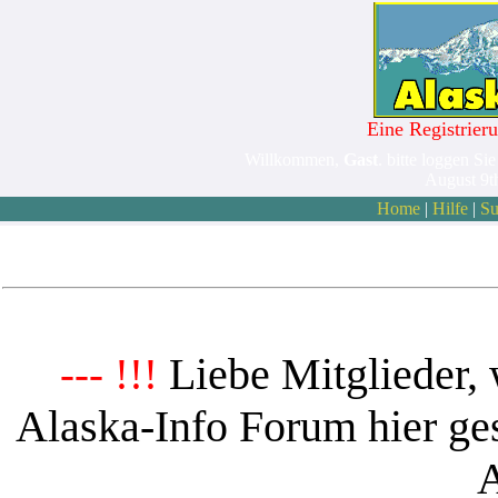
Eine Registrieru
Willkommen,
Gast
. bitte loggen Sie
August 9t
Home
|
Hilfe
|
Su
Liebe Mitglieder, 
--- !!!
Alaska-Info Forum hier ges
A