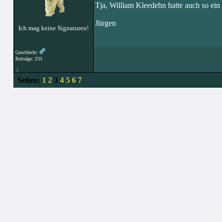
Tja, William Kleedehn hatte auch so ein
Jürgen
Ich mag keine Signaturen!
Geschlecht:
Beiträge: 233
|
Seiten:
1
2
3
4
5
6
7