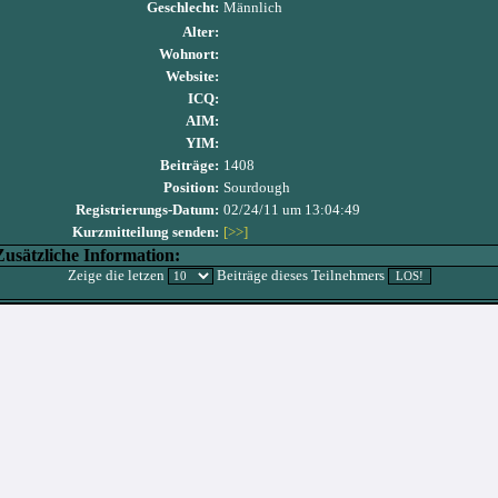
Geschlecht:
Männlich
Alter:
Wohnort:
Website:
ICQ:
AIM:
YIM:
Beiträge:
1408
Position:
Sourdough
Registrierungs-Datum:
02/24/11 um 13:04:49
Kurzmitteilung senden:
[>>]
Zusätzliche Information:
Zeige die letzen
Beiträge dieses Teilnehmers