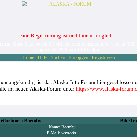
Eine Registrierung ist nicht mehr möglich !
ommen,
Gast
. bitte loggen Sie sich ein oder registrieren Sie sich als Teil
August 7th, 2026 um 10:13:24pm
Home
|
Hilfe
|
Suchen
|
Einloggen
|
Registrieren
hon angekündigt ist das Alaska-Info Forum hier geschlossen u
alle im neuen Alaska-Forum unter
https://www.alaska-forum.
Teilnehmer: Boemby
Bild/Te
Name:
Boemby
E-Mail:
versteckt