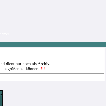
nehmer.
nd dient nur noch als Archiv.
de
begrüßen zu können.
!!! ---
xt