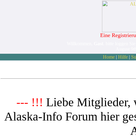
Eine Registrieru
Willkommen,
Gast
. bitte loggen Sie
August 9t
Home
|
Hilfe
|
Su
Liebe Mitglieder, 
--- !!!
Alaska-Info Forum hier ges
A