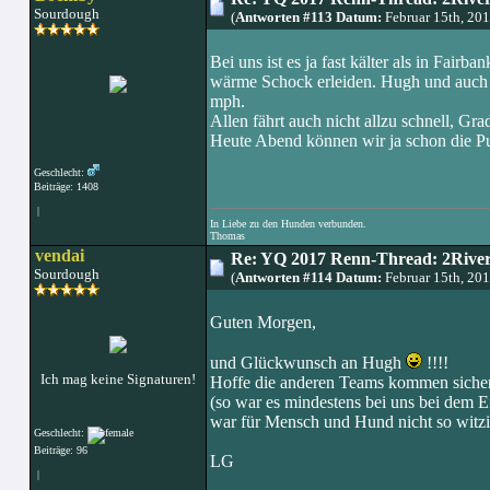
Sourdough
(
Antworten #113 Datum:
Februar 15th, 20
Bei uns ist es ja fast kälter als in Fai
wärme Schock erleiden. Hugh und auch Ma
mph.
Allen fährt auch nicht allzu schnell, Gr
Heute Abend können wir ja schon die Pu
Geschlecht:
Beiträge: 1408
|
In Liebe zu den Hunden verbunden.
Thomas
vendai
Re: YQ 2017 Renn-Thread: 2Rivers
Sourdough
(
Antworten #114 Datum:
Februar 15th, 20
Guten Morgen,
und Glückwunsch an Hugh
!!!!
Ich mag keine Signaturen!
Hoffe die anderen Teams kommen sicher 
(so war es mindestens bei uns bei dem E
war für Mensch und Hund nicht so witzi
Geschlecht:
Beiträge: 96
LG
|