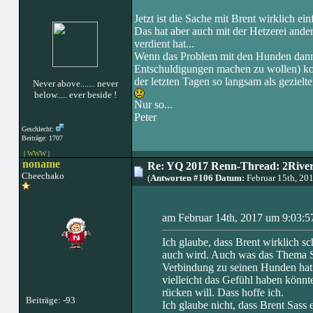
Jetzt ist die Sache mit Brent wirklich ein
Das hat aber auch mit der Hetzerei andere
verdient hat...
Wenn das Problem mit den Hunden dann a
Entschuldigungen machen zu wollen) koe
der letzten Tagen so langsam als geziel
Never above....... never
below..... ever beside !
Nur so...
Peter
Geschlecht:
Beiträge: 1707
|
WWW
|
noname
Re: YQ 2017 Renn-Thread: 2Rivers
Cheechako
(
Antworten #106 Datum:
Februar 15th, 20
am Februar 14th, 2017 um 9:03:57
Ich glaube, dass Brent wirklich sch
auch wird. Auch was das Thema Sch
Verbindung zu seinen Hunden hat. 
vielleicht das Gefühl haben könnte
rücken will. Dass hoffe ich.
Beiträge: -93
Ich glaube nicht, dass Brent Sass 