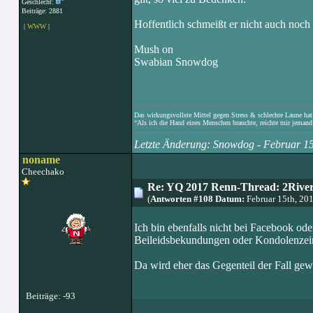
Geschlecht:
Beiträge: 2881
Hoffentlich schmeißt er nicht auch noch
|
WWW
|
Mush on
Swabian Snowdog
Das wirkungsvollste Mittel gegen Stress & schlechte Laune hat e
“Als ich die Hand eines Menschen brauchte, reichte mir jemand 
Letzte Änderung: Snowdog - Februar 1
noname
Cheechako
Re: YQ 2017 Renn-Thread: 2Rivers
(
Antworten #108 Datum:
Februar 15th, 20
Ich bin ebenfalls nicht bei Facebook od
Beileidsbekundungen oder Kondolenzeint
Da wird eher das Gegenteil der Fall gewe
Beiträge: -93