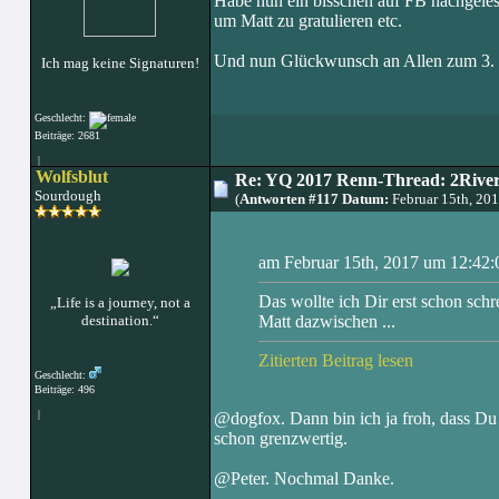
Habe nun ein bisschen auf FB nachgeles
um Matt zu gratulieren etc.
Und nun Glückwunsch an Allen zum 3. 
Ich mag keine Signaturen!
Geschlecht:
Beiträge: 2681
|
Wolfsblut
Re: YQ 2017 Renn-Thread: 2Rivers
Sourdough
(
Antworten #117 Datum:
Februar 15th, 20
am Februar 15th, 2017 um 12:42:
Das wollte ich Dir erst schon schr
„Life is a journey, not a
destination.“
Matt dazwischen ...
Zitierten Beitrag lesen
Geschlecht:
Beiträge: 496
|
@dogfox. Dann bin ich ja froh, dass Du 
schon grenzwertig.
@Peter. Nochmal Danke.