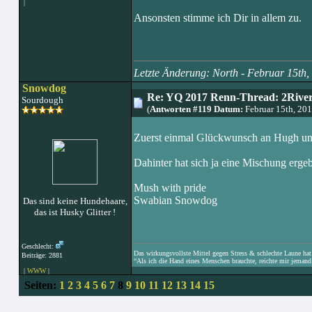
|
Ansonsten stimme ich Dir in allem zu.
Letzte Änderung: North - Februar 15th
Snowdog
Re: YQ 2017 Renn-Thread: 2Rivers
Sourdough
(
Antworten #119 Datum:
Februar 15th, 20
Zuerst einmal Glückwunsch an Hugh und 
Dahinter hat sich ja eine Mischung ergeb
Mush with pride
Swabian Snowdog
Das sind keine Hundehaare,
das ist Husky Glitter !
Geschlecht:
Das wirkungsvollste Mittel gegen Stress & schlechte Laune hat e
Beiträge: 2881
“Als ich die Hand eines Menschen brauchte, reichte mir jemand 
|
WWW
|
Seiten:
1
2
3
4
5
6
7
8
9
10
11
12
13
14
15