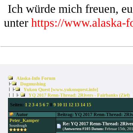
Ich würde mich freuen, e
unter
https://www.alaska-
Alaska-Info Forum
Dogmushing
Yukon Quest [www.yukonquest.info]
YQ 2017 Renn-Thread: 2Rivers - Fairbanks (Ziel)
(
Seiten:
1
2
3
4
5
6
7
8
9
10
11
12
13
14
15
Autor
Beitrag: YQ 2017 Renn-Thread: 2River
Peter_Kamper
Re: YQ 2017 Renn-Thread: 2Rivers
Sourdough
(
Antworten #105 Datum:
Februar 15th, 20