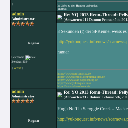
|
In Liebe zu den Hunden verbunden.
Thomas
admin
Re: YQ 2013 Renn-Thread: Pelly
Administrator
(
Antworten #11 Datum:
Februar 5th, 20
8 Sekunden (!) der SPKennel weiss es
http://yukonquest.info/news/scarnew
Ragnar
ragnar
Geschlecht:
Beiträge: 5354
|
WWW
|
https://www.nord-amerika.de
https://www.facebook.com/alaska.info.de
https://www.alaska-dogmushing.de
https://www.yukonquest.info
https://www.iditarod-race.de
admin
Re: YQ 2013 Renn-Thread: Pelly
Administrator
(
Antworten #12 Datum:
Februar 5th, 20
Hugh Neff in Scroggie Creek – Macke
http://yukonquest.info/news/scarnew
Ragnar