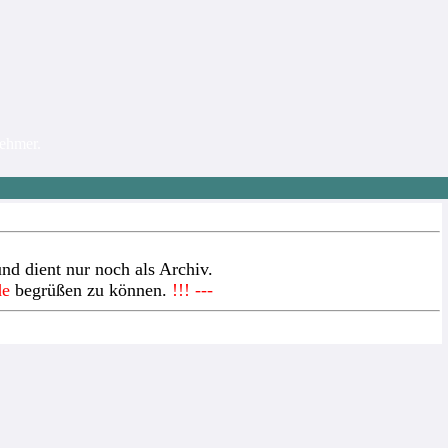
nehmer.
nd dient nur noch als Archiv.
de
begrüßen zu können.
!!! ---