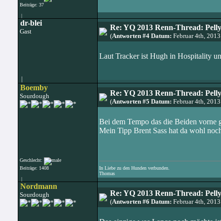
Beiträge: 37
|
dr-blei
Re: YQ 2013 Renn-Thread: Pelly
Gast
(
Antworten #4 Datum:
Februar 4th, 201
Laut Tracker ist Hugh in Hospitality 
|
Boemby
Re: YQ 2013 Renn-Thread: Pelly
Sourdough
(
Antworten #5 Datum:
Februar 4th, 201
Bei dem Tempo das die Beiden vorne 
Mein Tipp Brent Sass hat da wohl noc
Geschlecht:
Beiträge: 1408
In Liebe zu den Hunden verbunden.
Thomas
|
Nordmann
Re: YQ 2013 Renn-Thread: Pelly
Sourdough
(
Antworten #6 Datum:
Februar 4th, 201