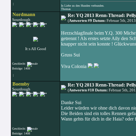
|
In Liebe zu den Hunden verbunden.
Thomas
Nordmann
Re: YQ 2013 Renn-Thread: Pelly
Sourdough
(
Antworten #9 Datum:
Februar 5th, 201
Herzschlagfinale beim Y.Q. 300 Michel
getrennt ! Als erstes setzte Aily den S
knapper nicht sein konnte ! Glückwun
It:s All Good
Gruss Sui
Geschlecht:
Viva Colonia
Beiträge: 1408
|
Boemby
Re: YQ 2013 Renn-Thread: Pelly
Sourdough
(
Antworten #10 Datum:
Februar 5th, 20
Danke Sui
Leider würden wir ohne dich davon n
Die Beiden sind ein tolles Rennen gefa
Wann gehts für dich in die Haia? oder 
Geschlecht:
Beiträge: 1408