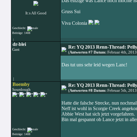
Das einzige was Lance noch möchte ist 
Gruss Sui
It:s All Good
Viva Colonia
Geschlecht:
Beiträge: 1408
|
dr-blei
Re: YQ 2013 Renn-Thread: Pelly
Gast
(
Antworten #7 Datum:
Februar 4th, 201
Das tut uns sehr leid wegen Lanc!
|
Boemby
Re: YQ 2013 Renn-Thread: Pelly
Sourdough
(
Antworten #8 Datum:
Februar 5th, 201
Hatte die falsche Strecke, nun nochmal 
Neff ist wohl in Scorgie Creek angeko
Abbie West hat sich jetzt vorgefahren.
Bin mal gespannt ob Lance jetzt in aller
Geschlecht:
Beiträge: 1408