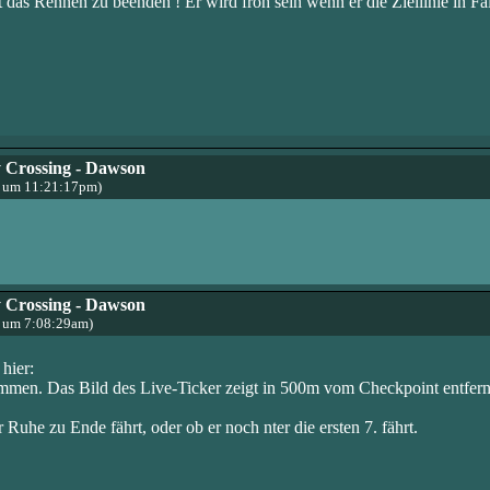
das Rennen zu beenden ! Er wird froh sein wenn er die Ziellinie in Fai
 Crossing - Dawson
3 um 11:21:17pm)
 Crossing - Dawson
3 um 7:08:29am)
hier:
mmen. Das Bild des Live-Ticker zeigt in 500m vom Checkpoint entfern
 Ruhe zu Ende fährt, oder ob er noch nter die ersten 7. fährt.