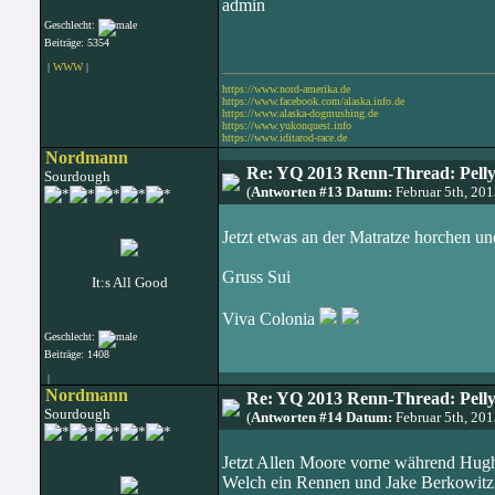
admin
Geschlecht:
Beiträge: 5354
|
WWW
|
https://www.nord-amerika.de
https://www.facebook.com/alaska.info.de
https://www.alaska-dogmushing.de
https://www.yukonquest.info
https://www.iditarod-race.de
Nordmann
Re: YQ 2013 Renn-Thread: Pelly
Sourdough
(
Antworten #13 Datum:
Februar 5th, 20
Jetzt etwas an der Matratze horchen 
Gruss Sui
It:s All Good
Viva Colonia
Geschlecht:
Beiträge: 1408
|
Nordmann
Re: YQ 2013 Renn-Thread: Pelly
Sourdough
(
Antworten #14 Datum:
Februar 5th, 20
Jetzt Allen Moore vorne während Hugh 
Welch ein Rennen und Jake Berkowitz