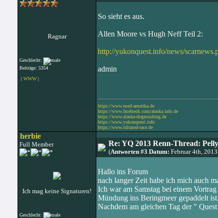
So sieht es aus.
Allen Moore vs Hugh Neff Teil 2:
Ragnar
http://yukonquest.info/news/scarnew
Geschlecht:
admin
Beiträge: 5354
|
WWW
|
https://www.nord-amerika.de
https://www.facebook.com/alaska.info.de
https://www.alaska-dogmushing.de
https://www.yukonquest.info
https://www.iditarod-race.de
herbie
Re: YQ 2013 Renn-Thread: Pelly
Full Member
(
Antworten #3 Datum:
Februar 4th, 201
Hallo ins Forum
nach langer Zeit habe ich mich auch ma
Ich war am Samstag bei einem Vortrag 
Ich mag keine Signaturen!
Mündung ins Beringmeer gepaddelt ist
Nachdem am gleichen Tag der " Quest " 
Geschlecht: