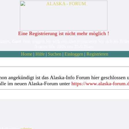
Eine Registrierung ist nicht mehr möglich !
ommen,
Gast
. bitte loggen Sie sich ein oder registrieren Sie sich als Teil
August 8th, 2026 um 2:51:28am
Home
|
Hilfe
|
Suchen
|
Einloggen
|
Registrieren
hon angekündigt ist das Alaska-Info Forum hier geschlossen u
alle im neuen Alaska-Forum unter
https://www.alaska-forum.