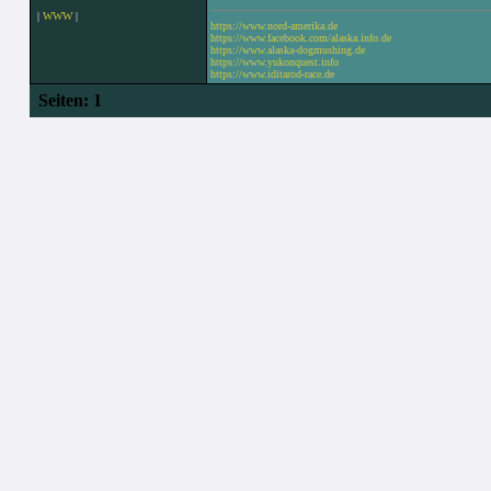
|
WWW
|
https://www.nord-amerika.de
https://www.facebook.com/alaska.info.de
https://www.alaska-dogmushing.de
https://www.yukonquest.info
https://www.iditarod-race.de
Seiten:
1