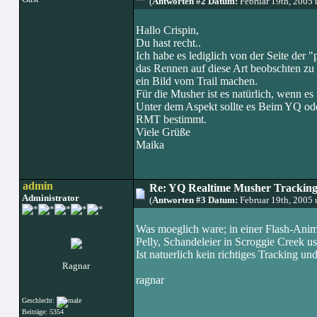
(
Antworten #2 Datum:
Februar 19th, 2005
Hallo Crispin,
Du hast recht..
Ich habe es lediglich von der Seite der 
das Rennen auf diese Art beobschten zu 
ein Bild vom Trail machen.
Für die Musher ist es natürlich, wenn es 
Unter dem Aspekt sollte es Beim YQ oder
RMT bestimmt.
Viele Grüße
Maika
admin
Re: YQ Realtime Musher Trackin
Administrator
(
Antworten #3 Datum:
Februar 19th, 2005
Was moeglich ware; in einer Flash-Animat
Pelly, Schandeleier in Scroggie Creek u
Ist natuerlich kein richtiges Tracking u
Ragnar
ragnar
Geschlecht:
Beiträge: 5354