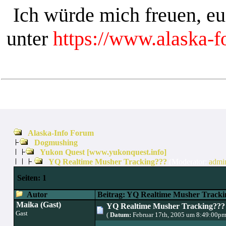
Ich würde mich freuen, e
unter
https://www.alaska-
Alaska-Info Forum
Dogmushing
Yukon Quest [www.yukonquest.info]
YQ Realtime Musher Tracking???
(Moderator:
admi
Seiten:
1
Autor
Beitrag: YQ Realtime Musher Tracki
Maika (Gast)
YQ Realtime Musher Tracking???
Gast
(
Datum:
Februar 17th, 2005 um 8:49:00pm