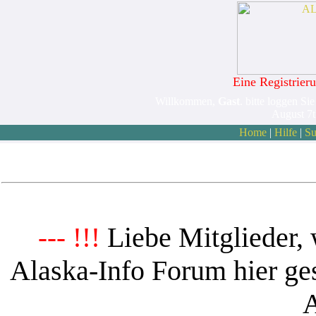
Eine Registrieru
Willkommen,
Gast
. bitte loggen Sie
August 7
Home
|
Hilfe
|
Su
Liebe Mitglieder, 
--- !!!
Alaska-Info Forum hier ges
A