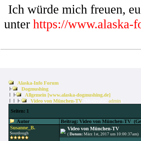
Ich würde mich freuen, e
unter
https://www.alaska-
Alaska-Info Forum
Dogmushing
Allgemein [www.alaska-dogmushing.de]
Video von München-TV
(Moderator:
admin
)
Seiten:
1
Autor
Beitrag: Video von München-TV
(Gel
Susanne_B.
Video von München-TV
Sourdough
(
Datum:
März 1st, 2017 um 10:00:37am)