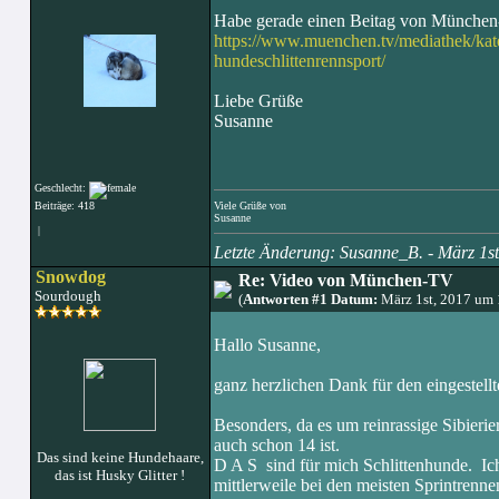
Habe gerade einen Beitag von München-Tv
https://www.muenchen.tv/mediathek/kate
hundeschlittenrennsport/
Liebe Grüße
Susanne
Geschlecht:
Beiträge: 418
Viele Grüße von
Susanne
|
Letzte Änderung: Susanne_B. - März 1s
Snowdog
Re: Video von München-TV
Sourdough
(
Antworten #1 Datum:
März 1st, 2017 um
Hallo Susanne,
ganz herzlichen Dank für den eingestellt
Besonders, da es um reinrassige Sibieri
auch schon 14 ist.
Das sind keine Hundehaare,
D A S sind für mich Schlittenhunde. Ic
das ist Husky Glitter !
mittlerweile bei den meisten Sprintrenne