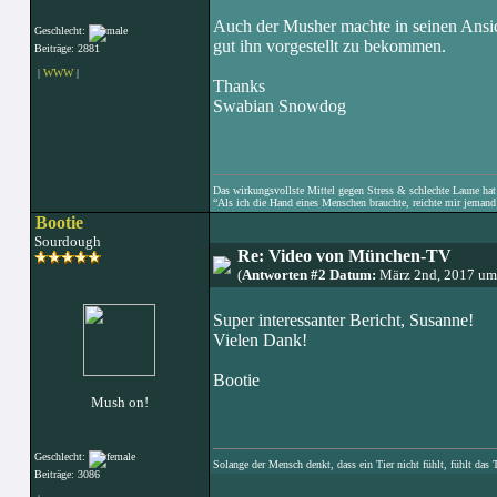
Auch der Musher machte in seinen Ansich
Geschlecht:
gut ihn vorgestellt zu bekommen.
Beiträge: 2881
|
WWW
|
Thanks
Swabian Snowdog
Das wirkungsvollste Mittel gegen Stress & schlechte Laune hat e
“Als ich die Hand eines Menschen brauchte, reichte mir jemand 
Bootie
Sourdough
Re: Video von München-TV
(
Antworten #2 Datum:
März 2nd, 2017 um
Super interessanter Bericht, Susanne!
Vielen Dank!
Bootie
Mush on!
Geschlecht:
Solange der Mensch denkt, dass ein Tier nicht fühlt, fühlt das 
Beiträge: 3086