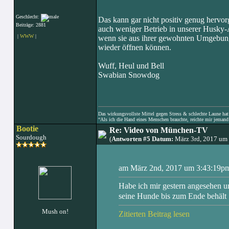
Geschlecht:
Das kann gar nicht positiv genug hervor
Beiträge: 2881
auch weniger Betrieb in unserer Husky-A
|
WWW
|
wenn sie aus ihrer gewohnten Umgebung u
wieder öffnen können.
Wuff, Heul und Bell
Swabian Snowdog
Das wirkungsvollste Mittel gegen Stress & schlechte Laune hat e
“Als ich die Hand eines Menschen brauchte, reichte mir jemand 
Bootie
Re: Video von München-TV
Sourdough
(
Antworten #5 Datum:
März 3rd, 2017 um
am März 2nd, 2017 um 3:43:19pm 
Habe ich mir gestern angesehen un
seine Hunde bis zum Ende behäl
Mush on!
Zitierten Beitrag lesen