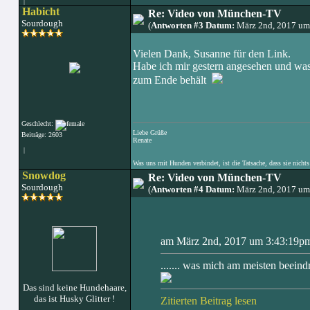
|
Habicht
Re: Video von München-TV
Sourdough
(
Antworten #3 Datum:
März 2nd, 2017 um
Vielen Dank, Susanne für den Link.
Habe ich mir gestern angesehen und was m
zum Ende behält
Geschlecht:
Liebe Grüße
Beiträge: 2603
Renate
|
Was uns mit Hunden verbindet, ist die Tatsache, dass sie nichts
Snowdog
Re: Video von München-TV
Sourdough
(
Antworten #4 Datum:
März 2nd, 2017 um
am März 2nd, 2017 um 3:43:19pm 
....... was mich am meisten beeind
Das sind keine Hundehaare,
das ist Husky Glitter !
Zitierten Beitrag lesen