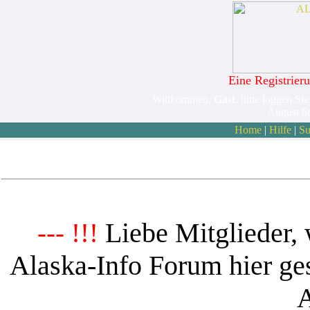
Eine Registrieru
Willkommen,
Gast
. bitte loggen Sie
August 6
Home
|
Hilfe
|
Su
Liebe Mitglieder, 
--- !!!
Alaska-Info Forum hier ges
A