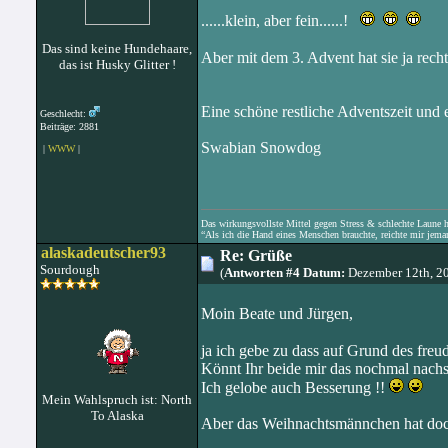
......klein, aber fein......!
Das sind keine Hundehaare,
Aber mit dem 3. Advent hat sie ja recht,
das ist Husky Glitter !
Eine schöne restliche Adventszeit und 
Geschlecht:
Beiträge: 2881
Swabian Snowdog
|
WWW
|
Das wirkungsvollste Mittel gegen Stress & schlechte Laune hat
“Als ich die Hand eines Menschen brauchte, reichte mir jema
alaskadeutscher93
Re: Grüße
Sourdough
(
Antworten #4 Datum:
Dezember 12th, 2
Moin Beate und Jürgen,
ja ich gebe zu dass auf Grund 
Könnt Ihr beide mir das nochmal nach
Ich gelobe auch Besserung !!
Mein Wahlspruch ist: North
To Alaska
Aber das Weihnachtsmännchen hat doc