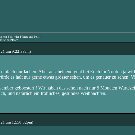
 ein Fell, vier Pfoten und bellt !
nd seine Pfote“
021 um 9:22:38am)
rn einfach nur lachen. Aber anscheinend geht bei Euch im Norden ja wir
rde es halt nur gerne etwas grösser sehen, um es genauer zu sehen. Vie
ovember geboostert!! Wir haben das schon nach nur 5 Monaten Wartezei
h, und natürlich ein fröhliches, gesundes Weihnachten.
021 um 12:50:52pm)