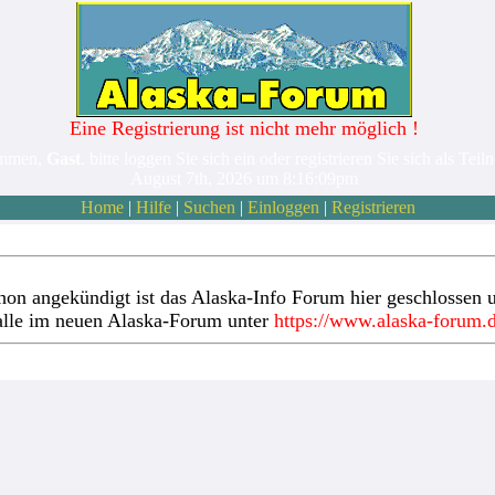
Eine Registrierung ist nicht mehr möglich !
ommen,
Gast
. bitte loggen Sie sich ein oder registrieren Sie sich als Teil
August 7th, 2026 um 8:16:09pm
Home
|
Hilfe
|
Suchen
|
Einloggen
|
Registrieren
hon angekündigt ist das Alaska-Info Forum hier geschlossen u
alle im neuen Alaska-Forum unter
https://www.alaska-forum.