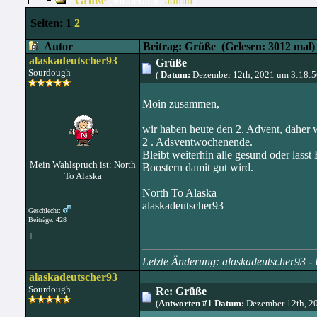
Grüße
(Moderator:
admin
)
Seiten:
1
2
Autor
Beitrag: Grüße
(Gelesen: 3012 mal)
alaskadeutscher93
Grüße
Sourdough
(
Datum:
Dezember 12th, 2021 um 3:18:
Moin zusammen,
wir haben heute den 2. Advent, daher 
2 . Adsventwochenende.
Bleibt weiterhin alle gesund oder lasst
Mein Wahlspruch ist: North
Boostern damit gut wird.
To Alaska
North To Alaska
alaskadeutscher93
Geschlecht:
Beiträge: 428
|
Letzte Änderung: alaskadeutscher93 
alaskadeutscher93
Sourdough
Re: Grüße
(
Antworten #1 Datum:
Dezember 12th, 2