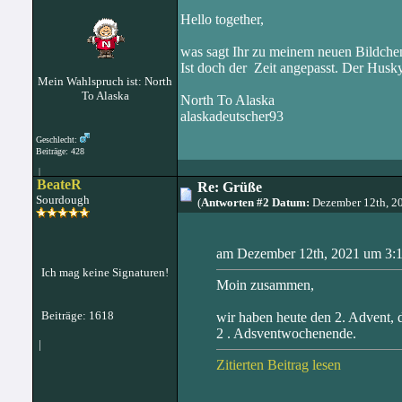
Hello together,
was sagt Ihr zu meinem neuen Bildche
Ist doch der Zeit angepasst. Der Husky
Mein Wahlspruch ist: North
To Alaska
North To Alaska
alaskadeutscher93
Geschlecht:
Beiträge: 428
|
BeateR
Re: Grüße
Sourdough
(
Antworten #2 Datum:
Dezember 12th, 2
am Dezember 12th, 2021 um 3:18
Ich mag keine Signaturen!
Moin zusammen,
Beiträge: 1618
wir haben heute den 2. Advent, 
2 . Adsventwochenende.
|
Zitierten Beitrag lesen