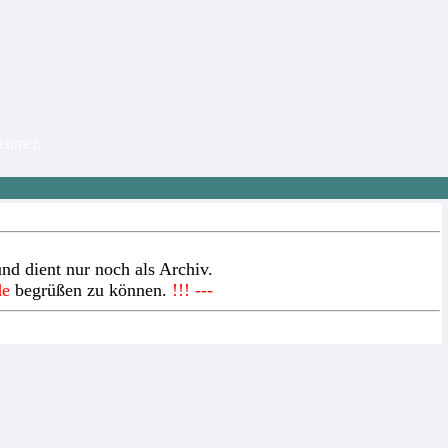
nehmer.
nd dient nur noch als Archiv.
de
begrüßen zu können.
!!! ---