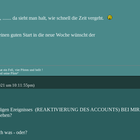
 ....... da sieht man halt, wie schnell die Zeit vergeht.
einen guten Start in die neue Woche wünscht der
 ein Fell, vier Pfoten und bellt !
nd seine Pfote“
021 um 10:11:55pm)
des freudigen Ereignisses (REAKTIVIERUNG DES ACCOUNTS) 
sehen?
h was - oder?