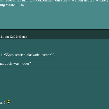
n heute eine Nachricht bekommen, dass die 4 Welpen heute1 Woche al
tung vornehmen.
021 um 12:02:40am)
1:55pm schrieb alaskadeutscher93 :
at doch was - oder?
aus !