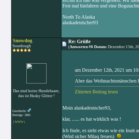
HUhu ich hab was vergessen. Wir habe
Fest mal hinfahren und eine Begutach
North To Alaska
alaskadeutscher93
Snowdog
Re: Grüße
Sourdough
(
Antworten #6 Datum:
Dezember 13th, 2
am Dezember 12th, 2021 um 10:1
Aber das Weihnachtsmännchen h
Das sind keine Hundehaare,
Zitierten Beitrag lesen
das ist Husky Glitter !
Moin alaskadeutscher93,
Geschlecht:
Beiträge: 2881
klar, ...... es hat wirklich was !
|
WWW
|
Ich finde, es sieht etwas wie ein Inuit 
(Wird sicher Milaq freuen)