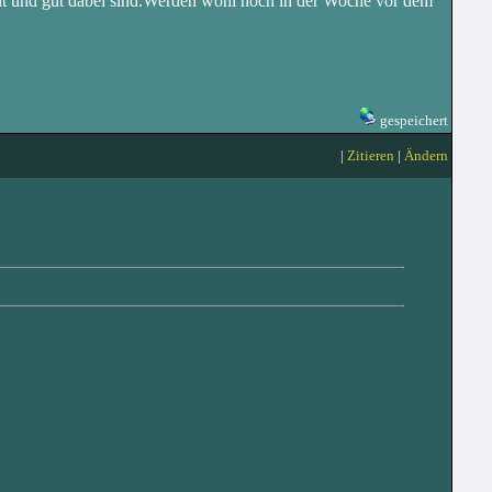
t und gut dabei sind.Werden wohl noch in der Woche vor dem
gespeichert
|
Zitieren
|
Ändern