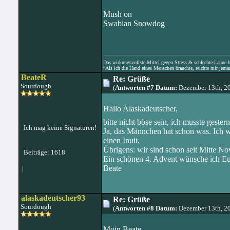
Mush on
Swabian Snowdog
Das wirkungsvollste Mittel gegen Stress & schlechte Laune hat
“Als ich die Hand eines Menschen brauchte, reichte mir jema
BeateR
Re: Grüße
Sourdough
(
Antworten #7 Datum:
Dezember 13th, 2
Hallo Alaskadeutscher,
bitte nicht böse sein, ich musste geste
Ich mag keine Signaturen!
Ja, das Männchen hat schon was. Ich wü
einen Inuit.
Übrigens: wir sind schon seit Mitte N
Beiträge: 1618
Ein schönen 4. Advent wünsche ich Euc
Beate
|
alaskadeutscher93
Re: Grüße
Sourdough
(
Antworten #8 Datum:
Dezember 13th, 2
Moin Beate,