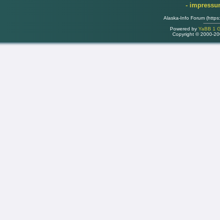
- impress
Alaska-Info Forum (https
Powered by
YaBB 1 Go
Copyright © 2000-2