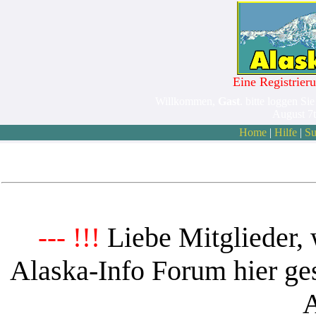
Eine Registrieru
Willkommen,
Gast
. bitte loggen Sie
August 7
Home
|
Hilfe
|
Su
Liebe Mitglieder, 
--- !!!
Alaska-Info Forum hier ges
A