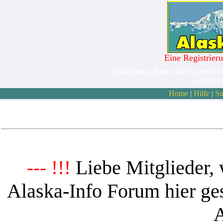
Eine Registrieru
Willkommen,
Gast
. bitte loggen Sie
August 6
Home
|
Hilfe
|
Su
Liebe Mitglieder, 
--- !!!
Alaska-Info Forum hier ges
A