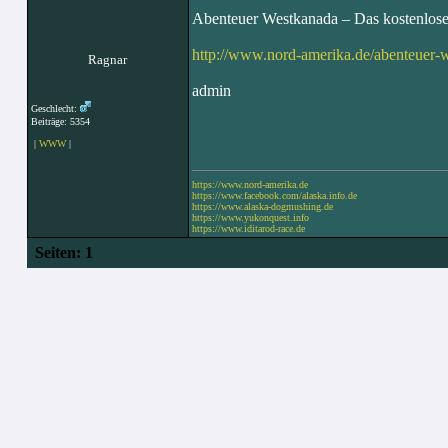
Abenteuer Westkanada – Das kostenlose
http://www.nord-amerika.de/abenteuer-
Ragnar
admin
Geschlecht:
Beiträge: 5354
|
WWW
|
https://www.nord-amerika.de
https://www.facebook.com/alaska.info.de
https://www.alaska-dogmushing.de
https://www.yukonquest.info
https://www.iditarod-race.de
Seiten:
1