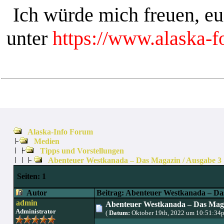
Ich würde mich freuen, e
unter
https://www.alaska-
Alaska-Info Forum
Medien
Tipps und Vorstellungen
Abenteuer Westkanada – Das Magazin / Ausgabe 3
Seiten:
1
Autor
Beitrag: Abenteuer Westkanada – Da
admin
Abenteuer Westkanada – Das Maga
Administrator
(
Datum:
Oktober 19th, 2022 um 10:51:34