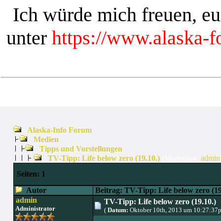
Ich würde mich freuen, e
unter
https://www.alaska-
Alaska-Info Forum
Medien
Tipps und Vorstellungen
TV-Tipp: Life below zero (19.10.)
(Moderator:
admin
Seiten:
1
Autor
Beitrag: TV-Tipp: Life below zero (19
admin
TV-Tipp: Life below zero (19.10.)
Administrator
(
Datum:
Oktober 10th, 2013 um 10:27:37