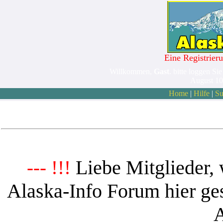
Eine Registrieru
Willkommen,
Gast
. bitte loggen Sie
August 10
Home
|
Hilfe
|
Su
Liebe Mitglieder, 
--- !!!
Alaska-Info Forum hier ges
A