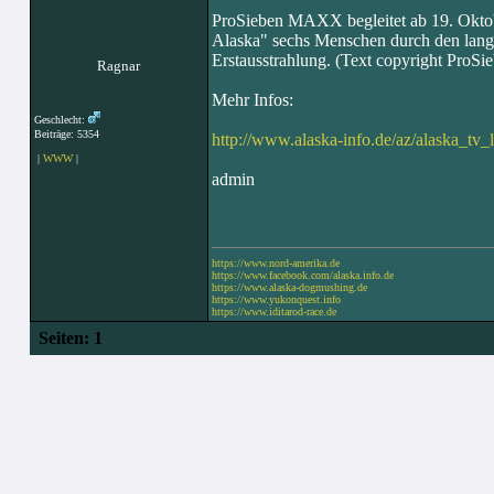
ProSieben MAXX begleitet ab 19. Oktob
Alaska" sechs Menschen durch den lange
Erstausstrahlung. (Text copyright Pro
Ragnar
Mehr Infos:
Geschlecht:
Beiträge: 5354
http://www.alaska-info.de/az/alaska_tv_
|
WWW
|
admin
https://www.nord-amerika.de
https://www.facebook.com/alaska.info.de
https://www.alaska-dogmushing.de
https://www.yukonquest.info
https://www.iditarod-race.de
Seiten:
1