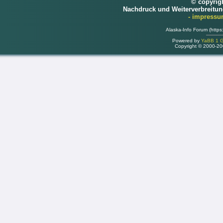
© copyrig
Nachdruck und Weiterverbreitu
- impress
Alaska-Info Forum (https
Powered by
YaBB 1 Go
Copyright © 2000-2