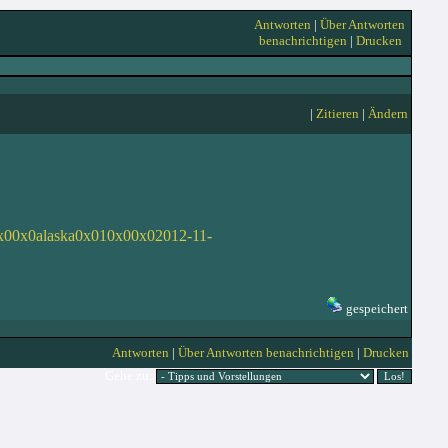
Antworten
|
Über Antworten
benachrichtigen
|
Drucken
|
Zitieren
|
Ändern
0x00x0alaska0x010x00x02012-11-
gespeichert
Antworten
|
Über Antworten benachrichtigen
|
Drucken
Gehe zu: