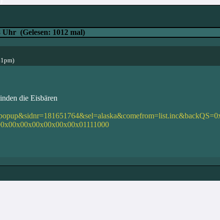
)
8 Uhr
(Gelesen: 1012 mal)
41pm)
inden die Eisbären
et=popup&sidnr=181651764&sel=alaska&comefrom=list.inc&backQS=
0x00x00x00x00x00x00x01111000