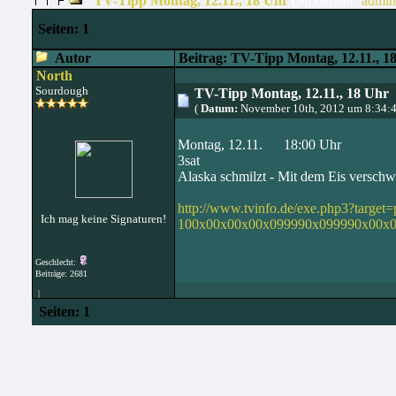
TV-Tipp Montag, 12.11., 18 Uhr
(Moderator:
admin
Seiten:
1
Autor
Beitrag: TV-Tipp Montag, 12.11., 1
North
Sourdough
TV-Tipp Montag, 12.11., 18 Uhr
(
Datum:
November 10th, 2012 um 8:34:
Montag, 12.11. 18:00 Uhr
3sat
Alaska schmilzt - Mit dem Eis verschw
http://www.tvinfo.de/exe.php3?targ
Ich mag keine Signaturen!
100x00x00x00x099990x099990x00x0
Geschlecht:
Beiträge: 2681
|
Seiten:
1