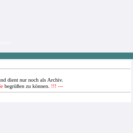
nehmer.
nd dient nur noch als Archiv.
de
begrüßen zu können.
!!! ---