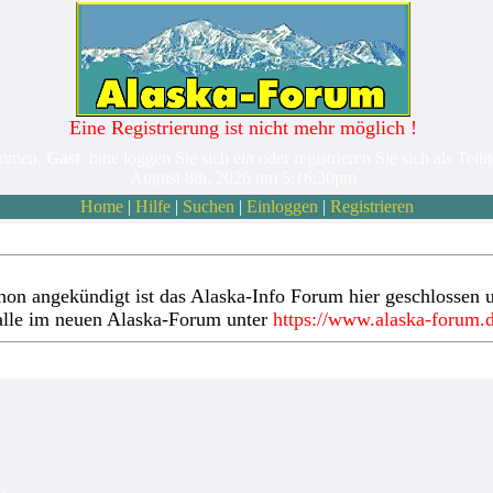
Eine Registrierung ist nicht mehr möglich !
ommen,
Gast
. bitte loggen Sie sich ein oder registrieren Sie sich als Teil
August 8th, 2026 um 5:16:30pm
Home
|
Hilfe
|
Suchen
|
Einloggen
|
Registrieren
hon angekündigt ist das Alaska-Info Forum hier geschlossen u
alle im neuen Alaska-Forum unter
https://www.alaska-forum.