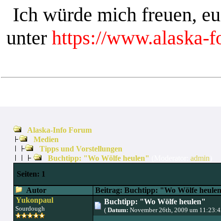
Ich würde mich freuen, e
unter
https://www.alaska-
Alaska-Info Forum
Medien
Tipps und Vorstellungen
Buchtipp: "Wo Wölfe heulen"
(Moderator:
admin
)
Seiten:
1
Autor
Beitrag: Buchtipp: "Wo Wölfe heule
Yukonpaul
Buchtipp: "Wo Wölfe heulen"
Sourdough
(
Datum:
November 26th, 2009 um 11:23: