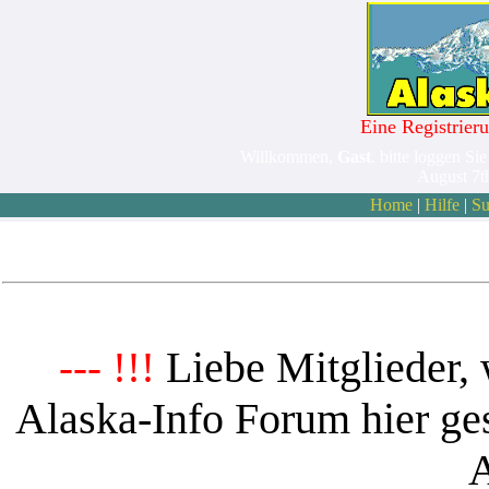
Eine Registrieru
Willkommen,
Gast
. bitte loggen Sie
August 7t
Home
|
Hilfe
|
Su
Liebe Mitglieder, 
--- !!!
Alaska-Info Forum hier ges
A