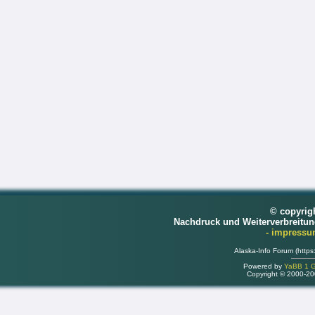
© copyrig
Nachdruck und Weiterverbreitu
- impress
Alaska-Info Forum (https
Powered by
YaBB 1 Go
Copyright © 2000-2