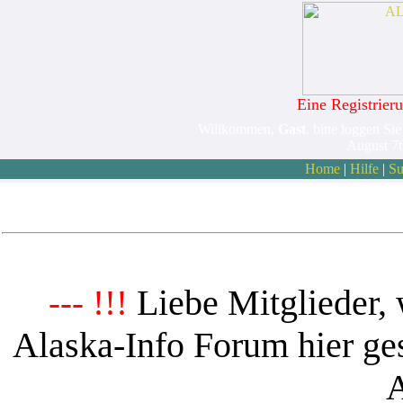
Eine Registrieru
Willkommen,
Gast
. bitte loggen Sie
August 7
Home
|
Hilfe
|
Su
Liebe Mitglieder, 
--- !!!
Alaska-Info Forum hier ges
A