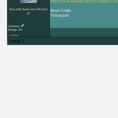
http://www.amazon.de/exec/obidos/AS
You only have one life,live
Beste Grüße
it!
Yukonpaul
Geschlecht:
Beiträge: 305
|
WWW
|
Seiten:
1