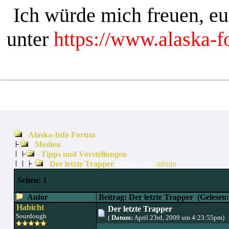
Ich würde mich freuen, e
unter
https://www.alaska-
Alaska-Info Forum
Medien
Tipps und Vorstellungen
Der letzte Trapper
(Moderator:
admin
)
Seiten:
1
Autor
Beitrag: Der letzte Trapper
(Gelesen:
Habicht
Der letzte Trapper
Sourdough
(
Datum:
April 23rd, 2009 um 4:23:55pm)