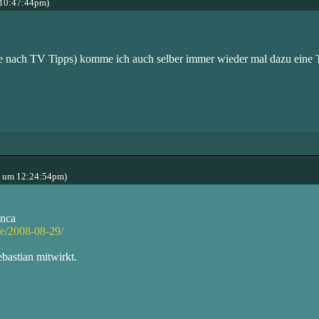
 10:47:44pm)
e nach TV Tipps) komme ich auch selber immer wieder mal dazu eine
8 um 12:24:54pm)
anca
ue/2008-08-29/
ebastian mitwirkt.