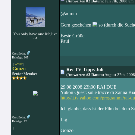
(
Antworten #2 Datum:
Juli 7th, 2008 um
@admin
Gern geschehen
so (durch die Such
You only have one life,live
Beste Grüße
it!
Paul
Geschlecht:
Beiträge: 305
|
WWW
|
Gonzo
Re: TV Tipps Juli
Senior Member
(
Antworten #3 Datum:
August 27th, 200
29.08.2008 23h00 RAI DUE
Yukon Quest: sulle tracce di Zanna Bi
http://it.tv.yahoo.com/programmi/rai-d
Ich glaube, dass ist der Film bei dem S
Geschlecht:
L.g
Beiträge: 72
|
Gonzo