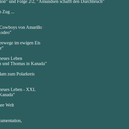
ition" und Folge 2/2, "Amundsen schafft den Durchbruch"
 Zug ...
 Cowboys von Amarillo
Rodeo"
eewege im ewigen Eis
e"
 neues Leben
in und Thomas in Kanada"
dam zum Polarkreis
 neues Leben - XXL
 Kanada"
re Welt
umentation,