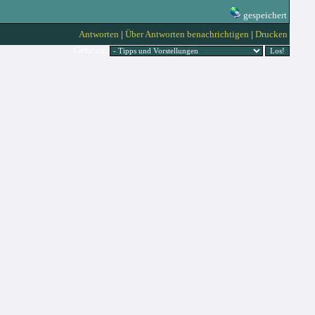
gespeichert
Antworten
|
Über Antworten benachrichtigen
|
Drucken
Gehe zu: