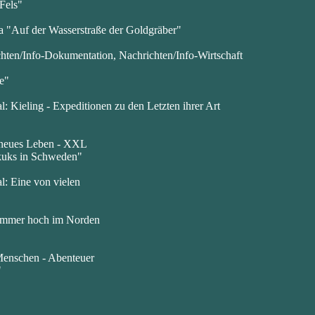
 Fels"
a "Auf der Wasserstraße der Goldgräber"
ten/Info-Dokumentation, Nachrichten/Info-Wirtschaft
e"
Kieling - Expeditionen zu den Letzten ihrer Art
 neues Leben - XXL
ckuks in Schweden"
: Eine von vielen
Sommer hoch im Norden
Menschen - Abenteuer
"