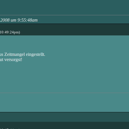
h, 2008 um 9:55:48am
 10:49:24pm)
us Zeitmangel eingestellt.
t versorgst!