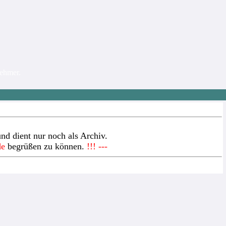
nehmer.
nd dient nur noch als Archiv.
de
begrüßen zu können.
!!! ---