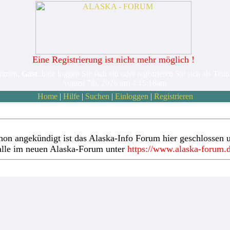
Eine Registrierung ist nicht mehr möglich !
ommen,
Gast
. bitte loggen Sie sich ein oder registrieren Sie sich als Teil
August 7th, 2026 um 4:15:18am
Home
|
Hilfe
|
Suchen
|
Einloggen
|
Registrieren
hon angekündigt ist das Alaska-Info Forum hier geschlossen u
alle im neuen Alaska-Forum unter
https://www.alaska-forum.