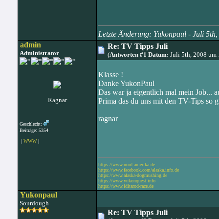
Letzte Änderung: Yukonpaul - Juli 5t
admin
Re: TV Tipps Juli
Administrator
(
Antworten #1 Datum:
Juli 5th, 2008 um
Klasse !
Danke YukonPaul
Das war ja eigentlich mal mein Job... a
Ragnar
Prima das du uns mit den TV-Tips so gu
ragnar
Geschlecht:
Beiträge: 5354
|
WWW
|
https://www.nord-amerika.de
https://www.facebook.com/alaska.info.de
https://www.alaska-dogmushing.de
https://www.yukonquest.info
https://www.iditarod-race.de
Yukonpaul
Sourdough
Re: TV Tipps Juli