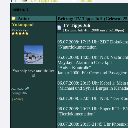
TV Tipps Juli
(Moderator:
admin
)
Seiten:
1
Autor
Beitrag: TV Tipps Juli
(Gelesen: 25
Yukonpaul
TV Tipps Juli
Sourdough
(
Datum:
Juli 4th, 2008 um 2:52:30pm)
05.07.2008: 17:15 Uhr ZDF Dokukanal
"Naturdokumentation"
05.07.2008: 14:05 Uhr N24: Nachrich
Mayday - Alarm im C o c kpit
"Außer Kontrolle"
You only have one life,live
Januar 2000. Für Crew und Passagiere 
it!
06.07.2008: 20:15 Uhr Kabel 1: Mein
"Michael und Sylvia Burger in Kanada 
Geschlecht:
Beiträge: 305
06.07.2008: 22:05 Uhr N24: "Der Kön
|
WWW
|
06.07.2008: 20:15 Uhr Super RTL: Bäre
"Tierdokumentation"
08.07.2008: 20:15-21:45 Uhr Phoenix: