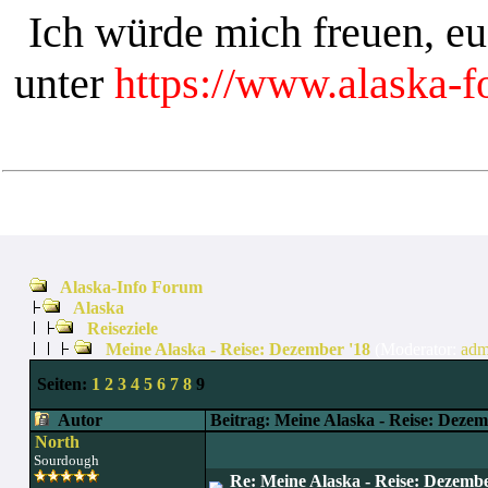
Ich würde mich freuen, e
unter
https://www.alaska-
Alaska-Info Forum
Alaska
Reiseziele
Meine Alaska - Reise: Dezember '18
(Moderator:
adm
Seiten:
1
2
3
4
5
6
7
8
9
Autor
Beitrag: Meine Alaska - Reise: Dezem
North
Sourdough
Re: Meine Alaska - Reise: Dezembe