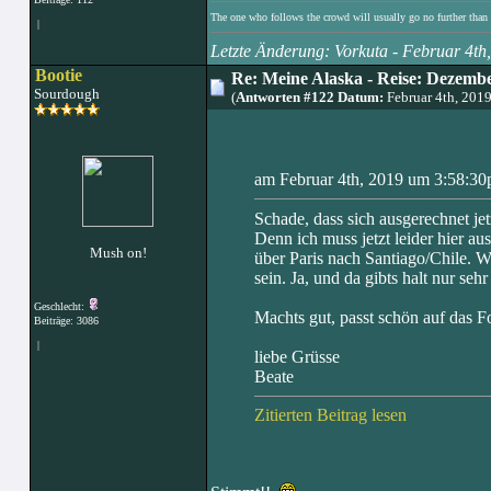
The one who follows the crowd will usually go no further than 
|
Letzte Änderung: Vorkuta - Februar 4t
Bootie
Re: Meine Alaska - Reise: Dezembe
Sourdough
(
Antworten #122 Datum:
Februar 4th, 201
am Februar 4th, 2019 um 3:58:30
Schade, dass sich ausgerechnet jet
Denn ich muss jetzt leider hier au
Mush on!
über Paris nach Santiago/Chile.
sein. Ja, und da gibts halt nur se
Geschlecht:
Machts gut, passt schön auf das 
Beiträge: 3086
|
liebe Grüsse
Beate
Zitierten Beitrag lesen