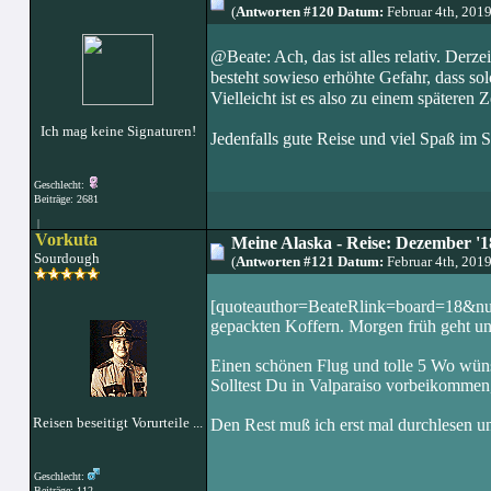
(
Antworten #120 Datum:
Februar 4th, 201
@Beate: Ach, das ist alles relativ. Derz
besteht sowieso erhöhte Gefahr, dass s
Vielleicht ist es also zu einem späteren
Ich mag keine Signaturen!
Jedenfalls gute Reise und viel Spaß im
Geschlecht:
Beiträge: 2681
|
Vorkuta
Meine Alaska - Reise: Dezember '1
Sourdough
(
Antworten #121 Datum:
Februar 4th, 201
[quoteauthor=BeateRlink=board=18&num
gepackten Koffern. Morgen früh geht uns
Einen schönen Flug und tolle 5 Wo wüns
Solltest Du in Valparaiso vorbeikommen, 
Reisen beseitigt Vorurteile ...
Den Rest muß ich erst mal durchlesen u
Geschlecht:
Beiträge: 112