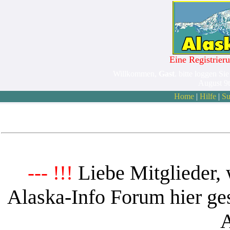
Eine Registrieru
Willkommen,
Gast
. bitte loggen Sie
August 9
Home
|
Hilfe
|
Su
Liebe Mitglieder, 
--- !!!
Alaska-Info Forum hier ges
A