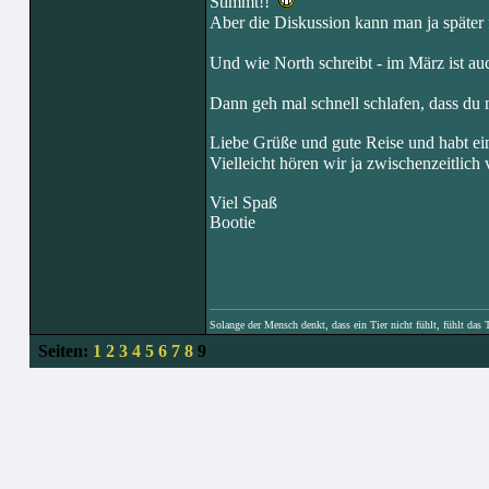
Stimmt!!
Aber die Diskussion kann man ja später
Und wie North schreibt - im März ist a
Dann geh mal schnell schlafen, dass du 
Liebe Grüße und gute Reise und habt ei
Vielleicht hören wir ja zwischenzeitlich
Viel Spaß
Bootie
Solange der Mensch denkt, dass ein Tier nicht fühlt, fühlt das 
Seiten:
1
2
3
4
5
6
7
8
9