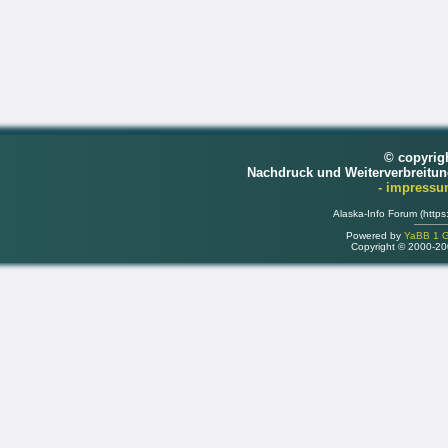
© copyrig
Nachdruck und Weiterverbreitu
- impress
Alaska-Info Forum (https
Powered by
YaBB 1 Go
Copyright © 2000-2