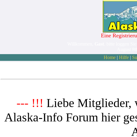
Eine Registrieru
Willkommen,
Gast
. bitte loggen Sie
August 8t
Home
|
Hilfe
|
Su
Liebe Mitglieder, 
--- !!!
Alaska-Info Forum hier ges
A