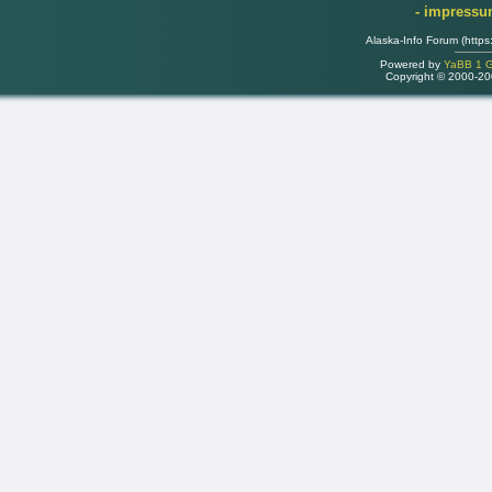
- impress
Alaska-Info Forum (https
Powered by
YaBB 1 Go
Copyright © 2000-2