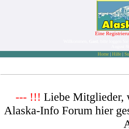
Eine Registrieru
Willkommen,
Gast
. bitte loggen Sie
August 8
Home
|
Hilfe
|
Su
Liebe Mitglieder, 
--- !!!
Alaska-Info Forum hier ges
A