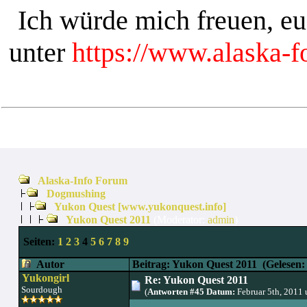
Ich würde mich freuen, e
unter
https://www.alaska-
Alaska-Info Forum
Dogmushing
Yukon Quest [www.yukonquest.info]
Yukon Quest 2011
(Moderator:
admin
)
Seiten:
1
2
3
4
5
6
7
8
9
Autor
Beitrag: Yukon Quest 2011
(Gelesen:
Yukongirl
Re: Yukon Quest 2011
Sourdough
(
Antworten #45 Datum:
Februar 5th, 2011