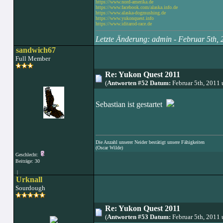
https://www.nord-amerika.de
https://www.facebook.com/alaska.info.de
https://www.alaska-dogmushing.de
https://www.yukonquest.info
https://www.iditarod-race.de
Letzte Änderung: admin - Februar 5th,
sandwich67
Full Member
Re: Yukon Quest 2011
(
Antworten #52 Datum:
Februar 5th, 2011
Sebastian ist gestartet
Die Anzahl unserer Neider bestätigt unsere Fähigkeiten
(Oscar Wilde)
Geschlecht:
Beiträge: 30
|
Urknall
Sourdough
Re: Yukon Quest 2011
(
Antworten #53 Datum:
Februar 5th, 2011