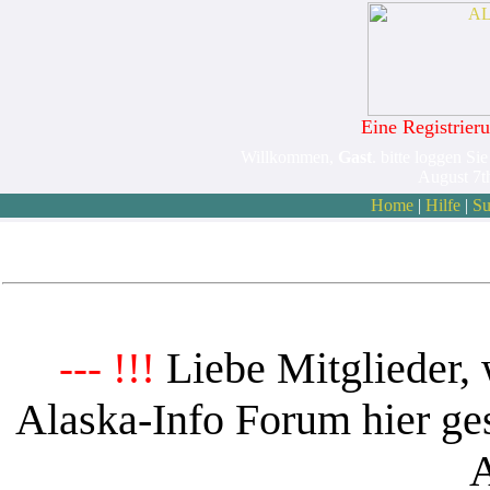
Eine Registrieru
Willkommen,
Gast
. bitte loggen Sie
August 7t
Home
|
Hilfe
|
Su
Liebe Mitglieder, 
--- !!!
Alaska-Info Forum hier ges
A