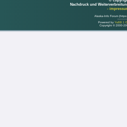
© copyrig
Nachdruck und Weiterverbreitu
- impress
Alaska-Info Forum (https
Powered by
YaBB 1 Go
Copyright © 2000-2