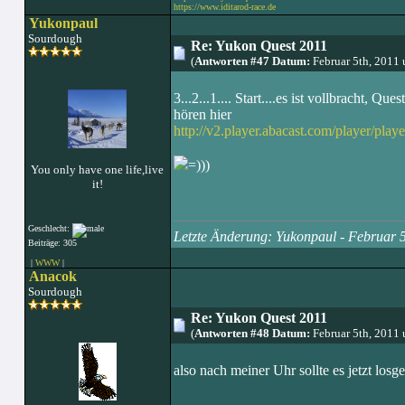
https://www.iditarod-race.de
Yukonpaul
Sourdough
Re: Yukon Quest 2011
(
Antworten #47 Datum:
Februar 5th, 2011
3...2...1.... Start....es ist vollbracht, 
hören hier
http://v2.player.abacast.com/player/pl
=)))
You only have one life,live
it!
Geschlecht:
Letzte Änderung: Yukonpaul - Februar 
Beiträge: 305
|
WWW
|
Anacok
Sourdough
Re: Yukon Quest 2011
(
Antworten #48 Datum:
Februar 5th, 2011
also nach meiner Uhr sollte es jetzt losg