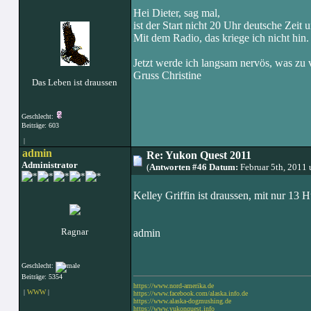
Hei Dieter, sag mal,
ist der Start nicht 20 Uhr deutsche Zeit
Mit dem Radio, das kriege ich nicht hin.
Jetzt werde ich langsam nervös, was zu 
Gruss Christine
Das Leben ist draussen
Geschlecht:
Beiträge: 603
|
admin
Re: Yukon Quest 2011
Administrator
(
Antworten #46 Datum:
Februar 5th, 2011
Kelley Griffin ist draussen, mit nur 13 H
Ragnar
admin
Geschlecht:
Beiträge: 5354
https://www.nord-amerika.de
|
WWW
|
https://www.facebook.com/alaska.info.de
https://www.alaska-dogmushing.de
https://www.yukonquest.info