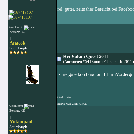
rel. guter, zeitnaher Bereicht bei Faceb
Geschlecht:
Beiträge: 157
|
Anacok
Sourdough
Re: Yukon Quest 2011
(
Antworten #54 Datum:
Februar 5th, 2011
ist ne gute kombination FB imVorderg
Gruß Dieter
nunwe wan yapia Anpetu
Geschlecht:
Beiträge: 423
|
Yukonpaul
Sourdough