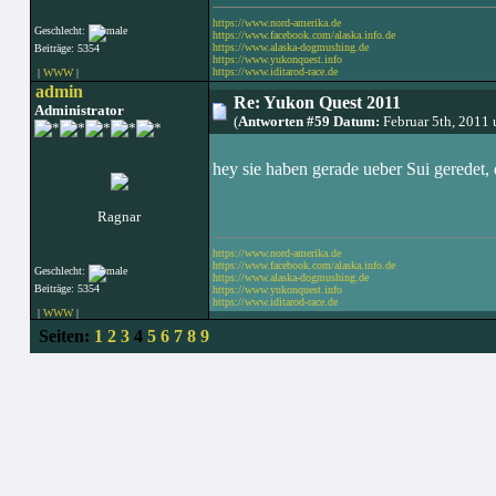
https://www.nord-amerika.de
Geschlecht:
https://www.facebook.com/alaska.info.de
https://www.alaska-dogmushing.de
Beiträge: 5354
https://www.yukonquest.info
https://www.iditarod-race.de
|
WWW
|
admin
Re: Yukon Quest 2011
Administrator
(
Antworten #59 Datum:
Februar 5th, 2011
hey sie haben gerade ueber Sui geredet, 
Ragnar
https://www.nord-amerika.de
https://www.facebook.com/alaska.info.de
Geschlecht:
https://www.alaska-dogmushing.de
Beiträge: 5354
https://www.yukonquest.info
https://www.iditarod-race.de
|
WWW
|
Seiten:
1
2
3
4
5
6
7
8
9