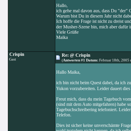
Hallo,
ich gehe mal davon aus, dass Du "der" C
Warum bist Du in diesem Jahr nicht dab
Ich hoffe die Frage ist nicht zu dreist un
der Musher-Szene bin, mich aber dafür i
Viele Grüße
Maika
Crispin
Re: @ Crispin
Gast
(
Antworten #1 Datum:
Februar 18th, 2005
Hallo Maika,
ich bin nicht beim Quest dabei, da ich 
Yukon vorzubereiten. Leider dauert dies
Freut mich, dass du mein Tagebuch vom 
(sind mit dem Auto mitgefahren) habe so
Tagebuchschreibering telefoniert. Leide
Telefon.
Dies ist sicher keine unverschämte Frag
wohl trotzdem nicht kennen, da ich selb