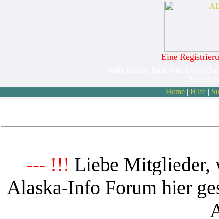
Eine Registrieru
Willkommen,
Gast
. bitte loggen Sie
August 8
Home
|
Hilfe
|
Su
Liebe Mitglieder, 
--- !!!
Alaska-Info Forum hier ges
A