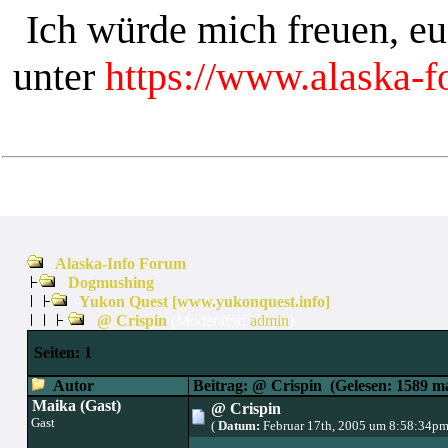
Ich würde mich freuen, e
unter
https://www.alaska-
Alaska-Info Forum
Dogmushing
Yukon Quest [www.yukonquest.info]
@ Crispin
(Moderator:
admin
)
Seiten:
1
Autor
Beitrag: @ Crispin
(Gelesen: 1589 ma
Maika (Gast)
@ Crispin
Gast
(
Datum:
Februar 17th, 2005 um 8:58:34pm