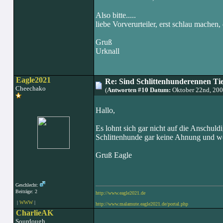
Also bitte.....
liebe Vorverurteiler, erst schlau machen
Gruß
Urknall
Eagle2021
Re: Sind Schlittenhunderennen Ti
Cheechako
(
Antworten #10 Datum:
Oktober 22nd, 200
Hallo,
Es lohnt sich gar nicht auf die Anschul
Schlittenhunde gar keine Ahnung und wol
Gruß Eagle
Geschlecht:
Beiträge: 2
http://www.eagle2021.de
|
WWW
|
http://www.malamute.eagle2021.de/portal.php
CharlieAK
Sourdough