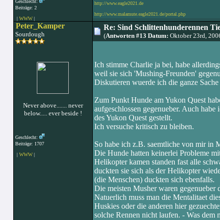
Geschlecht:
http://www.eagle2021.de
Beiträge: 2
http://www.malamute.eagle2021.de/portal.php
|
WWW
|
Peter_Kamper
Re: Sind Schlittenhunderennen Ti
Sourdough
(
Antworten #13 Datum:
Oktober 23rd, 200
Ich stimme Charlie ja bei, habe allerding
weil sie sich 'Mushing-Freunden' gegen
Diskutieren wuerde ich die ganze Sache s
Zum Punkt Hunde am Yukon Quest habe ic
Never above....... never
aufgeschlossen gegenueber. Auch habe ic
below..... ever beside !
des Yukon Quest gestellt.
Ich versuche kritisch zu bleiben.
Geschlecht:
So habe ich z.B. saemtliche von mir in
Beiträge: 1707
Die Hunde hatten keinerlei Probleme mi
|
WWW
|
Helikopter kamen standen fast alle schw
duckten sie sich als der Helikopter wied
(die Menschen) duckten sich ebenfalls.
Die meisten Musher waren gegenueber de
Natuerlich muss man die Mentalitaet die
Huskies oder die anderen hier gezuechte
solche Rennen nicht laufen. - Was dem 