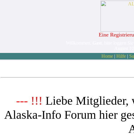
Eine Registrieru
Willkommen,
Gast
. bitte loggen Sie
August 10
Home
|
Hilfe
|
Su
Liebe Mitglieder, 
--- !!!
Alaska-Info Forum hier ges
A