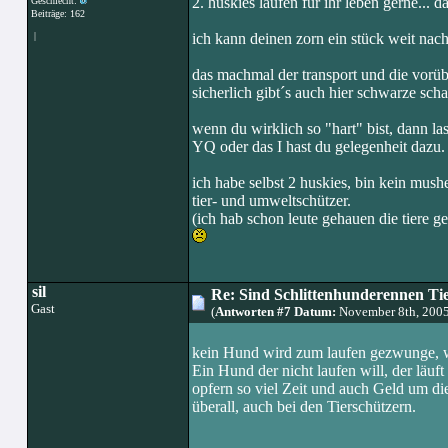
2. huskies laufen für ihr leben gerne... 
Geschlecht:
Beiträge: 162
|
ich kann deinen zorn ein stück weit nachv
das machmal der transport und die vorübe
sicherlich gibt´s auch hier schwarze s
wenn du wirklich so "hart" bist, dann la
YQ oder das I hast du gelegenheit dazu. 
ich habe selbst 2 huskies, bin kein mush
tier- und umweltschützer.
(ich hab schon leute gehauen die tiere ge
sil
Re: Sind Schlittenhunderennen Ti
Gast
(
Antworten #7 Datum:
November 8th, 2005
kein Hund wird zum laufen gezwunge, wi
Ein Hund der nicht laufen will, der läuf
opfern so viel Zeit und auch Geld um di
überall, auch bei den Tierschützern.