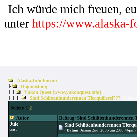
Ich würde mich freuen, e
unter
https://www.alaska-
Alaska-Info Forum
Dogmushing
Yukon Quest [www.yukonquest.info]
Sind Schlittenhunderennen Tierquälerei???
(Modera
Seiten:
1
2
Autor
Beitrag: Sind Schlittenhunderennen T
Jule
Sind Schlittenhunderennen Tierqu
Gast
(
Datum:
Januar 2nd, 2005 um 2:08:46pm)