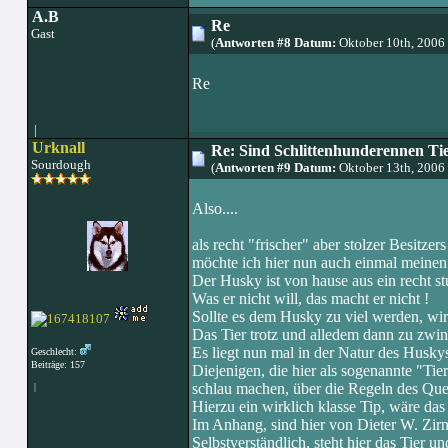
A.B
Re
Gast
(
Antworten #8 Datum:
Oktober 10th, 2006
Re
|
Urknall
Re: Sind Schlittenhunderennen Ti
Sourdough
(
Antworten #9 Datum:
Oktober 13th, 2006
Also....
als recht "frischer" aber stolzer Besitzer
möchte ich hier nun auch einmal meinen
Der Husky ist von hause aus ein recht stu
Was er nicht will, das macht er nicht !
Sollte es dem Husky zu viel werden, wir
Das Tier trotz und alledem dann zu zwin
Es liegt nun mal in der Natur des Husky
Geschlecht:
Beiträge: 157
Diejenigen, die hier als sogenannte "Tie
schlau machen, über die Regeln des Que
|
Hierzu ein wirklich klasse Tip, wäre das
Im Anhang, sind hier von Dieter W. Zirn
Selbstverständlich, steht hier das Tier un