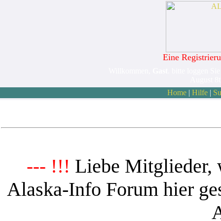
Eine Registrieru
Willkommen,
Gast
. bitte loggen Sie
August 8
Home
|
Hilfe
|
Su
Liebe Mitglieder, 
--- !!!
Alaska-Info Forum hier ges
A