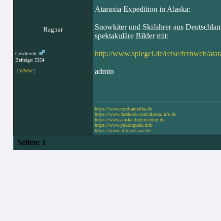
Ataraxia Expedition in Alaska:
Snowkiter und Skifahrer aus Deutschlan
Ragnar
spektakuläre Bilder mit:
http://www.spiegel.de/reise/fernweh/ata
Geschlecht:
Beiträge: 5354
admin
|
WWW
|
https://www.nord-amerika.de
https://www.facebook.com/alaska.info.de
https://www.alaska-dogmushing.de
https://www.yukonquest.info
https://www.iditarod-race.de
Seiten:
1