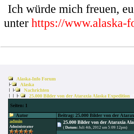
Ich würde mich freuen, e
unter
https://www.alaska-
Alaska-Info Forum
Alaska
Nachrichten
25.000 Bilder von der Ataraxia Alaska Expedition
(
Seiten:
1
Autor
Beitrag: 25.000 Bilder von der Atara
admin
25.000 Bilder von der Ataraxia Al
Administrator
(
Datum:
Juli 4th, 2012 um 5:09:12pm)