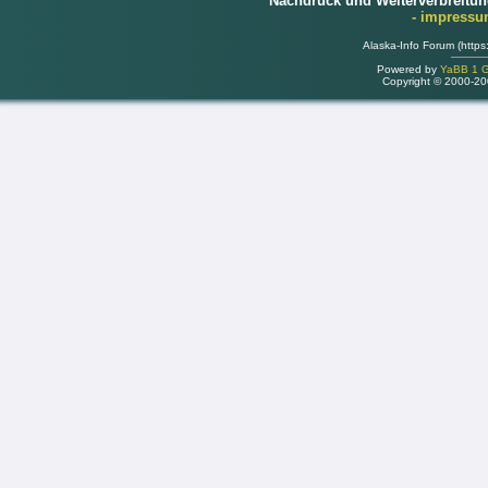
Nachdruck und Weiterverbreitu
- impress
Alaska-Info Forum (https
Powered by
YaBB 1 Go
Copyright © 2000-2